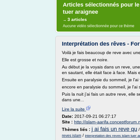
Articles sélectionnés pour le
tuer araignee
3 articles
→
Aucune vidéo sélectionnée pour ce thème
Interprétation des rêves - Fo
Voilà je fais beaucoup de reve avec un
Elle est grosse et noire.
Au début je la voyais dans un reve, une 
en sautant, elle était face à face. Mais 
Ensuite en paralysie du sommeil, je l'ai
encore en paralysie du sommeil, je l'ai 
Puis la nuit j'ai fais un autre reve, elle
dans une...
Lire la suite
Date:
2017-09-21 06:27:17
Site :
http://islam-aarifa.conceptforum.
j ai fais un reve qu
Thèmes liés :
/
reves islam
interpretation des reves islam tuer 