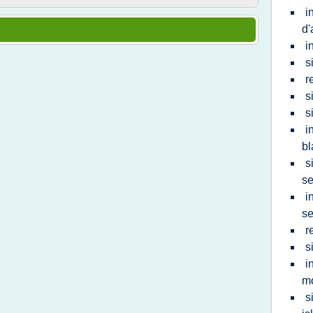
i
d'
i
s
r
s
s
i
b
s
se
i
se
r
s
i
mo
s