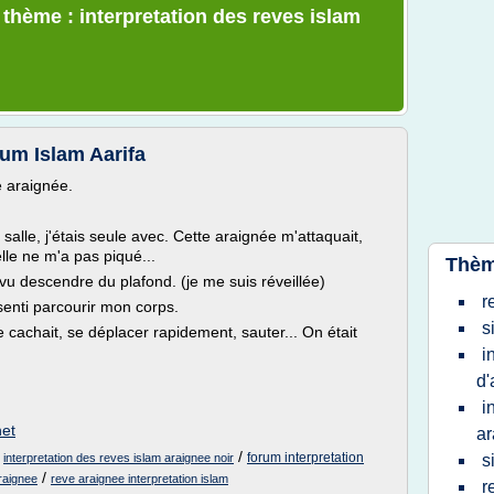
 thème : interpretation des reves islam
rum Islam Aarifa
e araignée.
salle, j'étais seule avec. Cette araignée m'attaquait,
elle ne m'a pas piqué...
Thèm
 vu descendre du plafond. (je me suis réveillée)
r
senti parcourir mon corps.
s
 se cachait, se déplacer rapidement, sauter... On était
i
d'
i
net
ar
/
/
forum interpretation
interpretation des reves islam araignee noir
s
/
araignee
reve araignee interpretation islam
r