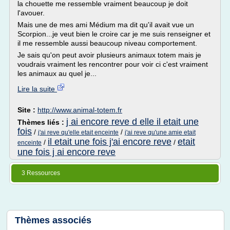
la chouette me ressemble vraiment beaucoup je doit
l'avouer.
Mais une de mes ami Médium ma dit qu'il avait vue un
Scorpion...je veut bien le croire car je me suis renseigner et
il me ressemble aussi beaucoup niveau comportement.
Je sais qu'on peut avoir plusieurs animaux totem mais je
voudrais vraiment les rencontrer pour voir ci c'est vraiment
les animaux au quel je...
Lire la suite
Site :
http://www.animal-totem.fr
j ai encore reve d elle il etait une
Thèmes liés :
fois
/
/
j'ai reve qu'elle etait enceinte
j'ai reve qu'une amie etait
il etait une fois j'ai encore reve
etait
/
/
enceinte
une fois j ai encore reve
3 Ressources
Thèmes associés