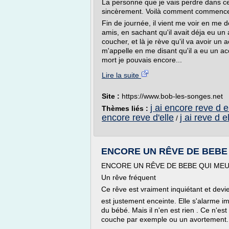
La personne que je vais perdre dans ce
sincèrement. Voilà comment commenc
Fin de journée, il vient me voir en me 
amis, en sachant qu'il avait déja eu un
coucher, et là je rève qu'il va avoir u
m'appelle en me disant qu'il a eu un acc
mort je pouvais encore...
Lire la suite
Site :
https://www.bob-les-songes.net
j ai encore reve d el
Thèmes liés :
encore reve d'elle
j ai reve d e
/
ENCORE UN RÊVE DE BEBE QU
ENCORE UN RÊVE DE BEBE QUI MEUR
Un rêve fréquent
Ce rêve est vraiment inquiétant et devi
est justement enceinte. Elle s'alarme i
du bébé. Mais il n'en est rien . Ce n'
couche par exemple ou un avortement. J'