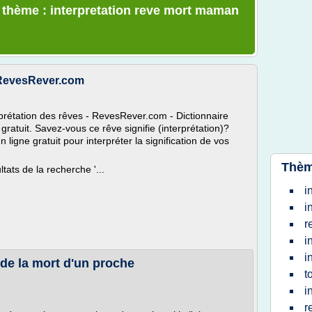
e thème : interpretation reve mort maman
 RevesRever.com
erprétation des rêves - RevesRever.com - Dictionnaire
n gratuit. Savez-vous ce rêve signifie (interprétation)?
ligne gratuit pour interpréter la signification de vos
Thèm
ats de la recherche '...
i
i
r
i
i
 de la mort d'un proche
t
i
r