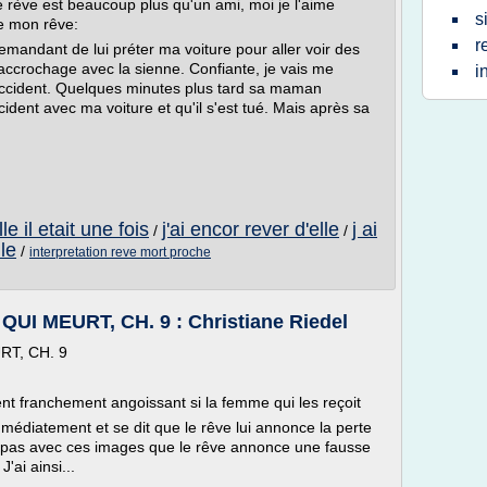
 rève est beaucoup plus qu'un ami, moi je l'aime
s
e mon rêve:
r
demandant de lui préter ma voiture pour aller voir des
 accrochage avec la sienne. Confiante, je vais me
i
n accident. Quelques minutes plus tard sa maman
ident avec ma voiture et qu'il s'est tué. Mais après sa
le il etait une fois
j'ai encor rever d'elle
j ai
/
/
lle
/
interpretation reve mort proche
I MEURT, CH. 9 : Christiane Riedel
T, CH. 9
ent franchement angoissant si la femme qui les reçoit
mmédiatement et se dit que le rêve lui annonce la perte
est pas avec ces images que le rêve annonce une fausse
ai ainsi...