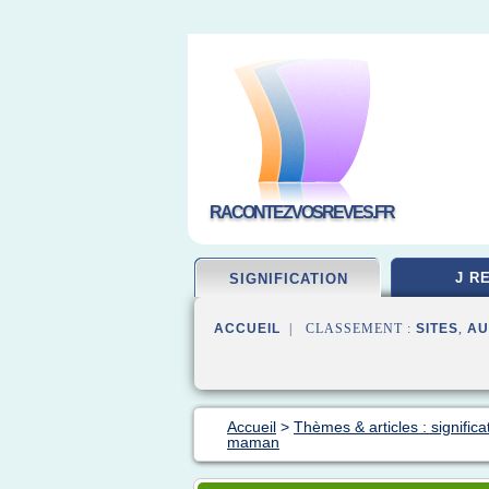
RACONTEZVOSREVES.FR
J R
SIGNIFICATION
ACCUEIL
| CLASSEMENT :
SITES
,
AU
Accueil
>
Thèmes & articles : significa
maman