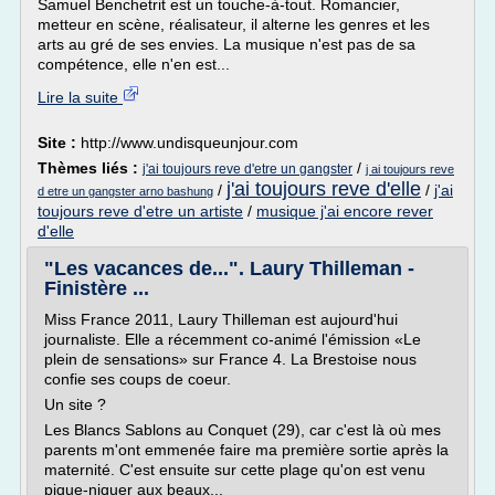
Samuel Benchetrit est un touche-à-tout. Romancier,
metteur en scène, réalisateur, il alterne les genres et les
arts au gré de ses envies. La musique n'est pas de sa
compétence, elle n'en est...
Lire la suite
Site :
http://www.undisqueunjour.com
Thèmes liés :
/
j'ai toujours reve d'etre un gangster
j ai toujours reve
j'ai toujours reve d'elle
/
/
j'ai
d etre un gangster arno bashung
toujours reve d'etre un artiste
/
musique j'ai encore rever
d'elle
"Les vacances de...". Laury Thilleman -
Finistère ...
Miss France 2011, Laury Thilleman est aujourd'hui
journaliste. Elle a récemment co-animé l'émission «Le
plein de sensations» sur France 4. La Brestoise nous
confie ses coups de coeur.
Un site ?
Les Blancs Sablons au Conquet (29), car c'est là où mes
parents m'ont emmenée faire ma première sortie après la
maternité. C'est ensuite sur cette plage qu'on est venu
pique-niquer aux beaux...