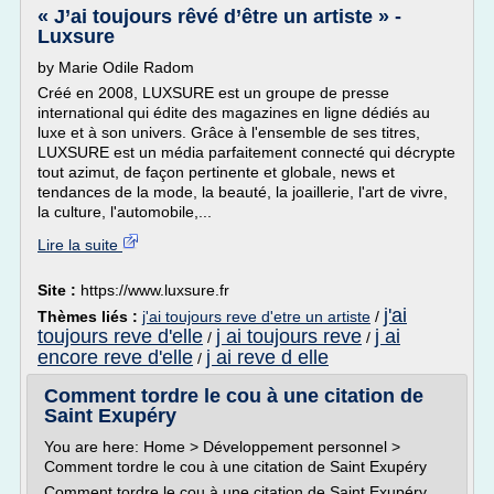
« J’ai toujours rêvé d’être un artiste » -
Luxsure
by Marie Odile Radom
Créé en 2008, LUXSURE est un groupe de presse
international qui édite des magazines en ligne dédiés au
luxe et à son univers. Grâce à l'ensemble de ses titres,
LUXSURE est un média parfaitement connecté qui décrypte
tout azimut, de façon pertinente et globale, news et
tendances de la mode, la beauté, la joaillerie, l'art de vivre,
la culture, l'automobile,...
Lire la suite
Site :
https://www.luxsure.fr
j'ai
Thèmes liés :
j'ai toujours reve d'etre un artiste
/
toujours reve d'elle
j ai toujours reve
j ai
/
/
encore reve d'elle
j ai reve d elle
/
Comment tordre le cou à une citation de
Saint Exupéry
You are here: Home > Développement personnel >
Comment tordre le cou à une citation de Saint Exupéry
Comment tordre le cou à une citation de Saint Exupéry