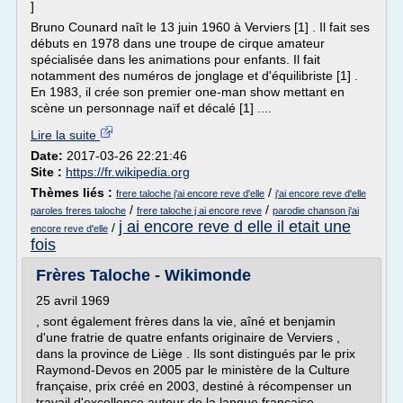
]
Bruno Counard naît le 13 juin 1960 à Verviers [1] . Il fait ses
débuts en 1978 dans une troupe de cirque amateur
spécialisée dans les animations pour enfants. Il fait
notamment des numéros de jonglage et d'équilibriste [1] .
En 1983, il crée son premier one-man show mettant en
scène un personnage naïf et décalé [1] ....
Lire la suite
Date:
2017-03-26 22:21:46
Site :
https://fr.wikipedia.org
Thèmes liés :
/
frere taloche j'ai encore reve d'elle
j'ai encore reve d'elle
/
/
paroles freres taloche
frere taloche j ai encore reve
parodie chanson j'ai
j ai encore reve d elle il etait une
/
encore reve d'elle
fois
Frères Taloche - Wikimonde
25 avril 1969
, sont également frères dans la vie, aîné et benjamin
d'une fratrie de quatre enfants originaire de Verviers ,
dans la province de Liège . Ils sont distingués par le prix
Raymond-Devos en 2005 par le ministère de la Culture
française, prix créé en 2003, destiné à récompenser un
travail d'excellence autour de la langue française.