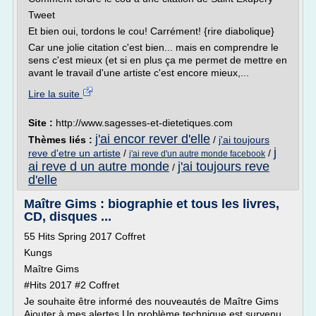
Tweet
Et bien oui, tordons le cou! Carrément! {rire diabolique}
Car une jolie citation c'est bien... mais en comprendre le
sens c'est mieux (et si en plus ça me permet de mettre en
avant le travail d'une artiste c'est encore mieux,...
Lire la suite
Site :
http://www.sagesses-et-dietetiques.com
j'ai encor rever d'elle
Thèmes liés :
/
j'ai toujours
j
reve d'etre un artiste
/
/
j'ai reve d'un autre monde facebook
ai reve d un autre monde
j'ai toujours reve
/
d'elle
Maître Gims : biographie et tous les livres,
CD, disques ...
55 Hits Spring 2017 Coffret
Kungs
Maître Gims
#Hits 2017 #2 Coffret
Je souhaite être informé des nouveautés de Maître Gims
Ajouter à mes alertes Un problème technique est survenu,