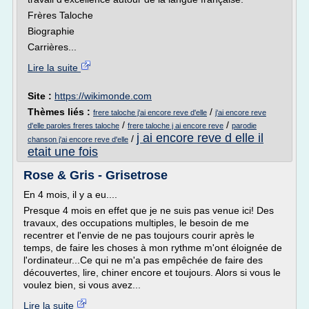
Frères Taloche
Biographie
Carrières...
Lire la suite
Site :
https://wikimonde.com
Thèmes liés :
/
frere taloche j'ai encore reve d'elle
j'ai encore reve
/
/
d'elle paroles freres taloche
frere taloche j ai encore reve
parodie
j ai encore reve d elle il
/
chanson j'ai encore reve d'elle
etait une fois
Rose & Gris - Grisetrose
En 4 mois, il y a eu....
Presque 4 mois en effet que je ne suis pas venue ici! Des
travaux, des occupations multiples, le besoin de me
recentrer et l'envie de ne pas toujours courir après le
temps, de faire les choses à mon rythme m'ont éloignée de
l'ordinateur...Ce qui ne m'a pas empêchée de faire des
découvertes, lire, chiner encore et toujours. Alors si vous le
voulez bien, si vous avez...
Lire la suite