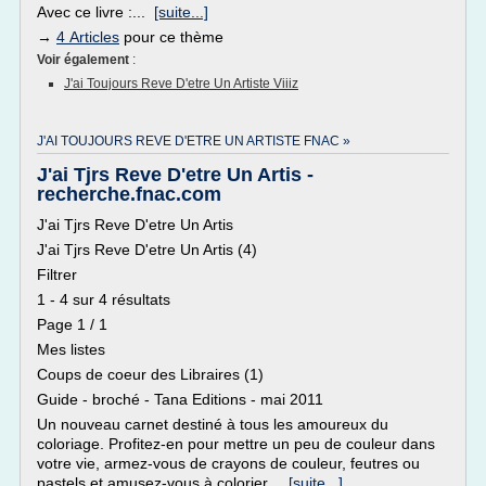
Avec ce livre :...
[suite...]
→
4 Articles
pour ce thème
Voir également
:
J'ai Toujours Reve D'etre Un Artiste Viiiz
J'AI TOUJOURS REVE D'ETRE UN ARTISTE FNAC »
J'ai Tjrs Reve D'etre Un Artis -
recherche.fnac.com
J'ai Tjrs Reve D'etre Un Artis
J'ai Tjrs Reve D'etre Un Artis (4)
Filtrer
1 - 4 sur 4 résultats
Page 1 / 1
Mes listes
Coups de coeur des Libraires (1)
Guide - broché - Tana Editions - mai 2011
Un nouveau carnet destiné à tous les amoureux du
coloriage. Profitez-en pour mettre un peu de couleur dans
votre vie, armez-vous de crayons de couleur, feutres ou
pastels et amusez-vous à colorier...
[suite...]