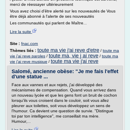
merci de réessayer ultérieurement
Vous avez choisi d'être alerté sur les nouveautés de Vous
être déjà abonné à l'alerte de ses nouveautés
Les communautés qui parlent de Maître...
Lire la suite
Site :
fnac.com
toute ma vie j'ai reve d'etre
Thèmes liés :
/
toute ma
toute ma, vie j ai reve
vie j'ai reve paroles
/
/
toute ma
toute ma vie j'ai reve
vie j'ai reve musique
/
Salomé, ancienne obèse: "Je me fais l'effet
d'une statue ...
Face aux vannes et aux rejets, j'ai développé des
mécanismes de compensation. Quand vous arrivez dans
un nouveau lycée et que les gens font un bruit de cochon
lorsqu'ils vous croisent dans le couloir, soit vous allez
pleurer aux toilettes, soit vous développez un sens de
l'humour. Ca devient une question de survie. "Distingue
toi par ton intelligence", me conseillait ma mère.
Humour,...