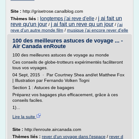
Site :
http://grisetrose.canalblog.com
j ai fait un
longtemps j'ai reve d'elle
Thèmes liés :
/
reve qu'un jour
j ai fait un reve qu un jour
/
/
j'ai
reve d'un autre monde film
/
musique j'ai encore rever d'elle
100 des meilleures astuces de voyage ... -
Air Canada enRoute
100 des meilleures astuces de voyage au monde
Ces conseils de globe-trotteurs expérimentés faciliteront
tous vos voyages.
04 Sept, 2015 · Par Courtney Shea and/et Matthew Fox
| Illustration par Fernando Volken Togni
Section 1 : Astuces de bagages
Préparez vos bagages plus efficacement, grâce à ces
conseils faciles.
1)...
Lire la suite
Site :
http://enroute.aircanada.com
Thèmes liés :
rever d'un voyage dans l'espace
/
rever d