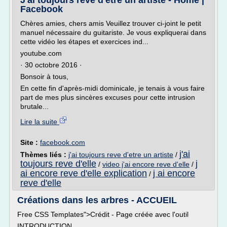
J'ai toujours rêvé d'être un artiste - Home |
Facebook
Chères amies, chers amis Veuillez trouver ci-joint le petit
manuel nécessaire du guitariste. Je vous expliquerai dans
cette vidéo les étapes et exercices ind...
youtube.com
· 30 octobre 2016 ·
Bonsoir à tous,
En cette fin d'après-midi dominicale, je tenais à vous faire
part de mes plus sincères excuses pour cette intrusion
brutale...
Lire la suite
Site :
facebook.com
j'ai
Thèmes liés :
j'ai toujours reve d'etre un artiste
/
toujours reve d'elle
j
/
video j'ai encore reve d'elle
/
ai encore reve d'elle explication
j ai encore
/
reve d'elle
Créations dans les arbres - ACCUEIL
Free CSS Templates">Crédit - Page créée avec l'outil
INTRODUCTION