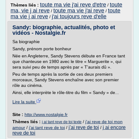
toute ma vie j'ai reve d'etre
toute
Thèmes liés :
/
ma, vie j ai reve
toute ma vie j'ai reve
toute
/
/
ma vie j ai reve
j'ai toujours reve d'elle
/
Sandy: biographie, actualités, photo et
vidéos - Nostalgie.fr
Sa biographie
Sandy, prénom porte bonheur
Née en Angleterre, Sandy Stevens débute en France tant
que chanteuse en 1980 avec le titre « Marguerite », qui
sera suivi peu de temps après par « T'aurais dû ».
Peu de temps après la sortie de ces deux premiers
morceaux, Sandy Stevens enchaîne avec son premier
rôle au cinéma.
Ainsi, elle interprète le rôle-titre du film « Sandy » de...
Lire la suite
Site :
http://www.nostalgie.fr
Thèmes liés :
/
j'ai reve de toi mon
j ai tant reve de toi texte
j'ai reve de toi
j ai encore
amour
/
j'ai tant reve de toi
/
/
reve de toi