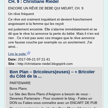
CH. 9 : Christiane Riedel
ENCORE UN RÊVE DE BEBE QUI MEURT, CH. 9
Un rêve fréquent
Ce rêve est vraiment inquiétant et devient franchement
angoissant si la femme qui les reçoit
est justement enceinte. Elle s'alarme immédiatement et se
dit que le rêve lui annonce la perte du bébé. Mais il n'en est
rien . Ce n'est pas avec ces images que le rêve annonce
une fausse couche par exemple ou un avortement. J'ai
ainsi...
Lire la suite
Date:
2017-09-21 07:21:41
Site :
http://christiane-riedel.blogspirit.com
Bon Plan – Bricoleurs(euses) – « Bricoler
du Côté de la ...
PARTENAIRE
Bons Plans
Le Site des Bons Plans d'Avignon a besoin de vous -
Devenez Partenaire - Pour soutenir le blog - Faites un
DON ou Faites-vous connaître avec un ENCART DE PUB