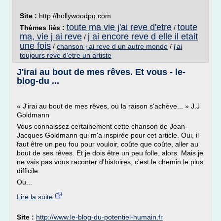
Site :
http://hollywoodpq.com
toute ma vie j'ai reve d'etre
toute
Thèmes liés :
/
ma, vie j ai reve
j ai encore reve d elle il etait
/
une fois
/
chanson j ai reve d un autre monde
/
j'ai
toujours reve d'etre un artiste
J'irai au bout de mes rêves. Et vous - le-
blog-du ...
« J'irai au bout de mes rêves, où la raison s'achève... » J.J
Goldmann
Vous connaissez certainement cette chanson de Jean-
Jacques Goldmann qui m'a inspirée pour cet article. Oui, il
faut être un peu fou pour vouloir, coûte que coûte, aller au
bout de ses rêves. Et je dois être un peu folle, alors. Mais je
ne vais pas vous raconter d'histoires, c'est le chemin le plus
difficile.
Ou...
Lire la suite
Site :
http://www.le-blog-du-potentiel-humain.fr