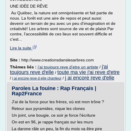
UNE IDÉE DE RÊVE
Au Québec, la nature est omniprésente et fait partie de
nous. La forêt est une aire de repos et peut aussi
devenir un terrain de jeu avec un peu d'imagination et de
créativité! Les arbres sont source de vie et de plaisir.Par
contre, l'accessibilité de ces lieux est souvent difficile et
c'est...
Lire la suite
Site :
http://www.creationsdanslesarbres.com
j'ai
Thèmes liés :
j'ai toujours reve d'etre un artiste
/
toujours reve d'elle
toute ma vie j'ai reve d'etre
/
j ai encore reve d'elle
/
/
j ai encore reve d elle chanteur
Paroles La fouine : Rap Français |
Rap2France
J'ai de la force pour les frères, où est mon trône ?
Retour aux pyramides, nique les clones
Un joint, une bougie, ce soir je force l'écriture
On est en 96, je rappe français sur les murs
La darone râle un peu, la fin du mois va être pire