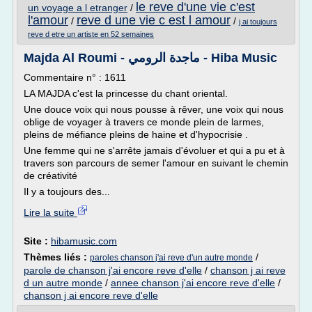
le reve d'une vie c'est
un voyage a l etranger
/
l'amour
reve d une vie c est l amour
/
/
j ai toujours
reve d etre un artiste en 52 semaines
Majda Al Roumi - ماجدة الرومي - Hiba Music
Commentaire n° : 1611
LA MAJDA c'est la princesse du chant oriental.
Une douce voix qui nous pousse à rêver, une voix qui nous
oblige de voyager à travers ce monde plein de larmes,
pleins de méfiance pleins de haine et d'hypocrisie .
Une femme qui ne s'arrête jamais d'évoluer et qui a pu et à
travers son parcours de semer l'amour en suivant le chemin
de créativité
Il y a toujours des...
Lire la suite
Site :
hibamusic.com
Thèmes liés :
/
paroles chanson j'ai reve d'un autre monde
parole de chanson j'ai encore reve d'elle
/
chanson j ai reve
d un autre monde
/
annee chanson j'ai encore reve d'elle
/
chanson j ai encore reve d'elle