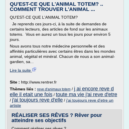
QU'EST-CE QUE L'ANIMAL TOTEM? ..
COMMENT TROUVER L'ANIMAL ...
QU'EST-CE QUE L'ANIMAL TOTEM?
Je reprends ces jours-ci, à la suite de demandes de
certains lecteurs, des articles de fond sur les animaux
totems. Vous en aurez un tous les jours pour environ 5
jours.
Nous avons tous notre médecine personnelle et des
affinités particulières avec certains êtres dans les mondes
animal, végétal et minéral. Chacun de nous a son animal-
gardien, sa...
Lire la suite
Site :
http://www.rentrer.fr
j ai encore reve d
Thèmes liés :
/
reve d'animaux totem
elle il etait une fois
toute ma vie j'ai reve d'etre
/
j'ai toujours reve d'elle
/
/
j'ai toujours reve d'etre un
artiste
RÉALISER SES RÊVES ? Rêver pour
atteindre ses objectifs
Comment réaliser ses rêves ?