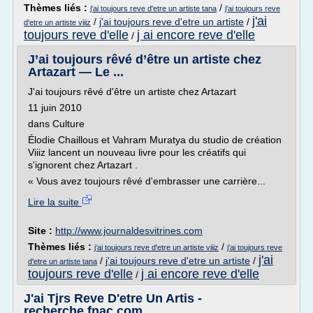
Thèmes liés :
/
j'ai toujours reve d'etre un artiste tana
j'ai toujours reve
j'ai
/
j'ai toujours reve d'etre un artiste
/
d'etre un artiste viiiz
toujours reve d'elle
j ai encore reve d'elle
/
J’ai toujours rêvé d’être un artiste chez
Artazart — Le ...
J'ai toujours rêvé d'être un artiste chez Artazart
11 juin 2010
dans Culture
Élodie Chaillous et Vahram Muratya du studio de création
Viiiz lancent un nouveau livre pour les créatifs qui
s'ignorent chez Artazart .
« Vous avez toujours rêvé d'embrasser une carrière...
Lire la suite
Site :
http://www.journaldesvitrines.com
Thèmes liés :
/
j'ai toujours reve d'etre un artiste viiiz
j'ai toujours reve
j'ai
/
j'ai toujours reve d'etre un artiste
/
d'etre un artiste tana
toujours reve d'elle
j ai encore reve d'elle
/
J'ai Tjrs Reve D'etre Un Artis -
recherche.fnac.com