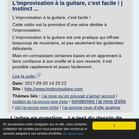
L'improvisation à la guitare, c'est facile ! |
Instinct ...
L'improvisation à la guitare, c'est facile !
Cette vidéo est la première d'une série dédiée à
l'improvisation.
L'improvisation à la guitare est une pratique qui effraie
beaucoup de musiciens, et pas seulement les guitaristes
débutants.
Mais en connaissant certaines bases et en apprenant à
faire confiance à son oreille et à son ressenti, il est
possible rapidement et assez facilement...
Lire la suite
Date:
2017-09-20 14:33:22
Site :
http://www.instinctguitare.com
Thèmes liés :
j'ai reve qu'on pouvait s'aimer accord
/
longtemps j'ai reve d'elle
/
partition de j'ai encore reve d'elle
/
/
j'ai encore reve d'elle analyse
clip j'ai encore rever d'elle
L'arbre en question... Le test du dessin de
l'arbre en ...
En poursuivant votre navigation sur ce site, vous acceptez
X
l'utilisation de cookies pour vous proposer des contenus et
Le test du dessin de l'arbre en consultatin homéopathique
services adaptés à vos centres d'intérêts.
En savoir plus