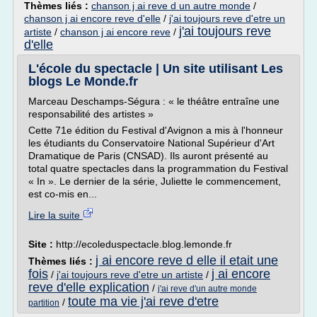
Thèmes liés :
chanson j ai reve d un autre monde
/
chanson j ai encore reve d'elle
/
j'ai toujours reve d'etre un
j'ai toujours reve
artiste
/
chanson j ai encore reve
/
d'elle
L'école du spectacle | Un site utilisant Les
blogs Le Monde.fr
Marceau Deschamps-Ségura : « le théâtre entraîne une
responsabilité des artistes »
Cette 71e édition du Festival d'Avignon a mis à l'honneur
les étudiants du Conservatoire National Supérieur d'Art
Dramatique de Paris (CNSAD). Ils auront présenté au
total quatre spectacles dans la programmation du Festival
« In ». Le dernier de la série, Juliette le commencement,
est co-mis en...
Lire la suite
Site :
http://ecoleduspectacle.blog.lemonde.fr
j ai encore reve d elle il etait une
Thèmes liés :
fois
j ai encore
/
j'ai toujours reve d'etre un artiste
/
reve d'elle explication
/
j'ai reve d'un autre monde
toute ma vie j'ai reve d'etre
/
partition