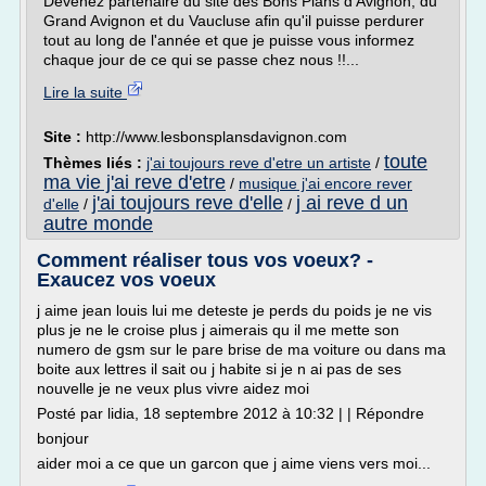
Devenez partenaire du site des Bons Plans d'Avignon, du
Grand Avignon et du Vaucluse afin qu'il puisse perdurer
tout au long de l'année et que je puisse vous informez
chaque jour de ce qui se passe chez nous !!...
Lire la suite
Site :
http://www.lesbonsplansdavignon.com
toute
Thèmes liés :
j'ai toujours reve d'etre un artiste
/
ma vie j'ai reve d'etre
/
musique j'ai encore rever
j'ai toujours reve d'elle
j ai reve d un
d'elle
/
/
autre monde
Comment réaliser tous vos voeux? -
Exaucez vos voeux
j aime jean louis lui me deteste je perds du poids je ne vis
plus je ne le croise plus j aimerais qu il me mette son
numero de gsm sur le pare brise de ma voiture ou dans ma
boite aux lettres il sait ou j habite si je n ai pas de ses
nouvelle je ne veux plus vivre aidez moi
Posté par lidia, 18 septembre 2012 à 10:32 | | Répondre
bonjour
aider moi a ce que un garcon que j aime viens vers moi...