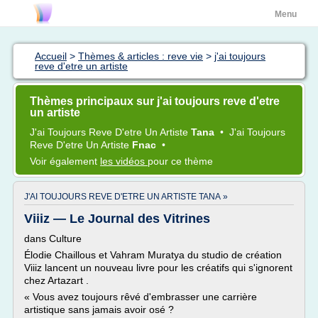
Menu
Accueil
>
Thèmes & articles : reve vie
>
j'ai toujours
reve d'etre un artiste
Thèmes principaux sur j'ai toujours reve d'etre
un artiste
J'ai Toujours Reve D'etre
Un
Artiste
Tana
•
J'ai Toujours
Reve D'etre
Un
Artiste
Fnac
•
Voir également
les vidéos
pour ce thème
J'AI TOUJOURS REVE D'ETRE UN ARTISTE TANA »
Viiiz — Le Journal des Vitrines
dans Culture
Élodie Chaillous et Vahram Muratya du studio de création
Viiiz lancent un nouveau livre pour les créatifs qui s'ignorent
chez Artazart .
« Vous avez toujours rêvé d'embrasser une carrière
artistique sans jamais avoir osé ?