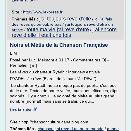
Lire la suite
Site :
http://www.lexpress.fr
j'ai toujours reve d'elle
Thèmes liés :
/
ici j'ai fais
des reves qu'on oublie pas
/
j'ai toujours reve d'etre un
toute ma vie j'ai reve d'etre
j ai encore
artiste
/
/
reve d elle il etait une fois
Noirs et Métis de la Chanson Française
L.M
Posté par Luc_Melmont à 01:17 - Commentaires [0] -
Permalien [ # ]
Les rêves du chanteur Ryadh : Interview estivale
RYADH - Je rêve (Extrait de l'album "Je Rêve")
Le chanteur Ryadh ne se moque pas du public, c'est peu
de le dire. Textes de haute volée, musiques efficaces, clips
soignés : il y a chez lui la volonté de plaire au plus grand
nombre (normal) mais sans se trahir, ce qui...
Lire la suite
Site :
http://chansonculture.canalblog.com
Thèmes liés :
chanson j ai reve d un autre monde
/
annee