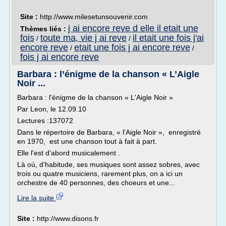
Site :
http://www.milesetunsouvenir.com
j ai encore reve d elle il etait une
Thèmes liés :
fois
toute ma, vie j ai reve
il etait une fois j'ai
/
/
encore reve
etait une fois j ai encore reve
/
/
fois j ai encore reve
Barbara : l’énigme de la chanson « L’Aigle
Noir ...
Barbara : l'énigme de la chanson « L'Aigle Noir »
Par Leon, le 12.09.10
Lectures :137072
Dans le répertoire de Barbara, « l'Aigle Noir », enregistré
en 1970, est une chanson tout à fait à part.
Elle l'est d'abord musicalement .
Là où, d'habitude, ses musiques sont assez sobres, avec
trois ou quatre musiciens, rarement plus, on a ici un
orchestre de 40 personnes, des choeurs et une...
Lire la suite
Site :
http://www.disons.fr