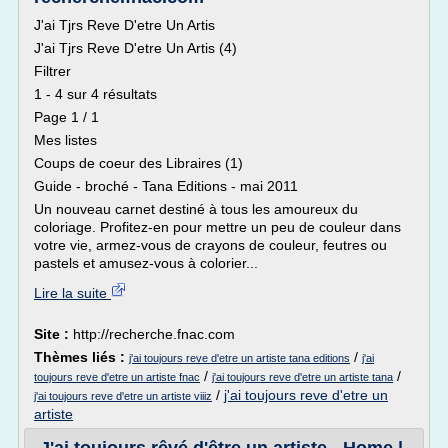
J'ai Tjrs Reve D'etre Un Artis
J'ai Tjrs Reve D'etre Un Artis (4)
Filtrer
1 - 4 sur 4 résultats
Page 1 / 1
Mes listes
Coups de coeur des Libraires (1)
Guide - broché - Tana Editions - mai 2011
Un nouveau carnet destiné à tous les amoureux du
coloriage. Profitez-en pour mettre un peu de couleur dans
votre vie, armez-vous de crayons de couleur, feutres ou
pastels et amusez-vous à colorier...
Lire la suite
Site :
http://recherche.fnac.com
Thèmes liés :
/
j'ai toujours reve d'etre un artiste tana editions
j'ai
/
/
toujours reve d'etre un artiste fnac
j'ai toujours reve d'etre un artiste tana
/
j'ai toujours reve d'etre un
j'ai toujours reve d'etre un artiste viiiz
artiste