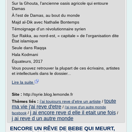
Sur la Ghouta, l'ancienne oasis agricole qui entoure
Damas
À l'est de Damas, au bout du monde
Majd al-Dik avec Nathalie Bontemps
Témoignage d'un révolutionnaire syrien
Sur Rakka, au nord-est, « capitale » de l'organisation dite
État islamique
Seule dans Raqqa
Hala Kodmani
Équateurs, 2017
Vous pouvez retrouver la plupart de ces écrivains, artistes
et intellectuels dans le dossier...
Lire la suite
Site :
http://syrie.blog.lemonde.fr
toute
Thèmes liés :
j'ai toujours reve d'etre un artiste
/
ma vie j'ai reve d'etre
/
j'ai reve d'un autre monde
j ai encore reve d elle il etait une fois
/
/
facebook
j ai reve d un autre monde
ENCORE UN RÊVE DE BEBE QUI MEURT,