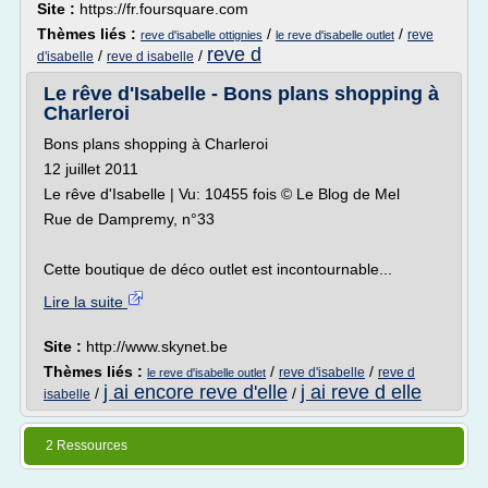
Site :
https://fr.foursquare.com
Thèmes liés :
/
/
reve
reve d'isabelle ottignies
le reve d'isabelle outlet
reve d
/
/
d'isabelle
reve d isabelle
Le rêve d'Isabelle - Bons plans shopping à
Charleroi
Bons plans shopping à Charleroi
12 juillet 2011
Le rêve d'Isabelle | Vu: 10455 fois © Le Blog de Mel
Rue de Dampremy, n°33
Cette boutique de déco outlet est incontournable...
Lire la suite
Site :
http://www.skynet.be
Thèmes liés :
/
/
reve d'isabelle
reve d
le reve d'isabelle outlet
j ai encore reve d'elle
j ai reve d elle
/
/
isabelle
2 Ressources