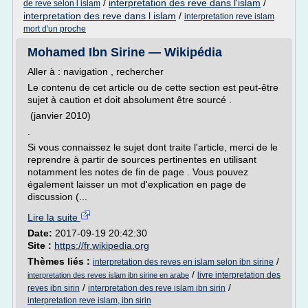
/
interpretation des reve dans l'islam
/
de reve selon l islam
interpretation des reve dans l islam
/
interpretation reve islam
mort d'un proche
Mohamed Ibn Sirine — Wikipédia
Aller à : navigation , rechercher
Le contenu de cet article ou de cette section est peut-être
sujet à caution et doit absolument être sourcé .
(janvier 2010)
.
Si vous connaissez le sujet dont traite l'article, merci de le
reprendre à partir de sources pertinentes en utilisant
notamment les notes de fin de page . Vous pouvez
également laisser un mot d'explication en page de
discussion (...
Lire la suite
Date:
2017-09-19 20:42:30
Site :
https://fr.wikipedia.org
Thèmes liés :
/
interpretation des reves en islam selon ibn sirine
/
livre interpretation des
interpretation des reves islam ibn sirine en arabe
/
/
reves ibn sirin
interpretation des reve islam ibn sirin
interpretation reve islam, ibn sirin