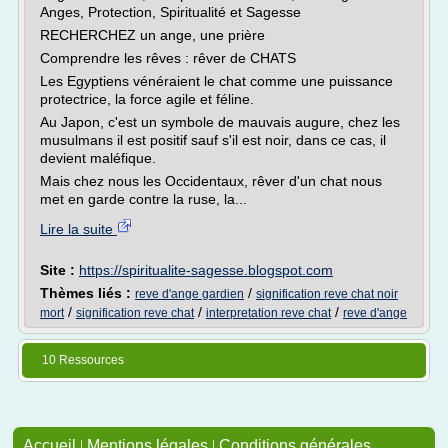
Anges, Protection, Spiritualité et Sagesse
RECHERCHEZ un ange, une prière
Comprendre les rêves : rêver de CHATS
Les Egyptiens vénéraient le chat comme une puissance
protectrice, la force agile et féline.
Au Japon, c'est un symbole de mauvais augure, chez les
musulmans il est positif sauf s'il est noir, dans ce cas, il
devient maléfique.
Mais chez nous les Occidentaux, rêver d'un chat nous
met en garde contre la ruse, la...
Lire la suite
Site :
https://spiritualite-sagesse.blogspot.com
Thèmes liés :
/
reve d'ange gardien
signification reve chat noir
/
/
/
mort
signification reve chat
interpretation reve chat
reve d'ange
10 Ressources
Accueil
|
Mentions légales
|
Conditions générales