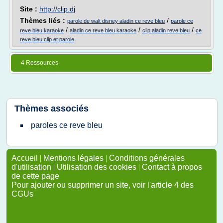
Site :
http://clip.dj
Thèmes liés :
/
parole de walt disney aladin ce reve bleu
parole ce
/
/
/
reve bleu karaoke
aladin ce reve bleu karaoke
clip aladin reve bleu
ce
reve bleu clip et parole
4 Ressources
Thèmes associés
paroles ce reve bleu
Accueil
|
Mentions légales
|
Conditions générales
d'utilisation
|
Utilisation des cookies
|
Contact à propos
de cette page
Pour ajouter ou supprimer un site, voir l'article 4 des
CGUs