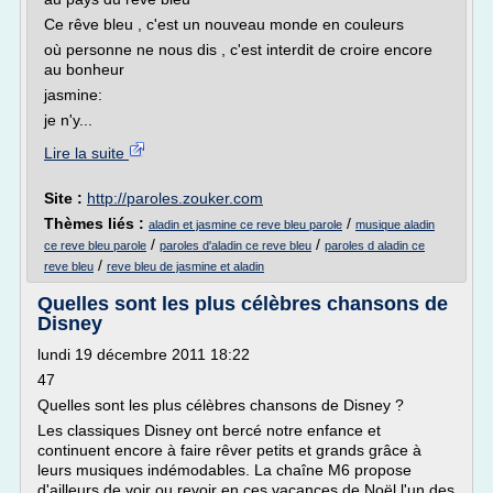
Ce rêve bleu , c'est un nouveau monde en couleurs
où personne ne nous dis , c'est interdit de croire encore
au bonheur
jasmine:
je n'y...
Lire la suite
Site :
http://paroles.zouker.com
Thèmes liés :
/
aladin et jasmine ce reve bleu parole
musique aladin
/
/
ce reve bleu parole
paroles d'aladin ce reve bleu
paroles d aladin ce
/
reve bleu
reve bleu de jasmine et aladin
Quelles sont les plus célèbres chansons de
Disney
lundi 19 décembre 2011 18:22
47
Quelles sont les plus célèbres chansons de Disney ?
Les classiques Disney ont bercé notre enfance et
continuent encore à faire rêver petits et grands grâce à
leurs musiques indémodables. La chaîne M6 propose
d'ailleurs de voir ou revoir en ces vacances de Noël l'un des