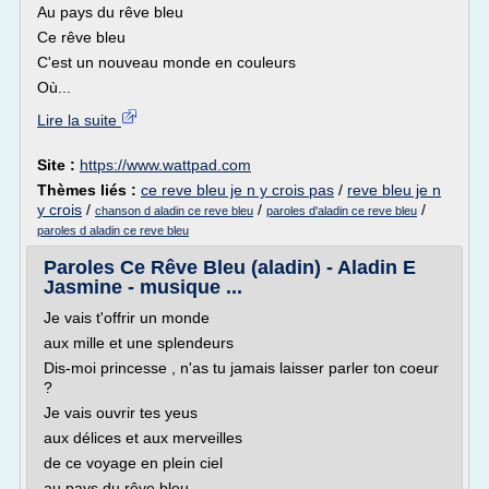
Au pays du rêve bleu
Ce rêve bleu
C'est un nouveau monde en couleurs
Où...
Lire la suite
Site :
https://www.wattpad.com
Thèmes liés :
ce reve bleu je n y crois pas
/
reve bleu je n
y crois
/
/
/
chanson d aladin ce reve bleu
paroles d'aladin ce reve bleu
paroles d aladin ce reve bleu
Paroles Ce Rêve Bleu (aladin) - Aladin E
Jasmine - musique ...
Je vais t'offrir un monde
aux mille et une splendeurs
Dis-moi princesse , n'as tu jamais laisser parler ton coeur
?
Je vais ouvrir tes yeus
aux délices et aux merveilles
de ce voyage en plein ciel
au pays du rêve bleu