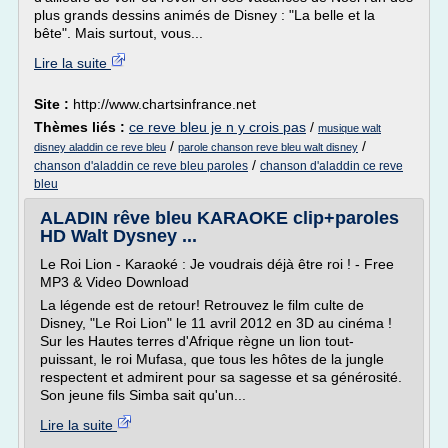
plus grands dessins animés de Disney : "La belle et la
bête". Mais surtout, vous...
Lire la suite
Site :
http://www.chartsinfrance.net
Thèmes liés :
ce reve bleu je n y crois pas
/
musique walt
/
/
disney aladdin ce reve bleu
parole chanson reve bleu walt disney
/
chanson d'aladdin ce reve bleu paroles
chanson d'aladdin ce reve
bleu
ALADIN rêve bleu KARAOKE clip+paroles
HD Walt Dysney ...
Le Roi Lion - Karaoké : Je voudrais déjà être roi ! - Free
MP3 & Video Download
La légende est de retour! Retrouvez le film culte de
Disney, "Le Roi Lion" le 11 avril 2012 en 3D au cinéma !
Sur les Hautes terres d'Afrique règne un lion tout-
puissant, le roi Mufasa, que tous les hôtes de la jungle
respectent et admirent pour sa sagesse et sa générosité.
Son jeune fils Simba sait qu'un...
Lire la suite