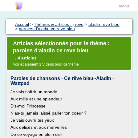
Menu
Accueil
>
Thèmes & articles : j reve
>
aladin reve bleu
>
paroles d'aladin ce reve bleu
Articles sélectionnés pour le thème :
paroles d'aladin ce reve bleu
4 articles
→
Voir également
3 Vidéos
pour ce thème
Paroles de chansons - Ce rêve bleu~Aladin -
Wattpad
Je vais t'offrir un monde
Aux mille et une splendeur
Dis-moi Princesse
N'as-tu jamais laissé parler ton coeur ?
Je vais ouvrir tes yeux
Aux délices et aux merveilles
De ce voyage en plein ciel