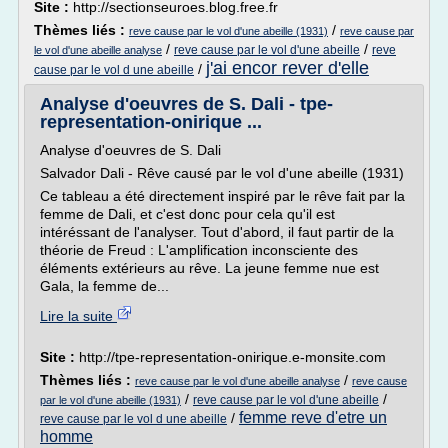
Site :
http://sectionseuroes.blog.free.fr
Thèmes liés :
/
reve cause par le vol d'une abeille (1931)
reve cause par
/
/
reve cause par le vol d'une abeille
reve
le vol d'une abeille analyse
j'ai encor rever d'elle
/
cause par le vol d une abeille
Analyse d'oeuvres de S. Dali - tpe-
representation-onirique ...
Analyse d'oeuvres de S. Dali
Salvador Dali - Rêve causé par le vol d'une abeille (1931)
Ce tableau a été directement inspiré par le rêve fait par la
femme de Dali, et c'est donc pour cela qu'il est
intéréssant de l'analyser. Tout d'abord, il faut partir de la
théorie de Freud : L'amplification inconsciente des
éléments extérieurs au rêve. La jeune femme nue est
Gala, la femme de...
Lire la suite
Site :
http://tpe-representation-onirique.e-monsite.com
Thèmes liés :
/
reve cause par le vol d'une abeille analyse
reve cause
/
/
reve cause par le vol d'une abeille
par le vol d'une abeille (1931)
femme reve d'etre un
/
reve cause par le vol d une abeille
homme