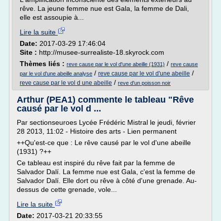
rêve. La jeune femme nue est Gala, la femme de Dali,
elle est assoupie à...
Lire la suite
Date:
2017-03-29 17:46:04
Site :
http://musee-surrealiste-18.skyrock.com
Thèmes liés :
/
reve cause par le vol d'une abeille (1931)
reve cause
/
/
reve cause par le vol d'une abeille
par le vol d'une abeille analyse
/
reve cause par le vol d une abeille
reve d'un poisson noir
Arthur (PEA1) commente le tableau "Rêve
causé par le vol d ...
Par sectionseuroes Lycée Frédéric Mistral le jeudi, février
28 2013, 11:02 - Histoire des arts - Lien permanent
++Qu'est-ce que : Le rêve causé par le vol d'une abeille
(1931) ?++
Ce tableau est inspiré du rêve fait par la femme de
Salvador Dalí. La femme nue est Gala, c'est la femme de
Salvador Dalí. Elle dort ou rêve à côté d'une grenade. Au-
dessus de cette grenade, vole...
Lire la suite
Date:
2017-03-21 20:33:55