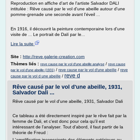
Reproduction en affiche d'art de l'artiste Salvador DALI
intitulée : Rêve causé par le vol d'une abeille autour d'une
pomme-grenade une seconde avant l'éveil ...
En 1916, il découvrit la peinture contemporaine lors d'une
visite de ... Le portrait de Dalí par le...
Lire la suite
Site :
http://reve.galerie-creation.com
Thèmes liés :
/
reve cause par le vol d'une abeille analyse
reve cause
/
/
reve cause par le vol d'une abeille
reve
par le vol d'une abeille (1931)
reve d
/
cause par le vol d une abeille
Rêve causé par le vol d'une abeille, 1931,
Salvador Dali ...
Rêve causé par le vol d'une abeille, 1931, Salvador Dali
Ce tableau a été directement inspiré par le rêve fait par la
femme de Dali, et c'est donc pour cela qu'il est
intéressant de l'analyser. Tout d'abord, il faut partir de la
théorie de Freud :
L'amplification inconsciente des éléments extérieurs au