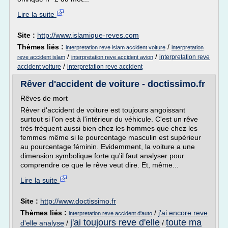
Lire la suite
Site :
http://www.islamique-reves.com
Thèmes liés :
/
interpretation reve islam accident voiture
interpretation
/
/
interpretation reve
reve accident islam
interpretation reve accident avion
/
accident voiture
interpretation reve accident
Rêver d'accident de voiture - doctissimo.fr
Rêves de mort
Rêver d'accident de voiture est toujours angoissant
surtout si l'on est à l'intérieur du véhicule. C'est un rêve
très fréquent aussi bien chez les hommes que chez les
femmes même si le pourcentage masculin est supérieur
au pourcentage féminin. Evidemment, la voiture a une
dimension symbolique forte qu'il faut analyser pour
comprendre ce que le rêve veut dire. Et, même...
Lire la suite
Site :
http://www.doctissimo.fr
Thèmes liés :
/
j'ai encore reve
interpretation reve accident d'auto
j'ai toujours reve d'elle
toute ma
d'elle analyse
/
/