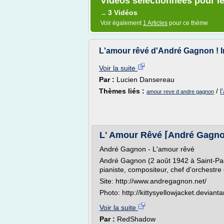
Vidéos sélectionnées pour l
3 Vidéos
→
Voir également
1 Articles
pour ce thème
L'amour rêvé d'André Gagnon ! In
Voir la suite
Par :
Lucien Dansereau
Thèmes liés :
/
l
amour reve d andre gagnon
L' Amour Rêvé ⌈André Gagn
André Gagnon - L'amour rêvé
André Gagnon (2 août 1942 à Saint-Pa
pianiste, compositeur, chef d'orchestre
Site: http://www.andregagnon.net/
Photo: http://kittysyellowjacket.devianta
Voir la suite
Par :
RedShadow