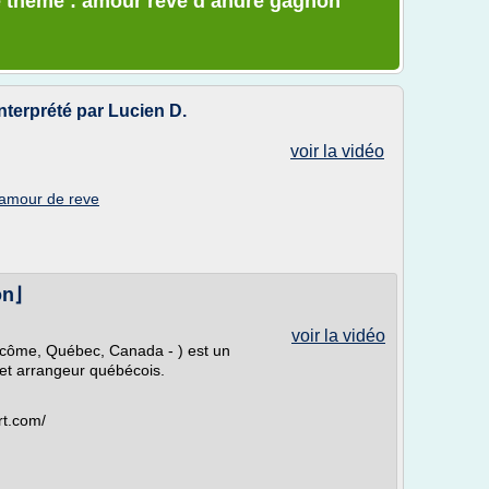
e thème : amour reve d andre gagnon
terprété par Lucien D.
voir la vidéo
'amour de reve
on⌋
voir la vidéo
côme, Québec, Canada - ) est un
 et arrangeur québécois.
rt.com/