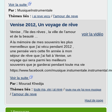
Voir la suite
Par :
MusiqueInstrumentale
Thèmes liés :
/
l'amour de reve
j ai reve vecu
Venise 2012, Un voyage de rêve
Venise , l'île des rêves , la ville de l'amour
voir la vidéo
et de la beauté ...
A la mémoire de mes souvenirs les plus
merveilleux que j'ai vécu pendant 2012 ,
une pensée vers cette fin année à mon
séjour de rêve que j'ai fait à Venise, un
voyage qui sera parmi les meilleurs
souvenirs que je garderai pendant toute ma vie
https://www.facebook.com/musique.instumentale.instrumental.m
Voir la suite
Par :
Mourad Khedija
Thèmes liés :
/
toute ma, vie j ai reve
toute ma vie j'ai reve musique
/
l'amour de reve
Haut de page
2 Ressources