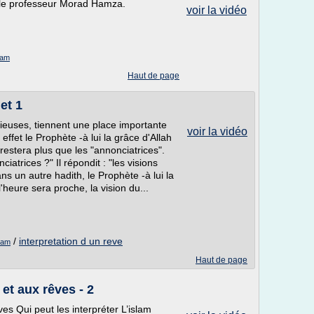
r le professeur Morad Hamza.
voir la vidéo
lam
Haut de page
et 1
 pieuses, tiennent une place importante
voir la vidéo
ffet le Prophète -à lui la grâce d'Allah
ne restera plus que les "annonciatrices".
iatrices ?" Il répondit : "les visions
s un autre hadith, le Prophète -à lui la
l'heure sera proche, la vision du...
/
interpretation d un reve
slam
Haut de page
et aux rêves - 2
es Qui peut les interpréter L’islam