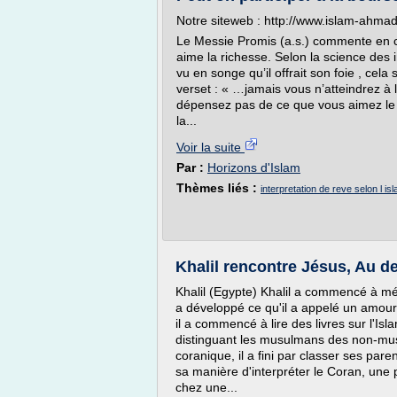
Notre siteweb : http://www.islam-ahmad
Le Messie Promis (a.s.) commente en c
aime la richesse. Selon la science des 
vu en songe qu’il offrait son foie , cela
verset : « …jamais vous n’atteindrez à 
dépensez pas de ce que vous aimez le pl
la...
Voir la suite
Par :
Horizons d'Islam
Thèmes liés :
interpretation de reve selon l is
Khalil rencontre Jésus, Au de
Khalil (Egypte) Khalil a commencé à mé
a développé ce qu'il a appelé un amour
il a commencé à lire des livres sur l'Isl
distinguant les musulmans des non-mu
coranique, il a fini par classer ses pare
sa manière d'interpréter le Coran, une
chez une...