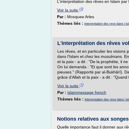
L'interprétation des rêves en Islam pa
Voir la suite
Par :
Mosquee Arles
Thèmes liés :
interpretation des reve dans l is
L'interprétation des rêves vol
Les rêves, et en particulier les visions
dans l'Islam et chez les musulmans. En e
et la paix - a dit : "De la prophétie, il 
On lui demanda : "Et que sont les annonc
pieuses." (Rapporté par al-Bukhârî). Dan
grâce d'Allah et la paix - a dit : "Quand 
Voir la suite
Par :
islammessage french
Thèmes liés :
interpretation des reve dans l i
Notions relatives aux songes 
Quelle importance faut il donner aux rêv