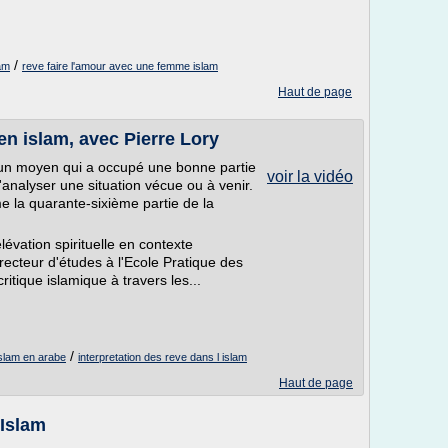
/
lam
reve faire l'amour avec une femme islam
Haut de page
 en islam, avec Pierre Lory
t un moyen qui a occupé une bonne partie
voir la vidéo
d'analyser une situation vécue ou à venir.
e la quarante-sixième partie de la
élévation spirituelle en contexte
irecteur d'études à l'Ecole Pratique des
itique islamique à travers les...
/
islam en arabe
interpretation des reve dans l islam
Haut de page
 Islam