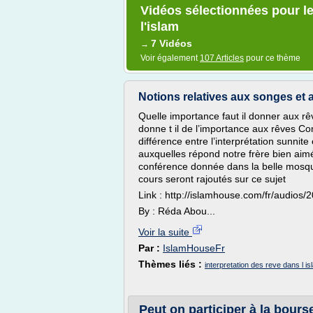
Vidéos sélectionnées pour le
l'islam
7 Vidéos
→
Voir également
107 Articles
pour ce thème
Notions relatives aux songes et a
Quelle importance faut il donner aux rêv
donne t il de l’importance aux rêves C
différence entre l’interprétation sunnit
auxquelles répond notre frère bien aim
conférence donnée dans la belle mos
cours seront rajoutés sur ce sujet
Link : http://islamhouse.com/fr/audios/
By : Réda Abou...
Voir la suite
Par :
IslamHouseFr
Thèmes liés :
interpretation des reve dans l is
Peut on participer à la bours