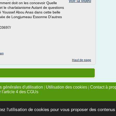
voir la vidéo
omment doit on les concevoir Quelle
e et le charlatanisme Autant de questions
é Youssef Abou Anas dans cette belle
quée de Longjumeau Essonne D’autres
203697/
lam
Haut de page
 générales d'utilisation
|
Utilisation des cookies
|
Contact à pro
r l'article 4 des CGUs
tez l'utilisation de cookies pour vous proposer des contenu