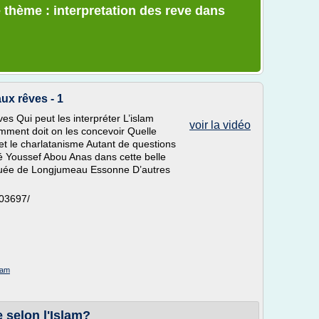
 thème : interpretation des reve dans
ux rêves - 1
es Qui peut les interpréter L’islam
voir la vidéo
omment doit on les concevoir Quelle
e et le charlatanisme Autant de questions
é Youssef Abou Anas dans cette belle
quée de Longjumeau Essonne D’autres
203697/
lam
e selon l'Islam?