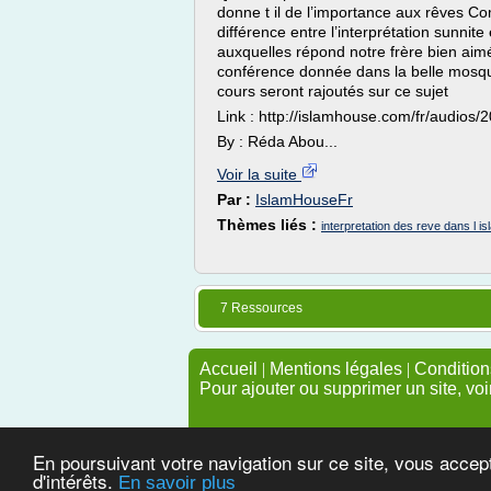
donne t il de l’importance aux rêves C
différence entre l’interprétation sunnit
auxquelles répond notre frère bien aim
conférence donnée dans la belle mos
cours seront rajoutés sur ce sujet
Link : http://islamhouse.com/fr/audios/
By : Réda Abou...
Voir la suite
Par :
IslamHouseFr
Thèmes liés :
interpretation des reve dans l is
7 Ressources
Accueil
|
Mentions légales
|
Conditions
Pour ajouter ou supprimer un site, voi
En poursuivant votre navigation sur ce site, vous accep
d'intérêts.
En savoir plus