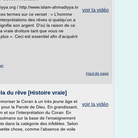
iyya.org / http://www.islam-ahmadiyya.tv
voir la vidéo
es termes sur ce verset : « L’homme
interprétations des rêves si quelqu’un a
 signifie son argent. D’où la raison de ce
la vraie droiture tant que vous ne
us ». Ceci est essentiel afin d’acquérir
lam
Haut de page
la du rêve [Histoire vraie]
moriser le Coran à un très jeune âge et
voir la vidéo
 pour la Parole de Dieu. En grandissant,
am et sur l'interprétation du Coran. En
sulmans sur la base de l'enseignement
nts dans la catégorie des infidèles. Selon
 petite chose, comme l'absence de voile