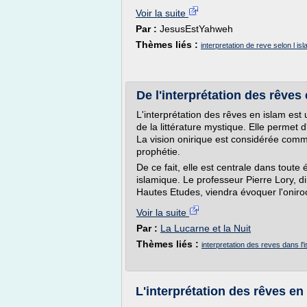
Voir la suite
Par :
JesusEstYahweh
Thèmes liés :
interpretation de reve selon l is
De l'interprétation des rêves
L'interprétation des rêves en islam es
de la littérature mystique. Elle permet 
La vision onirique est considérée comm
prophétie.
De ce fait, elle est centrale dans toute 
islamique. Le professeur Pierre Lory, d
Hautes Etudes, viendra évoquer l'onirocr
Voir la suite
Par :
La Lucarne et la Nuit
Thèmes liés :
interpretation des reves dans l'
L'interprétation des rêves en