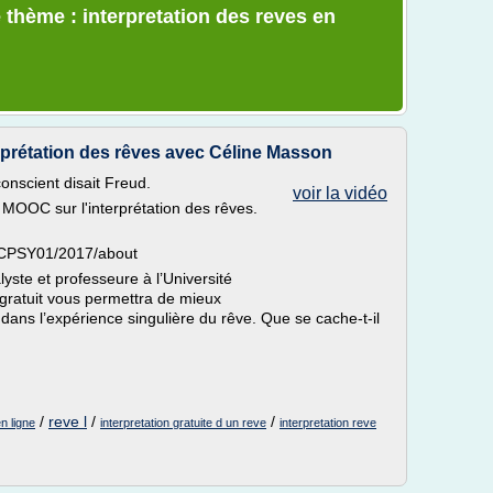
 thème : interpretation des reves en
rétation des rêves avec Céline Masson
conscient disait Freud.
voir la vidéo
 MOOC sur l'interprétation des rêves.
e/CPSY01/2017/about
ste et professeure à l’Université
 gratuit vous permettra de mieux
ans l’expérience singulière du rêve. Que se cache-t-il
/
reve l
/
/
en ligne
interpretation gratuite d un reve
interpretation reve