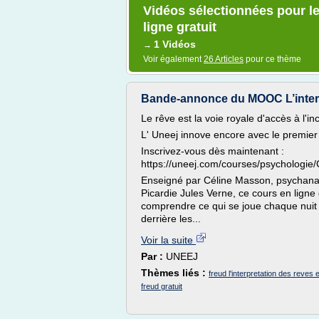
Vidéos sélectionnées pour le
ligne gratuit
1 Vidéos
→
Voir également
26 Articles
pour ce thème
Bande-annonce du MOOC L’interp
Le rêve est la voie royale d'accès à l'in
L' Uneej innove encore avec le premier
Inscrivez-vous dès maintenant :
https://uneej.com/courses/psychologi
Enseigné par Céline Masson, psychanaly
Picardie Jules Verne, ce cours en ligne
comprendre ce qui se joue chaque nuit d
derrière les...
Voir la suite
Par :
UNEEJ
Thèmes liés :
freud l'interpretation des reves 
freud gratuit