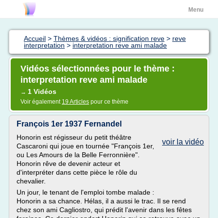
Menu
Accueil
>
Thèmes & vidéos : signification reve
>
reve
interpretation
>
interpretation reve ami malade
Vidéos sélectionnées pour le thème :
interpretation reve ami malade
1 Vidéos
→
Voir également
19 Articles
pour ce thème
François 1er 1937 Fernandel
Honorin est régisseur du petit théâtre
voir la vidéo
Cascaroni qui joue en tournée "François 1er,
ou Les Amours de la Belle Ferronnière".
Honorin rêve de devenir acteur et
d'interpréter dans cette pièce le rôle du
chevalier.
Un jour, le tenant de l'emploi tombe malade :
Honorin a sa chance. Hélas, il a aussi le trac. Il se rend
chez son ami Cagliostro, qui prédit l'avenir dans les fêtes