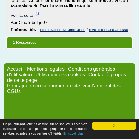
foraines. Ce dernier endort Honorin qui se retrouve avec un
exemplaire du Petit Larousse illustré à la...
Voir la suite
Par :
luc lebelgo07
Thèmes liés :
/
interpretation reve ami malade
reve dictionnaire larousse
1 Ressources
Accueil
|
Mentions légales
|
Conditions générales
d'utilisation
|
Utilisation des cookies
|
Contact à propos
de cette page
Pour ajouter ou supprimer un site, voir l'article 4 des
CGUs
En poursuivant votre navigation sur ce site, vous acceptez
X
l'utilisation de cookies pour vous proposer des contenus et
services adaptés à vos centres d'intérêts.
En savoir plus