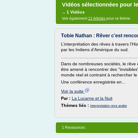
Vidéos sélectionnées pour le
1 Vidéos
→
Voir également
12 Articles
pour ce thème
Tobie Nathan : Rêver c’est renco
L’interprétation des rêves à travers l’H
par les Indiens d’Amérique du sud.
..............................................................
Dans de nombreuses sociétés, le rêve e
être amené à rencontrer des "invisibles
monde réel et contraint à rechercher le
Une conférence enregistrée en...
Voir la suite
Par :
La Lucarne et la Nuit
Thèmes liés :
interpretation reve arabe
1 Ressources