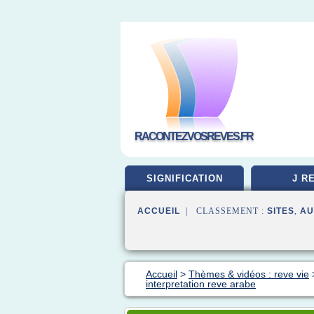
RACONTEZVOSREVES.FR
SIGNIFICATION
J R
ACCUEIL
| CLASSEMENT :
SITES
,
AU
Accueil
>
Thèmes & vidéos : reve vie
interpretation reve arabe