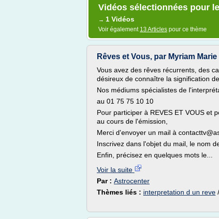
Vidéos sélectionnées pour le
1 Vidéos
→
Voir également
13 Articles
pour ce thème
Rêves et Vous, par Myriam Marie
Vous avez des rêves récurrents, des 
désireux de connaître la signification d
Nos médiums spécialistes de l'interprét
au 01 75 75 10 10
Pour participer à REVES ET VOUS et pos
au cours de l'émission,
Merci d'envoyer un mail à contacttv@as
Inscrivez dans l'objet du mail, le nom
Enfin, précisez en quelques mots le...
Voir la suite
Par :
Astrocenter
Thèmes liés :
interpretation d un reve