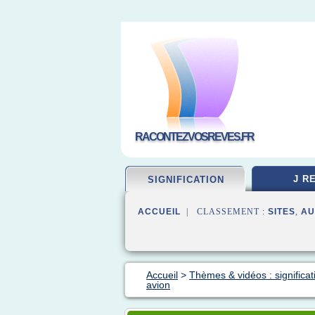
RACONTEZVOSREVES.FR
J R
SIGNIFICATION
ACCUEIL
| CLASSEMENT :
SITES
,
AU
Accueil
>
Thèmes & vidéos : significat
avion