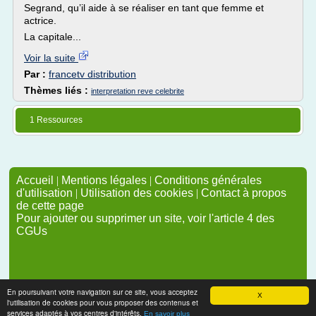
Segrand, qu’il aide à se réaliser en tant que femme et
actrice.
La capitale...
Voir la suite
Par :
francetv distribution
Thèmes liés :
interpretation reve celebrite
1 Ressources
Accueil
|
Mentions légales
|
Conditions générales
d'utilisation
|
Utilisation des cookies
|
Contact à propos
de cette page
Pour ajouter ou supprimer un site, voir l'article 4 des
CGUs
En poursuivant votre navigation sur ce site, vous acceptez
X
l'utilisation de cookies pour vous proposer des contenus et
services adaptés à vos centres d'intérêts.
En savoir plus