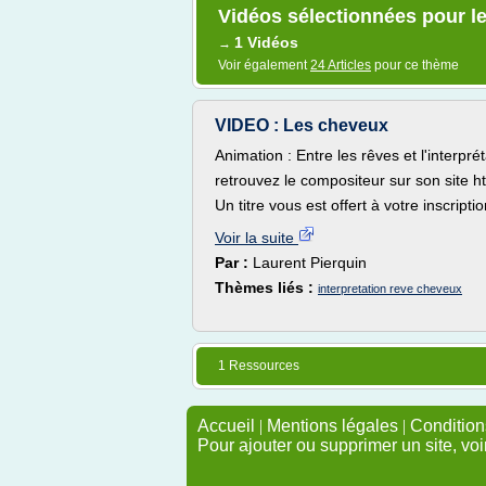
Vidéos sélectionnées pour le
1 Vidéos
→
Voir également
24 Articles
pour ce thème
VIDEO : Les cheveux
Animation : Entre les rêves et l'interpré
retrouvez le compositeur sur son site ht
Un titre vous est offert à votre inscriptio
Voir la suite
Par :
Laurent Pierquin
Thèmes liés :
interpretation reve cheveux
1 Ressources
Accueil
|
Mentions légales
|
Conditions
Pour ajouter ou supprimer un site, voi