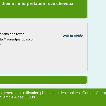
 thème : interpretation reve cheveux
tations des rêves...
voir la vidéo
tp://laurentpierquin.com
n !
 générales d'utilisation
|
Utilisation des cookies
|
Contact à pro
r l'article 4 des CGUs