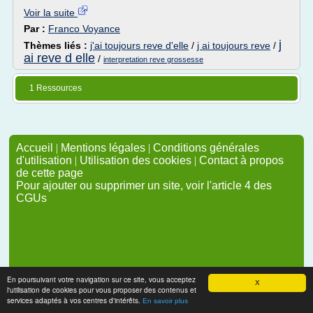
Voir la suite
Par :
Franco Voyance
j
Thèmes liés :
j'ai toujours reve d'elle
/
j ai toujours reve
/
ai reve d elle
/
interpretation reve grossesse
1 Ressources
Accueil
|
Mentions légales
|
Conditions générales
d'utilisation
|
Utilisation des cookies
|
Contact à propos
de cette page
Pour ajouter ou supprimer un site, voir l'article 4 des
CGUs
En poursuivant votre navigation sur ce site, vous acceptez
X
l'utilisation de cookies pour vous proposer des contenus et
services adaptés à vos centres d'intérêts.
En savoir plus