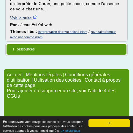
d'interpréter le Coran, une petite chose, comme l'absence
de voile chez une...
Voir la suite
Par :
JesusEstYahweh
Thèmes liés :
/
interpretation de reve selon l islam
reve faire l'amour
avec une femme islam
1 Ressources
Accueil
|
Mentions légales
|
Conditions générales
d'utilisation
|
Utilisation des cookies
|
Contact à propos
de cette page
Pour ajouter ou supprimer un site, voir l'article 4 des
CGUs
En poursuivant votre navigation sur ce site, vous acceptez
X
l'utilisation de cookies pour vous proposer des contenus et
services adaptés à vos centres d'intérêts.
En savoir plus