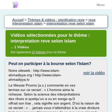
Menu
Accueil
>
Thèmes & vidéos : signification reve
>
reve
interpretation islam
>
interpretation reve selon islam
Vidéos sélectionnées pour le thème :
interpretation reve selon islam
1 Vidéos
→
Voir également
37 Articles
pour ce thème
Peut on participer à la bourse selon l'Islam?
Notre siteweb : http://www.islam-
voir la vidéo
ahmadiyya.org / http://www.islam-
ahmadiyya.tv
Le Messie Promis (a.s.) commente en ces
termes sur ce verset : « L’homme aime la
richesse. Selon la science des interprétations
des rêves si quelqu’un a vu en songe qu’il
offrait son foie , cela signifie son argent. D’où la raison de
ce verset : « …jamais vous n’atteindrez à la vraie droiture