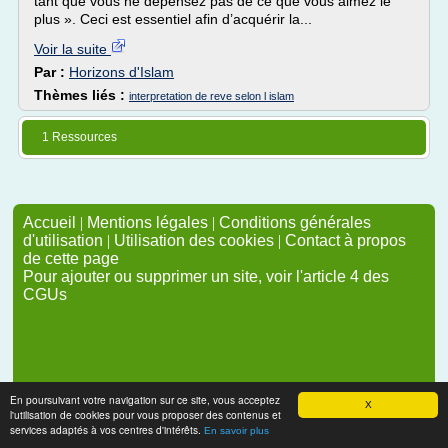
tant que vous ne dépensez pas de ce que vous aimez le
plus ». Ceci est essentiel afin d’acquérir la...
Voir la suite
Par :
Horizons d'Islam
Thèmes liés :
interpretation de reve selon l islam
1 Ressources
Accueil
|
Mentions légales
|
Conditions générales
d'utilisation
|
Utilisation des cookies
|
Contact à propos
de cette page
Pour ajouter ou supprimer un site, voir l'article 4 des
CGUs
En poursuivant votre navigation sur ce site, vous acceptez
X
l'utilisation de cookies pour vous proposer des contenus et
services adaptés à vos centres d'intérêts.
En savoir plus