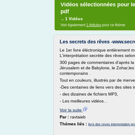
Vidéos sélectionnées pour le 
pdf
1 Vidéos
→
Voir également
1 Articles
pour ce thème
Les secrets des rêves -www.sec
Le 1er livre éléctronique entièrement 
L'interprétation secrète des rêves selon
300 pages de commentaires d'après la 
Jérusalem et de Babylone, le Zohar,le
contemporains .
Tout en couleurs, illustrés par de merv
-Des centaines de liens vers des sites i
- des dizaines de fichiers MP3,
- Les meilleures vidéos...
Voir la suite
Par :
ravtaieb
Thèmes liés :
livre des reves interpretation gra