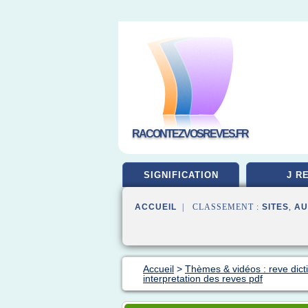
RACONTEZVOSREVES.FR
SIGNIFICATION
J R
ACCUEIL
| CLASSEMENT :
SITES
,
AU
Accueil
>
Thèmes & vidéos : reve dict
interpretation des reves pdf