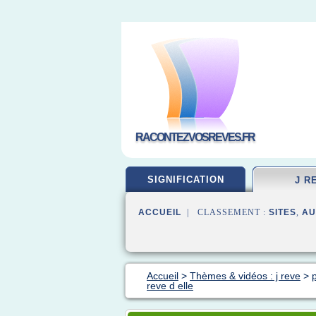
RACONTEZVOSREVES.FR
SIGNIFICATION
J R
ACCUEIL
| CLASSEMENT :
SITES
,
AU
Accueil
>
Thèmes & vidéos : j reve
>
p
reve d elle