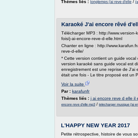
Thèmes liés :
/
longtemps j'ai reve d'elle
j'
Karaoké J'ai encore rêvé d'elle
Télécharger MP3 : http://www.version-k
fois/j-ai-encore-reve-d-elle.html
Chanter en ligne : http://www.karafun.fr/
reve-d-elle/
* Cette version contient un guide vocal
version karaoké sans guide vocal est di
enregistrement est une reprise de J'ai e
était une fois - Le titre proposé est un 
Voir la suite
Par :
karafunfr
Thèmes liés :
j ai encore reve d elle il 
/
encore reve d'elle mp3
telecharger musique j'ai e
L'HAPPY NEW YEAR 2017
Petite rétrospective, histoire de vous s