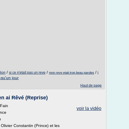
/
/
/
dion
si ce n'etait pas un reve
j
mon reve etait trop beau paroles
e qu'un jour
Haut de page
en ai Rêvé (Reprise)
Fain
voir la vidéo
ence
n
 Olivier Constantin (Prince) et les