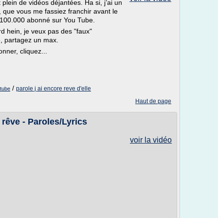
plein de vidéos déjantées. Ha si, j’ai un
, que vous me fassiez franchir avant le
 100.000 abonné sur You Tube.
 hein, je veux pas des "faux"
e, partagez un max.
er, cliquez...
/
parole j ai encore reve d'elle
utube
Haut de page
 rêve - Paroles/Lyrics
voir la vidéo