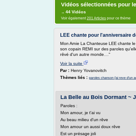
Vidéos sélectionnées pour le 
44 Vidéos
→
Voir également
201 Articles
pour ce thème
LEE chante pour l'anniversaire 
Mon Amie La Chanteuse LEE chante le 
son copain REMI sur des paroles qu'elle 
rêvé d'un autre monde...."
Voir la suite
Par :
Henry Yovanovitch
Thèmes liés :
paroles chanson j'ai reve d'un 
La Belle au Bois Dormant ~ J'
Paroles :
Mon amour, je t'ai vu
Au beau milieu d'un rêve
Mon amour un aussi doux rêve
Est un présage joli