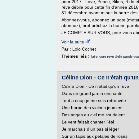
pour 2017 : Love, Peace, Bikes, Ride et 
rêve débile pour cette fin d’année 2016
31 décembre avant minuit la barre des
Abonnez-vous, abonnez un pote (motard
abonnez), bref prêchez la bonne parol
JE COMPTE SUR VOUS, pour vous abonn
Voir la suite
Par :
Lolo Cochet
Thèmes liés :
j'ai encore reve d'elle parole yo
Céline Dion - Ce n'était qu'un
Céline Dion - Ce n'était qu'un rêve :
Dans un grand jardin enchanté
Tout a coup je me suis retrouvée
Une harpe des violons jouaient
Des anges au ciel me souriaient
Le vent faisait chanter l'été
Je marchais d'un pas si léger
Sur un tapis aux pétales de roses