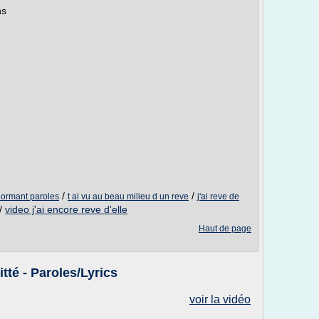
ns
/
/
 dormant paroles
t ai vu au beau milieu d un reve
j'ai reve de
/
video j'ai encore reve d'elle
Haut de page
tté - Paroles/Lyrics
voir la vidéo