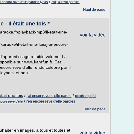
/
ai encore reve d'elle paroles lyrics
oui j ai reve paroles
Haut de page
 - Il était une fois *
araoke.fr/playback-mp3/il-etait-une-
voir la vidéo
karaoke/il-etait-une-fois/j-ai-encore-
 d'apprentissage à faible volume. La
sponible sur www.karafun.fr. Cet
ncore rêvé d'elle rendu célèbre par Il
Playback et non...
etait une fois
/
/
j'ai encor rever d'elle parole
telecharger j'ai
/
j'en encore reve d'elle paroles
ncore reve d'elle
Haut de page
ouhaiter en images, à tous et toutes et
voir la vidéo