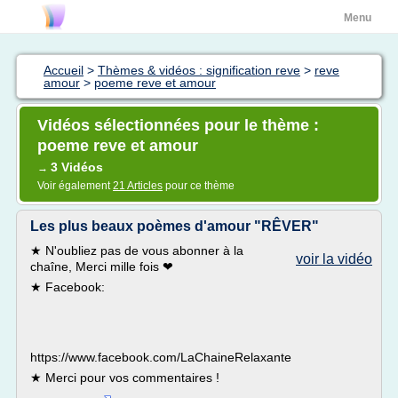
Menu
Accueil
>
Thèmes & vidéos : signification reve
>
reve
amour
>
poeme reve et amour
Vidéos sélectionnées pour le thème :
poeme reve et amour
3 Vidéos
→
Voir également
21 Articles
pour ce thème
Les plus beaux poèmes d'amour "RÊVER"
★ N'oubliez pas de vous abonner à la
voir la vidéo
chaîne, Merci mille fois ❤
★ Facebook:
https://www.facebook.com/LaChaineRelaxante
★ Merci pour vos commentaires !