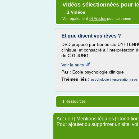
Vidéos sélectionnées pour le
1 Vidéos
→
Voir également
44 Articles
pour ce thème
Et que disent vos rêves ?
DVD proposé par Bénédicte UYTTENHOVE
clinique, et consacré à l'interprétation
de C.G.JUNG
Voir la suite
Par :
Ecole psychologie clinique
Thèmes liés :
psychologie interpretation reve
1 Ressources
Accueil
|
Mentions légales
|
Conditions
Pour ajouter ou supprimer un site, voi