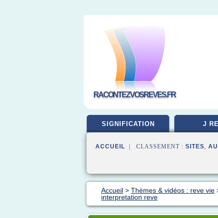
RACONTEZVOSREVES.FR
SIGNIFICATION
J R
ACCUEIL
| CLASSEMENT :
SITES
,
AU
Accueil
>
Thèmes & vidéos : reve vie
interpretation reve