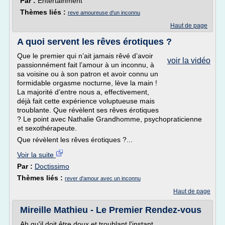
Par :
Entertainment
Thèmes liés :
reve amoureuse d'un inconnu
Haut de page
A quoi servent les rêves érotiques ?
Que le premier qui n’ait jamais rêvé d’avoir
voir la vidéo
passionnément fait l’amour à un inconnu, à
sa voisine ou à son patron et avoir connu un
formidable orgasme nocturne, lève la main !
La majorité d’entre nous a, effectivement,
déjà fait cette expérience voluptueuse mais
troublante. Que révèlent ses rêves érotiques
? Le point avec Nathalie Grandhomme, psychopraticienne
et sexothérapeute.
Que révèlent les rêves érotiques ?...
Voir la suite
Par :
Doctissimo
Thèmes liés :
rever d'amour avec un inconnu
Haut de page
Mireille Mathieu - Le Premier Rendez-vous
Ah qu'il doit être doux et troublant l'instant