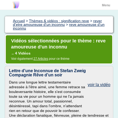
Menu
Accueil
>
Thèmes & vidéos : signification reve
>
rever
d'etre amoureuse d'un inconnu
>
reve amoureuse d'un
inconnu
Vidéos sélectionnées pour le thème : reve
amoureuse d'un inconnu
4 Vidéos
→
Voir également
27 Articles
pour ce thème
Lettre d'une Inconnue de Stefan Zweig
Compagnie Rêve d'un soir
Dans une longue lettre testamentaire
voir la vidéo
adressée à l'être aimé, une femme retrace sa
bouleversante histoire, elle s'est consumée
toute sa vie pour un homme qui ne l'a jamais
reconnue. Un amour total, passionnel,
désintéressé, tapi dans l'ombre, n'attendant
rien en retour que de pouvoir le confesser.
Une déclaration fanatique, fiévreuse, pleine de tendresse et