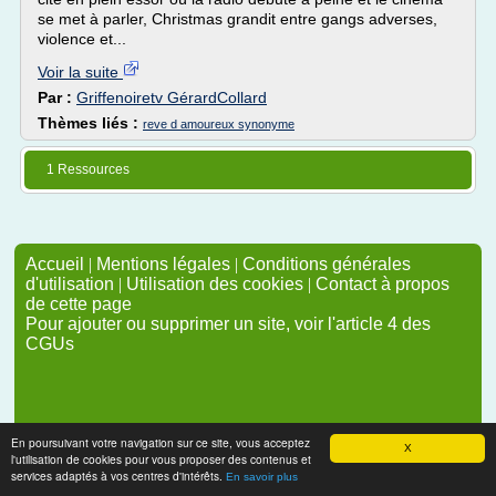
se met à parler, Christmas grandit entre gangs adverses,
violence et...
Voir la suite
Par :
Griffenoiretv GérardCollard
Thèmes liés :
reve d amoureux synonyme
1 Ressources
Accueil
|
Mentions légales
|
Conditions générales
d'utilisation
|
Utilisation des cookies
|
Contact à propos
de cette page
Pour ajouter ou supprimer un site, voir l'article 4 des
CGUs
En poursuivant votre navigation sur ce site, vous acceptez
X
l'utilisation de cookies pour vous proposer des contenus et
services adaptés à vos centres d'intérêts.
En savoir plus