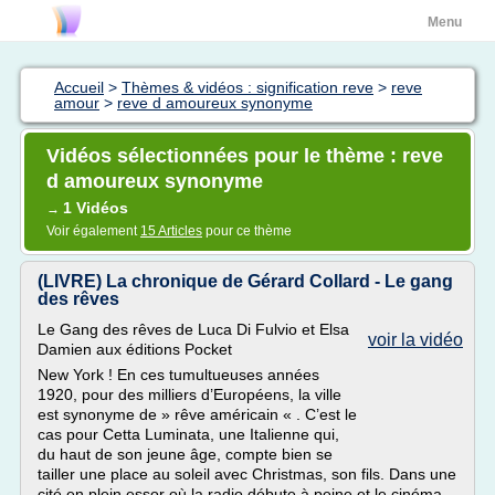
Menu
Accueil
>
Thèmes & vidéos : signification reve
>
reve
amour
>
reve d amoureux synonyme
Vidéos sélectionnées pour le thème : reve
d amoureux synonyme
1 Vidéos
→
Voir également
15 Articles
pour ce thème
(LIVRE) La chronique de Gérard Collard - Le gang
des rêves
Le Gang des rêves de Luca Di Fulvio et Elsa
voir la vidéo
Damien aux éditions Pocket
New York ! En ces tumultueuses années
1920, pour des milliers d’Européens, la ville
est synonyme de » rêve américain « . C’est le
cas pour Cetta Luminata, une Italienne qui,
du haut de son jeune âge, compte bien se
tailler une place au soleil avec Christmas, son fils. Dans une
cité en plein essor où la radio débute à peine et le cinéma