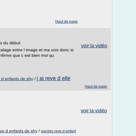
Haut de page
ls du début
voir la vidéo
écalage entre l image et ma voix donc si
nfirme que c est bien moi qu
j ai reve d elle
 d enfants de shy
/
Haut de page
voir la vidéo
ve d enfants de shy
/
paroles reve d enfant