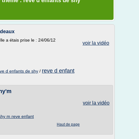
 thème : reve d enfants de shy
rdeaux
e a étais prise le : 24/06/12
voir la vidéo
reve d enfant
ve d enfants de shy
/
shy'm
voir la vidéo
shy m reve enfant
Haut de page