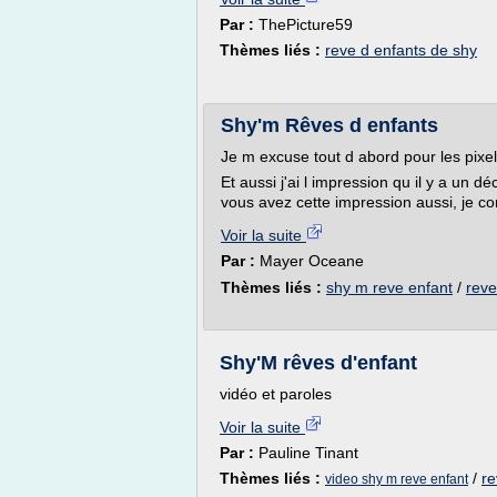
Par :
ThePicture59
Thèmes liés :
reve d enfants de shy
Shy'm Rêves d enfants
Je m excuse tout d abord pour les pixe
Et aussi j'ai l impression qu il y a un d
vous avez cette impression aussi, je co
Voir la suite
Par :
Mayer Oceane
Thèmes liés :
shy m reve enfant
/
reve
Shy'M rêves d'enfant
vidéo et paroles
Voir la suite
Par :
Pauline Tinant
Thèmes liés :
/
re
video shy m reve enfant