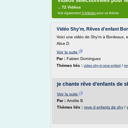
Vidéos sélectionnées pour le
72 Vidéos
→
Voir également
3 Articles
pour ce thème
Vidéo Shy'm, Rêves d'enfant Bo
Voici une vidéo de Shy'm à Bordeaux, ell
Alice.D
Voir la suite
Par :
Fabien Dominguez
Thèmes liés :
/
re
video shy m reve enfant
je chante rêve d'enfants de 
Voir la suite
Par :
Amélie B
Thèmes liés :
reve d enfants de shy
/