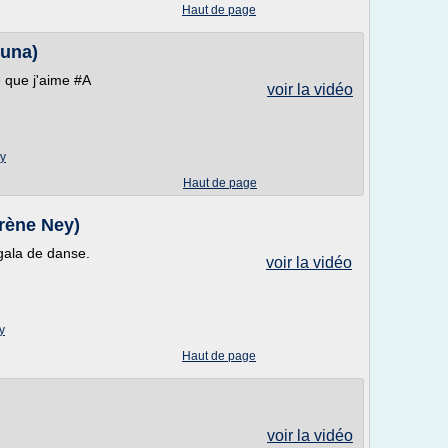
Haut de page
Luna)
 que j'aime #A
voir la vidéo
hy
Haut de page
rène Ney)
gala de danse.
voir la vidéo
y
Haut de page
voir la vidéo