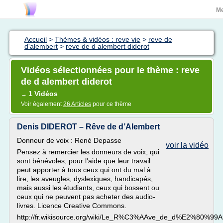
M
Accueil
>
Thèmes & vidéos : reve vie
>
reve de
d'alembert
>
reve de d alembert diderot
Vidéos sélectionnées pour le thème : reve
de d alembert diderot
1 Vidéos
→
Voir également
26 Articles
pour ce thème
Denis DIDEROT – Rêve de d’Alembert
Donneur de voix : René Depasse
voir la vidéo
Pensez à remercier les donneurs de voix, qui
sont bénévoles, pour l'aide que leur travail
peut apporter à tous ceux qui ont du mal à
lire, les aveugles, dyslexiques, handicapés,
mais aussi les étudiants, ceux qui bossent ou
ceux qui ne peuvent pas acheter des audio-
livres. Licence Creative Commons.
http://fr.wikisource.org/wiki/Le_R%C3%AAve_de_d%E2%80%99A