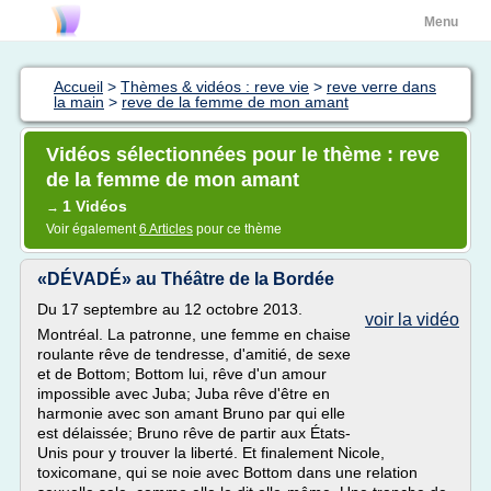
Menu
Accueil
>
Thèmes & vidéos : reve vie
>
reve verre dans
la main
>
reve de la femme de mon amant
Vidéos sélectionnées pour le thème : reve
de la femme de mon amant
1 Vidéos
→
Voir également
6 Articles
pour ce thème
«DÉVADÉ» au Théâtre de la Bordée
Du 17 septembre au 12 octobre 2013.
voir la vidéo
Montréal. La patronne, une femme en chaise
roulante rêve de tendresse, d'amitié, de sexe
et de Bottom; Bottom lui, rêve d'un amour
impossible avec Juba; Juba rêve d'être en
harmonie avec son amant Bruno par qui elle
est délaissée; Bruno rêve de partir aux États-
Unis pour y trouver la liberté. Et finalement Nicole,
toxicomane, qui se noie avec Bottom dans une relation