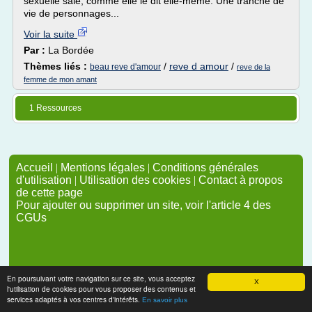
sexuelle sale, comme elle le dit elle-même. Une tranche de
vie de personnages...
Voir la suite
Par :
La Bordée
Thèmes liés :
/
reve d amour
/
beau reve d'amour
reve de la
femme de mon amant
1 Ressources
Accueil
|
Mentions légales
|
Conditions générales
d'utilisation
|
Utilisation des cookies
|
Contact à propos
de cette page
Pour ajouter ou supprimer un site, voir l'article 4 des
CGUs
En poursuivant votre navigation sur ce site, vous acceptez
X
l'utilisation de cookies pour vous proposer des contenus et
services adaptés à vos centres d'intérêts.
En savoir plus