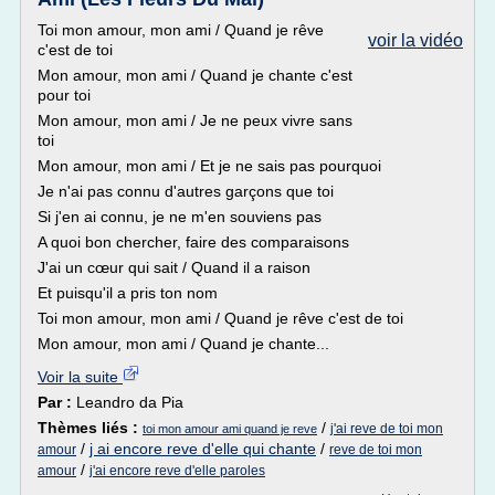
Toi mon amour, mon ami / Quand je rêve
voir la vidéo
c'est de toi
Mon amour, mon ami / Quand je chante c'est
pour toi
Mon amour, mon ami / Je ne peux vivre sans
toi
Mon amour, mon ami / Et je ne sais pas pourquoi
Je n'ai pas connu d'autres garçons que toi
Si j'en ai connu, je ne m'en souviens pas
A quoi bon chercher, faire des comparaisons
J'ai un cœur qui sait / Quand il a raison
Et puisqu'il a pris ton nom
Toi mon amour, mon ami / Quand je rêve c'est de toi
Mon amour, mon ami / Quand je chante...
Voir la suite
Par :
Leandro da Pia
Thèmes liés :
/
j'ai reve de toi mon
toi mon amour ami quand je reve
/
j ai encore reve d'elle qui chante
/
amour
reve de toi mon
/
amour
j'ai encore reve d'elle paroles