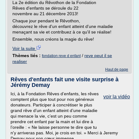
La 2e édition du Rêvothon de la Fondation
Rêves d'enfants se déroule du 22
novembre au 21 décembre 2013!
Chaque jour pendant le Rêvothon,
découvrez le rêve d'un enfant atteint d'une maladie
menaçant sa vie et contribuez à ce qu'il se réalise!
Ensemble, nous créons la magie du rêve!
Voir la suite
Thèmes liés :
/
reve peut il se
fondation reve d enfant
realiser
Haut de page
Rêves d'enfants fait une visite surprise à
Jérémy Demay
Ici, à la Fondation Rêves d’enfants, les rêves
voir la vidéo
comptent plus que tout pour nos généreux
donateurs. Participer à concrétiser le plus
grand rêve d’un enfant atteint d’une maladie
qui menace la vie, c’est un peu comme
prendre cet enfant par la main et lui dire à
l’oreille : « Ne laisse personne te dire que tu
n'y arriveras pas. Moi, je crois en toi. » Merci à Jeremy
Demay pour son cœur immense.