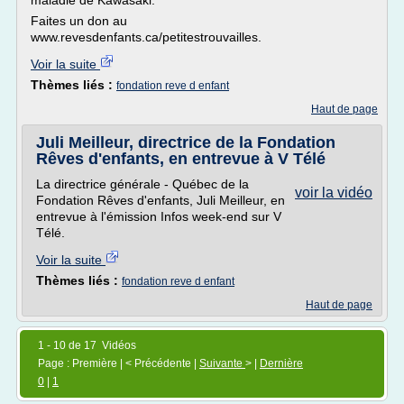
maladie de Kawasaki.
Faites un don au
www.revesdenfants.ca/petitestrouvailles.
Voir la suite
Thèmes liés :
fondation reve d enfant
Haut de page
Juli Meilleur, directrice de la Fondation
Rêves d'enfants, en entrevue à V Télé
La directrice générale - Québec de la
voir la vidéo
Fondation Rêves d'enfants, Juli Meilleur, en
entrevue à l'émission Infos week-end sur V
Télé.
Voir la suite
Thèmes liés :
fondation reve d enfant
Haut de page
1 - 10 de 17 Vidéos
Page : Première | < Précédente |
Suivante
> |
Dernière
0
|
1