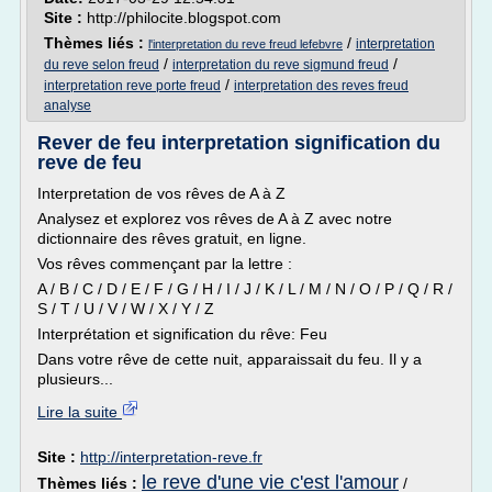
Site :
http://philocite.blogspot.com
Thèmes liés :
/
interpretation
l'interpretation du reve freud lefebvre
/
/
du reve selon freud
interpretation du reve sigmund freud
/
interpretation reve porte freud
interpretation des reves freud
analyse
Rever de feu interpretation signification du
reve de feu
Interpretation de vos rêves de A à Z
Analysez et explorez vos rêves de A à Z avec notre
dictionnaire des rêves gratuit, en ligne.
Vos rêves commençant par la lettre :
A / B / C / D / E / F / G / H / I / J / K / L / M / N / O / P / Q / R /
S / T / U / V / W / X / Y / Z
Interprétation et signification du rêve: Feu
Dans votre rêve de cette nuit, apparaissait du feu. Il y a
plusieurs...
Lire la suite
Site :
http://interpretation-reve.fr
le reve d'une vie c'est l'amour
Thèmes liés :
/