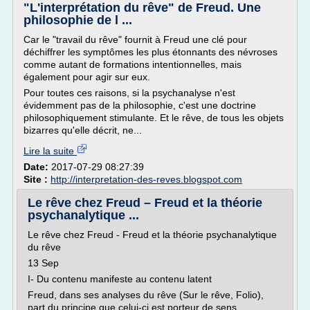
"L'interprétation du rêve" de Freud. Une
philosophie de l ...
Car le "travail du rêve" fournit à Freud une clé pour
déchiffrer les symptômes les plus étonnants des névroses
comme autant de formations intentionnelles, mais
également pour agir sur eux.
Pour toutes ces raisons, si la psychanalyse n'est
évidemment pas de la philosophie, c'est une doctrine
philosophiquement stimulante. Et le rêve, de tous les objets
bizarres qu'elle décrit, ne...
Lire la suite
Date:
2017-07-29 08:27:39
Site :
http://interpretation-des-reves.blogspot.com
Le rêve chez Freud – Freud et la théorie
psychanalytique ...
Le rêve chez Freud - Freud et la théorie psychanalytique
du rêve
13 Sep
I- Du contenu manifeste au contenu latent
Freud, dans ses analyses du rêve (Sur le rêve, Folio),
part du principe que celui-ci est porteur de sens,