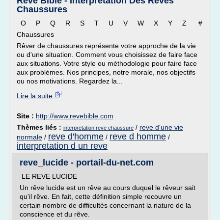
Reve Bible - Interpretation Des Reves
Chaussures
O P Q R S T U V W X Y Z #
Chaussures
Rêver de chaussures représente votre approche de la vie
ou d'une situation. Comment vous choisissez de faire face
aux situations. Votre style ou méthodologie pour faire face
aux problèmes. Nos principes, notre morale, nos objectifs
ou nos motivations. Regardez la...
Lire la suite
Site :
http://www.revebible.com
Thèmes liés :
/
reve d'une vie
interpretation reve chaussure
reve d'homme
reve d homme
normale
/
/
/
interpretation d un reve
reve_lucide - portail-du-net.com
LE REVE LUCIDE
Un rêve lucide est un rêve au cours duquel le rêveur sait
qu'il rêve. En fait, cette définition simple recouvre un
certain nombre de difficultés concernant la nature de la
conscience et du rêve.