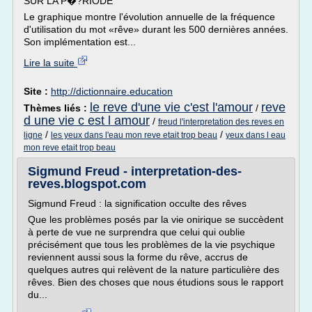
SUR LA P�?RIODE
Le graphique montre l'évolution annuelle de la fréquence
d'utilisation du mot «rêve» durant les 500 dernières années.
Son implémentation est...
Lire la suite
Site :
http://dictionnaire.education
le reve d'une vie c'est l'amour
reve
Thèmes liés :
/
d une vie c est l amour
/
freud l'interpretation des reves en
/
/
ligne
les yeux dans l'eau mon reve etait trop beau
yeux dans l eau
mon reve etait trop beau
Sigmund Freud - interpretation-des-
reves.blogspot.com
Sigmund Freud : la signification occulte des rêves
Que les problèmes posés par la vie onirique se succèdent
à perte de vue ne surprendra que celui qui oublie
précisément que tous les problèmes de la vie psychique
reviennent aussi sous la forme du rêve, accrus de
quelques autres qui relèvent de la nature particulière des
rêves. Bien des choses que nous étudions sous le rapport
du...