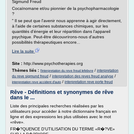
Sigmund Freud
Cocaïnomane et/ou pionnier de la psychopharmacologie
?
" Il se peut que l'avenir nous apprenne à agir directement,
à l'aide de certaines substances chimiques, sur les
quantités d'énergie et leur répartition dans l'appareil
psychique. Peut-être découvrirons-nous d'autres
possibilités thérapeutiques encore...
Lire la suite
Site :
http://www.psychotherapies.org
Thèmes liés :
/
interpretation
l'interpretation du reve freud lefebvre
/
/
du reve sigmund freud
interpretation des reves freud analyse
/
interpretation reve porte freud
interpretation reve accident d'auto
Rêve - Définitions et synonymes de rêve
dans le ...
Liste des principales recherches réalisées par les
utilisateurs pour accéder à notre dictionnaire français en
ligne et des expressions les plus utilisées avec le mot
«rêve».
FR�?QUENCE D'UTILISATION DU TERME «R�?VE»