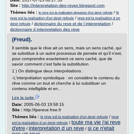
Date:
2017-07-29 08:27:39
Site :
http://interpretation-des-reves.blogspot.com
Thèmes liés :
/
le
le reve est la realisation deguisee d'un desir refoule
/
reve est la realisation d'un desir refoule
reve est la realisation d un
/
dictionnaire du reve et de l interpretation
/
desir refoule
dictionnaire d interpretation des reve
(Freud).
Il semble que le rêve ait un sens, mais un sens caché, qui
se substitue à un autre processus de pensée et qu'il n'est,
pour comprendre exactement ce sens caché, que de
savoir comment c'est faite la substitution.
1 ) On distingue deux interprétations :
-L'interprétation symbolique : on considère le contenu du
rêve comme un tout et cherche à lui substituer un
contenu intelligible et en...
Lire la suite
Date:
2005-06-03 19:58:15
Site :
http://tpereve.free.fr
Thèmes liés :
/
le reve est la realisation d'un desir refoule
reve
toute ma vie j'ai reve
/
est la realisation d un desir refoule
d'etre
interpretation d un reve
si ce n'etait
/
/