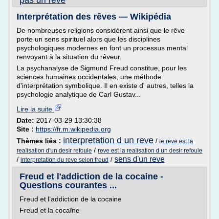
pas un reve
Interprétation des rêves — Wikipédia
De nombreuses religions considèrent ainsi que le rêve
porte un sens spirituel alors que les disciplines
psychologiques modernes en font un processus mental
renvoyant à la situation du rêveur.
La psychanalyse de Sigmund Freud constitue, pour les
sciences humaines occidentales, une méthode
d'interprétation symbolique. Il en existe d' autres, telles la
psychologie analytique de Carl Gustav...
Lire la suite
Date:
2017-03-29 13:30:38
Site :
https://fr.m.wikipedia.org
interpretation d un reve
Thèmes liés :
/
le reve est la
/
realisation d'un desir refoule
reve est la realisation d un desir refoule
sens d'un reve
/
/
interpretation du reve selon freud
Freud et l'addiction de la cocaine -
Questions courantes ...
Freud et l'addiction de la cocaine
Freud et la cocaïne