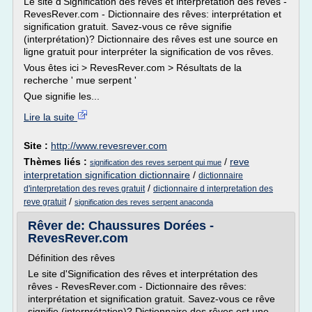
Le site d'Signification des rêves et interprétation des rêves -
RevesRever.com - Dictionnaire des rêves: interprétation et
signification gratuit. Savez-vous ce rêve signifie
(interprétation)? Dictionnaire des rêves est une source en
ligne gratuit pour interpréter la signification de vos rêves.
Vous êtes ici > RevesRever.com > Résultats de la
recherche ' mue serpent '
Que signifie les...
Lire la suite
Site :
http://www.revesrever.com
Thèmes liés :
/
reve
signification des reves serpent qui mue
interpretation signification dictionnaire
/
dictionnaire
/
d'interpretation des reves gratuit
dictionnaire d interpretation des
/
reve gratuit
signification des reves serpent anaconda
Rêver de: Chaussures Dorées -
RevesRever.com
Définition des rêves
Le site d'Signification des rêves et interprétation des
rêves - RevesRever.com - Dictionnaire des rêves:
interprétation et signification gratuit. Savez-vous ce rêve
signifie (interprétation)? Dictionnaire des rêves est une