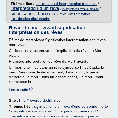
Thèmes liés :
dictionnaire d interpretation des reve
/
interpretation d un reve
/
/
interpretation reve explosion
signification d un reve
/
reve interpretation
signification dictionnaire
Rêver de mort-vivant signification
interprétation des rêves
Rêver de mort-vivant Signification interprétation des rêves
mort-vivant
Ci-dessous, vous trouverez l'explication du rêve de Mort-
vivant.
Première interprétation du rêve de Mort-vivant :
Un mort-vivant vu dans un rêve symbolise l'inquiétude, la
peur, l'angoisse, le détachement, l'aliénation, la perte
d'énergie, la mort. Dans un aspect positif, un mort-vivant
représente la...
Lire la suite
Site :
http://reverde.dedikmi.com
Thèmes liés :
signification d'un reve d'une personne morte
/
/
interpretation reve mort
/
interpretation reve mort vivant
/
interpretation reve mort proche
signification reve mort proche