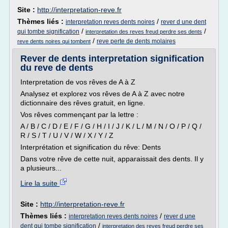
Site :
http://interpretation-reve.fr
Thèmes liés :
/
interpretation reves dents noires
rever d une dent
/
/
qui tombe signification
interpretation des reves freud perdre ses dents
/
reve perte de dents molaires
reve dents noires qui tombent
Rever de dents interpretation signification
du reve de dents
Interpretation de vos rêves de A à Z
Analysez et explorez vos rêves de A à Z avec notre
dictionnaire des rêves gratuit, en ligne.
Vos rêves commençant par la lettre :
A / B / C / D / E / F / G / H / I / J / K / L / M / N / O / P / Q /
R / S / T / U / V / W / X / Y / Z
Interprétation et signification du rêve: Dents
Dans votre rêve de cette nuit, apparaissait des dents. Il y
a plusieurs...
Lire la suite
Site :
http://interpretation-reve.fr
Thèmes liés :
/
interpretation reves dents noires
rever d une
/
dent qui tombe signification
interpretation des reves freud perdre ses