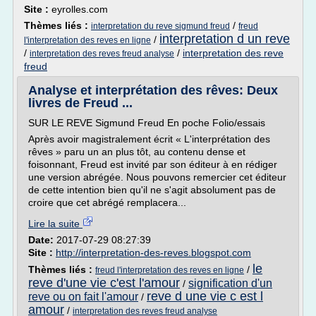
Site :
eyrolles.com
Thèmes liés :
/
interpretation du reve sigmund freud
freud
interpretation d un reve
/
l'interpretation des reves en ligne
/
/
interpretation des reve
interpretation des reves freud analyse
freud
Analyse et interprétation des rêves: Deux
livres de Freud ...
SUR LE REVE Sigmund Freud En poche Folio/essais
Après avoir magistralement écrit « L'interprétation des
rêves » paru un an plus tôt, au contenu dense et
foisonnant, Freud est invité par son éditeur à en rédiger
une version abrégée. Nous pouvons remercier cet éditeur
de cette intention bien qu'il ne s'agit absolument pas de
croire que cet abrégé remplacera...
Lire la suite
Date:
2017-07-29 08:27:39
Site :
http://interpretation-des-reves.blogspot.com
le
Thèmes liés :
/
freud l'interpretation des reves en ligne
reve d'une vie c'est l'amour
signification d'un
/
reve d une vie c est l
reve ou on fait l'amour
/
amour
/
interpretation des reves freud analyse