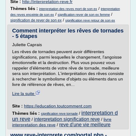
Site :
http://interpretation-reve.fr
Thèmes liés :
/
interpretation des reves mort de son ex
interpretation
/
/
des reves enceinte de son ex
signification rever de son ex femme
/
signification de rever de son ex
signification reve retour de son ex
Comment interpréter les rêves de tornades
- 5 étapes
Juliette Caprais
Les rêves de tornades peuvent avoir différentes
significations, parmi lesquelles le changement, l'angoisse
émotionnelle et la destruction. Plus vous pouvez vous
rappeler d'éléments de votre rêve de tornade, meilleure
sera son interprétation. L'interprétation des rêves consiste
à rechercher le symbolisme d'objets ou éléments dans un
livre de référence de rêves, en...
Lire la suite
Site :
https://education.toutcomment.com
interpretation d
Thèmes liés :
/
signification reve tornade
un reve
interpretation signification reve
/
/
livre
reve d'une vie meilleure
interpretation des reve
/
www.reve-interprete.com/portal.php -