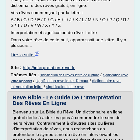
dictionnaire des rêves gratuit, en ligne.
Vos rêves commençant par la lettre :
A / B / C / D / E / F / G / H / I / J / K / L / M / N / O / P / Q / R /
S / T / U / V / W / X / Y / Z
Interprétation et signification du rêve: Lettre
Dans votre rêve de cette nuit, apparaissait une lettre. Il y a
plusieurs...
Lire la suite
Site :
http://interpretation-reve.fr
Thèmes liés :
/
signification des reves lettre de rupture
signification reve
/
/
signification reve lettre d'amour
dictionnaire reve
lettre alphabet
/
interpretation lettre
signification lettre reve
Reve Rible - Le Guide De L'Interprétation
Des Rêves En Ligne
Bienvenu sur La Bible du Rêve. Un dictionnaire en ligne
gratuit dédié à aider les gens à comprendre le sens de
leurs rêves. Contrairement à d’autres sites ou livres
d’interprétation de rêves, nous recherchons en
profondeur le symbolisme du rêve en interviewant les