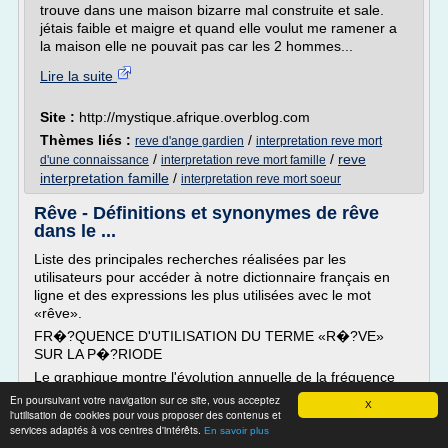
trouve dans une maison bizarre mal construite et sale.
jétais faible et maigre et quand elle voulut me ramener a
la maison elle ne pouvait pas car les 2 hommes...
Lire la suite
Site :
http://mystique.afrique.overblog.com
Thèmes liés :
/
reve d'ange gardien
interpretation reve mort
/
/
reve
d'une connaissance
interpretation reve mort famille
interpretation famille
/
interpretation reve mort soeur
Rêve - Définitions et synonymes de rêve
dans le ...
Liste des principales recherches réalisées par les
utilisateurs pour accéder à notre dictionnaire français en
ligne et des expressions les plus utilisées avec le mot
«rêve».
FR�?QUENCE D'UTILISATION DU TERME «R�?VE»
SUR LA P�?RIODE
Le graphique montre l'évolution annuelle de la fréquence
d'utilisation du mot «rêve» durant les 500 dernières années.
En poursuivant votre navigation sur ce site, vous acceptez
X
Son implémentation est...
l'utilisation de cookies pour vous proposer des contenus et
services adaptés à vos centres d'intérêts.
En savoir plus
Lire la suite