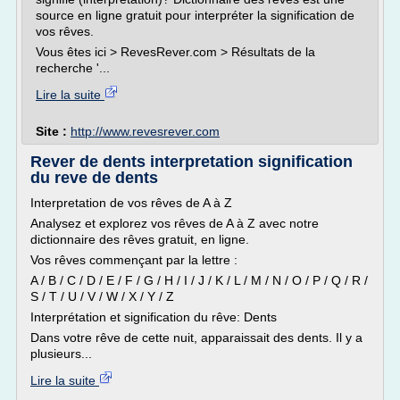
source en ligne gratuit pour interpréter la signification de
vos rêves.
Vous êtes ici > RevesRever.com > Résultats de la
recherche '...
Lire la suite
Site :
http://www.revesrever.com
Rever de dents interpretation signification
du reve de dents
Interpretation de vos rêves de A à Z
Analysez et explorez vos rêves de A à Z avec notre
dictionnaire des rêves gratuit, en ligne.
Vos rêves commençant par la lettre :
A / B / C / D / E / F / G / H / I / J / K / L / M / N / O / P / Q / R /
S / T / U / V / W / X / Y / Z
Interprétation et signification du rêve: Dents
Dans votre rêve de cette nuit, apparaissait des dents. Il y a
plusieurs...
Lire la suite