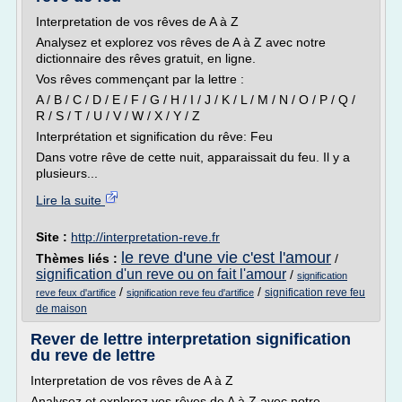
Interpretation de vos rêves de A à Z
Analysez et explorez vos rêves de A à Z avec notre
dictionnaire des rêves gratuit, en ligne.
Vos rêves commençant par la lettre :
A / B / C / D / E / F / G / H / I / J / K / L / M / N / O / P / Q /
R / S / T / U / V / W / X / Y / Z
Interprétation et signification du rêve: Feu
Dans votre rêve de cette nuit, apparaissait du feu. Il y a
plusieurs...
Lire la suite
Site :
http://interpretation-reve.fr
le reve d'une vie c'est l'amour
Thèmes liés :
/
signification d'un reve ou on fait l'amour
/
signification
/
/
signification reve feu
reve feux d'artifice
signification reve feu d'artifice
de maison
Rever de lettre interpretation signification
du reve de lettre
Interpretation de vos rêves de A à Z
Analysez et explorez vos rêves de A à Z avec notre