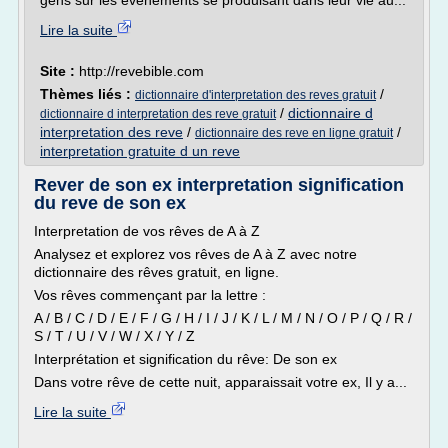
gens sur les évènements se produisant dans leur vie au...
Lire la suite
Site :
http://revebible.com
Thèmes liés :
/
dictionnaire d'interpretation des reves gratuit
/
dictionnaire d
dictionnaire d interpretation des reve gratuit
interpretation des reve
/
/
dictionnaire des reve en ligne gratuit
interpretation gratuite d un reve
Rever de son ex interpretation signification
du reve de son ex
Interpretation de vos rêves de A à Z
Analysez et explorez vos rêves de A à Z avec notre
dictionnaire des rêves gratuit, en ligne.
Vos rêves commençant par la lettre :
A / B / C / D / E / F / G / H / I / J / K / L / M / N / O / P / Q / R /
S / T / U / V / W / X / Y / Z
Interprétation et signification du rêve: De son ex
Dans votre rêve de cette nuit, apparaissait votre ex, Il y a...
Lire la suite