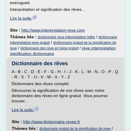
everugueti
Interprétation et signification des rêves...
Lire la suite
Site :
http://www.interpretation-reve.com
Thèmes liés :
/
dictionnaire reve interpretation lettre
dictionnaire
/
interpretation reve gratuit
dictionnaire gratuit de la signification de
/
/
reve interpretation
reve
dictionnaire des reve en ligne gratuit
signification dictionnaire
Dictionnaire des rêves
A - B - C - D - E - F - G - H - I - J - K - L - M - N - O - P - Q
- R - S - T - U - V - W - X - Y - Z
Dictionnaire des rêves complet
Découvrez la signification de vos rêves avec notre
dictionnaire des rêves en ligne gratuit. Vous pourrez
trouver...
Lire la suite
Site :
http://www.dictionnaire-reves.fr
Thèmes liés :
/
dictionnaire gratuit de la signification de reve