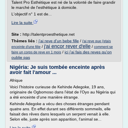
Talent Pro Esthétique est né de la volonté de faire grandir
le marché de l'esthétique à domicile.
L'objectif n° 1 est de...
Lire la suite
Site :
http://talentproesthetique.net
Thèmes liés :
j'ai reve d'un bebe fille
/
j'ai reve que j'etais
j'ai encor rever d'elle
/
/
enceinte d'une fille
comment se
/
ici j'ai fais des reves qu'on
faire un corps de reve en 1 mois
oublie pas
Nigéria: Je suis tombée enceinte après
avoir fait l'amour ...
Afrique
Voici l'histoire curieuse de Kehinde Adegoke, 19 ans,
originaire de Ogbomoso dans l'état de l'Oyo au Nigéria qui
a été enceinte d'une manière étrange.
Kehinde Adegoke a vécu des choses étranges pendant
quatre ans. En effet durant ses différents sommeils, elle
faisait des rêves dans lesquels un serpent venait à elle.
Selon elle, juste après son apparition, l'animal se...
Lire la suite