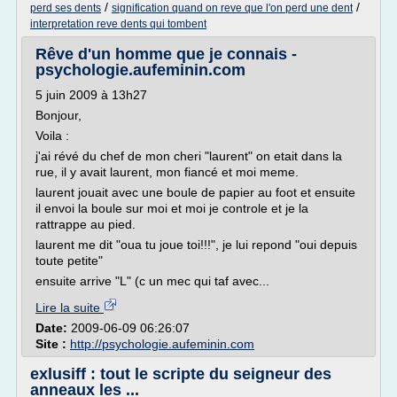
/
/
perd ses dents
signification quand on reve que l'on perd une dent
interpretation reve dents qui tombent
Rêve d'un homme que je connais -
psychologie.aufeminin.com
5 juin 2009 à 13h27
Bonjour,
Voila :
j'ai révé du chef de mon cheri "laurent" on etait dans la
rue, il y avait laurent, mon fiancé et moi meme.
laurent jouait avec une boule de papier au foot et ensuite
il envoi la boule sur moi et moi je controle et je la
rattrappe au pied.
laurent me dit "oua tu joue toi!!!", je lui repond "oui depuis
toute petite"
ensuite arrive "L" (c un mec qui taf avec...
Lire la suite
Date:
2009-06-09 06:26:07
Site :
http://psychologie.aufeminin.com
exlusiff : tout le scripte du seigneur des
anneaux les ...