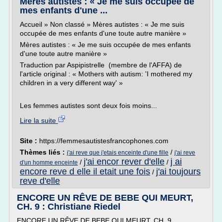
Mères autistes : « Je me suis occupée de
mes enfants d'une ...
Accueil » Non classé » Mères autistes : « Je me suis
occupée de mes enfants d'une toute autre manière »
Mères autistes : « Je me suis occupée de mes enfants
d'une toute autre manière »
Traduction par Aspipistrelle (membre de l'AFFA) de
l'article original : « Mothers with autism: 'I mothered my
children in a very different way' »
Les femmes autistes sont deux fois moins...
Lire la suite
Site :
https://femmesautistesfrancophones.com
Thèmes liés :
/
j'ai reve que j'etais enceinte d'une fille
j'ai reve
j'ai encor rever d'elle
j ai
/
/
d'un homme enceinte
encore reve d elle il etait une fois
j'ai toujours
/
reve d'elle
ENCORE UN RÊVE DE BEBE QUI MEURT,
CH. 9 : Christiane Riedel
ENCORE UN RÊVE DE BEBE QUI MEURT, CH. 9