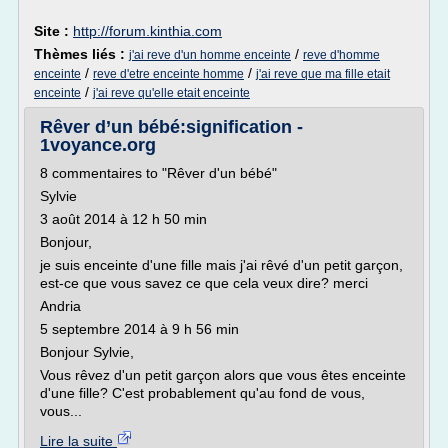
Site :
http://forum.kinthia.com
Thèmes liés :
/
j'ai reve d'un homme enceinte
reve d'homme
/
/
enceinte
reve d'etre enceinte homme
j'ai reve que ma fille etait
/
enceinte
j'ai reve qu'elle etait enceinte
Rêver d’un bébé:signification -
1voyance.org
8 commentaires to "Rêver d'un bébé"
Sylvie
3 août 2014 à 12 h 50 min
Bonjour,
je suis enceinte d'une fille mais j'ai rêvé d'un petit garçon,
est-ce que vous savez ce que cela veux dire? merci
Andria
5 septembre 2014 à 9 h 56 min
Bonjour Sylvie,
Vous rêvez d'un petit garçon alors que vous êtes enceinte
d'une fille? C'est probablement qu'au fond de vous,
vous...
Lire la suite