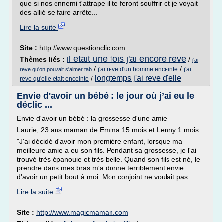
que si nos ennemi t'attrape il te feront souffrir et je voyait
des allié se faire arrête...
Lire la suite
Site :
http://www.questionclic.com
il etait une fois j'ai encore reve
Thèmes liés :
/
j'ai
/
/
j'ai reve d'un homme enceinte
j'ai
reve qu'on pouvait s'aimer tab
longtemps j'ai reve d'elle
/
reve qu'elle etait enceinte
Envie d'avoir un bébé : le jour où j’ai eu le
déclic ...
Envie d'avoir un bébé : la grossesse d'une amie
Laurie, 23 ans maman de Emma 15 mois et Lenny 1 mois
"J'ai décidé d'avoir mon première enfant, lorsque ma
meilleure amie a eu son fils. Pendant sa grossesse, je l'ai
trouvé très épanouie et très belle. Quand son fils est né, le
prendre dans mes bras m'a donné terriblement envie
d'avoir un petit bout à moi. Mon conjoint ne voulait pas...
Lire la suite
Site :
http://www.magicmaman.com