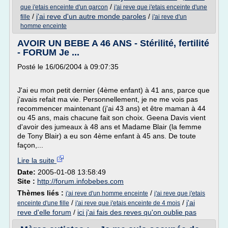
/
que j'etais enceinte d'un garcon
j'ai reve que j'etais enceinte d'une
/
j'ai reve d'un autre monde paroles
/
fille
j'ai reve d'un
homme enceinte
AVOIR UN BEBE A 46 ANS - Stérilité, fertilité
- FORUM Je ...
Posté le 16/06/2004 à 09:07:35
J'ai eu mon petit dernier (4ème enfant) à 41 ans, parce que
j'avais refait ma vie. Personnellement, je ne me vois pas
recommencer maintenant (j'ai 43 ans) et être maman à 44
ou 45 ans, mais chacune fait son choix. Geena Davis vient
d'avoir des jumeaux à 48 ans et Madame Blair (la femme
de Tony Blair) a eu son 4ème enfant à 45 ans. De toute
façon,...
Lire la suite
Date:
2005-01-08 13:58:49
Site :
http://forum.infobebes.com
Thèmes liés :
/
j'ai reve d'un homme enceinte
j'ai reve que j'etais
/
/
j'ai
enceinte d'une fille
j'ai reve que j'etais enceinte de 4 mois
reve d'elle forum
/
ici j'ai fais des reves qu'on oublie pas