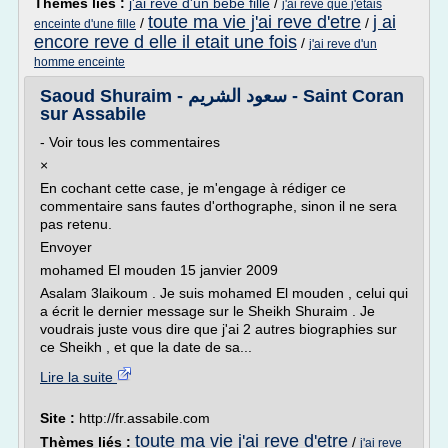
Thèmes liés :
j'ai reve d'un bebe fille
/
j'ai reve que j'etais
toute ma vie j'ai reve d'etre
j ai
/
/
enceinte d'une fille
encore reve d elle il etait une fois
/
j'ai reve d'un
homme enceinte
Saoud Shuraim - سعود الشريم - Saint Coran
sur Assabile
- Voir tous les commentaires
×
En cochant cette case, je m'engage à rédiger ce
commentaire sans fautes d'orthographe, sinon il ne sera
pas retenu.
Envoyer
mohamed El mouden 15 janvier 2009
Asalam 3laikoum . Je suis mohamed El mouden , celui qui
a écrit le dernier message sur le Sheikh Shuraim . Je
voudrais juste vous dire que j'ai 2 autres biographies sur
ce Sheikh , et que la date de sa...
Lire la suite
Site :
http://fr.assabile.com
toute ma vie j'ai reve d'etre
Thèmes liés :
/
j'ai reve