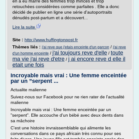
en a eu marre des femmes trop minces et trop
retouchées considérées comme parfaites . Elle a donc
décidé de publier en ligne une série d'autoportraits
dénudés post-partum et a découvert...
Lire la suite
Site :
http://www.huffingtonpost.fr
Thèmes liés :
/
j'ai reve que j'etais enceinte d'un garcon
j'ai reve
j'ai toujours reve d'elle
toute
/
/
d'un homme enceinte
ma vie j'ai reve d'etre
j ai encore reve d elle il
/
etait une fois
Incroyable mais vrai : Une femme enceintée
par un ”serpent ...
Actualite malienne
Suivez-nous sur Facebook pour ne rien rater de l'actualité
malienne
Incroyable mais vrai : Une femme enceintée par un
"serpent". Elle accouche d'un bébé avec deux dents dans
sa mâchoire
C'est une histoire invraissemblable qui alimente les
conversations dans ce pays africain très connu pour ses