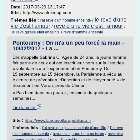
Date:
2017-03-29 13:17:47
Site :
http://www.afrikmag.com
le reve d'une
Thèmes liés :
/
j'ai reve d'un homme enceinte
vie c'est l'amour
reve d une vie c est l amour
/
/
/
j'ai reve qu'elle etait enceinte
reve d'homme enceinte
Pontourny : On m'a un peu forcé la main -
10/02/2017 - La ...
Elle s'appelle Sabrina C. Agée de 24 ans, la jeune femme
fait partie de ceux qui ont inscrit leur nom sur la liste des
« volontaires » à l'expérimentation Pontourny. Du
19 septembre au 15 décembre, la Parisienne a vécu au
« centre de prévention, d'insertion et de citoyenneté » de
Beaumont-en-Véron, près de Chinon.
« Pas bien dans ma peau », enceinte de quelques
semaines,...
Lire la suite
Site :
http://www.lanouvellerepublique.fr
Thèmes liés :
/
j'ai reve que j'etais enceinte d'une fille
j'ai reve
/
/
d'un homme enceinte
rever d'un jeune homme islam
rever d'un
/
rever d'un bel homme islam
homme enceinte islam