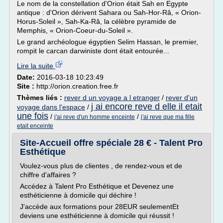
Le nom de la constellation d'Orion était Sah en Egypte
antique : d'Orion dérivent Sahara ou Sah-Hor-Râ, « Orion-
Horus-Soleil », Sah-Ka-Râ, la célèbre pyramide de
Memphis, « Orion-Coeur-du-Soleil ».
Le grand archéologue égyptien Selim Hassan, le premier,
rompit le carcan darwiniste dont était entourée...
Lire la suite
Date:
2016-03-18 10:23:49
Site :
http://orion.creation.free.fr
Thèmes liés :
rever d un voyage a l etranger
/
rever d'un
j ai encore reve d elle il etait
voyage dans l'espace
/
une fois
/
/
j'ai reve d'un homme enceinte
j'ai reve que ma fille
etait enceinte
Site-Accueil offre spéciale 28 € - Talent Pro
Esthétique
Voulez-vous plus de clientes , de rendez-vous et de
chiffre d'affaires ?
Accédez à Talent Pro Esthétique et Devenez une
esthéticienne à domicile qui déchire !
J'accède aux formations pour 28EUR seulementEt
deviens une esthéticienne à domicile qui réussit !