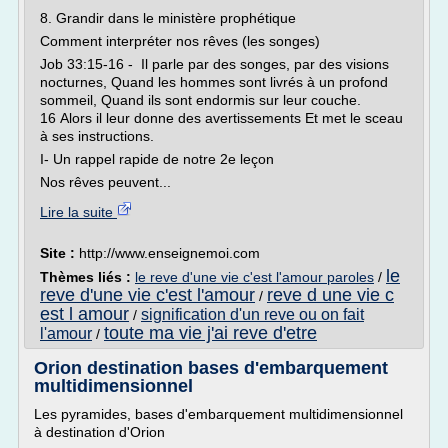
8. Grandir dans le ministère prophétique
Comment interpréter nos rêves (les songes)
Job 33:15-16 - Il parle par des songes, par des visions
nocturnes, Quand les hommes sont livrés à un profond
sommeil, Quand ils sont endormis sur leur couche.
16 Alors il leur donne des avertissements Et met le sceau
à ses instructions.
I- Un rappel rapide de notre 2e leçon
Nos rêves peuvent...
Lire la suite
Site :
http://www.enseignemoi.com
le
Thèmes liés :
le reve d'une vie c'est l'amour paroles
/
reve d'une vie c'est l'amour
reve d une vie c
/
est l amour
signification d'un reve ou on fait
/
toute ma vie j'ai reve d'etre
l'amour
/
Orion destination bases d'embarquement
multidimensionnel
Les pyramides, bases d'embarquement multidimensionnel
à destination d'Orion