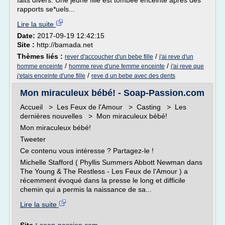
faits divers. Une jeune fille est tombée enceinte après des
rapports se*uels...
Lire la suite
Date:
2017-09-19 12:42:15
Site :
http://bamada.net
Thèmes liés :
/
rever d'accoucher d'un bebe fille
j'ai reve d'un
/
/
homme enceinte
homme reve d'une femme enceinte
j'ai reve que
/
j'etais enceinte d'une fille
reve d un bebe avec des dents
Mon miraculeux bébé! - Soap-Passion.com
Accueil > Les Feux de l'Amour > Casting > Les
dernières nouvelles > Mon miraculeux bébé!
Mon miraculeux bébé!
Tweeter
Ce contenu vous intéresse ? Partagez-le !
Michelle Stafford ( Phyllis Summers Abbott Newman dans
The Young & The Restless - Les Feux de l'Amour ) a
récemment évoqué dans la presse le long et difficile
chemin qui a permis la naissance de sa...
Lire la suite