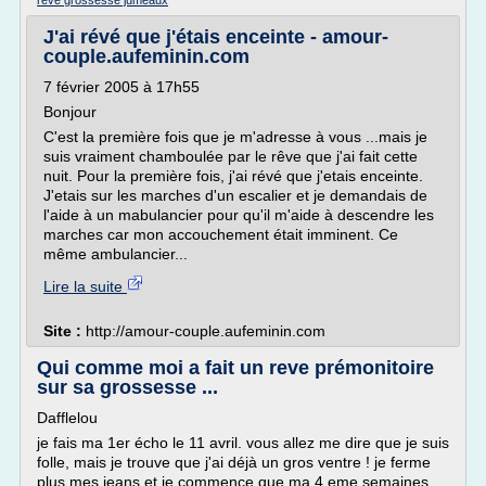
reve grossesse jumeaux
J'ai révé que j'étais enceinte - amour-
couple.aufeminin.com
7 février 2005 à 17h55
Bonjour
C'est la première fois que je m'adresse à vous ...mais je
suis vraiment chamboulée par le rêve que j'ai fait cette
nuit. Pour la première fois, j'ai révé que j'etais enceinte.
J'etais sur les marches d'un escalier et je demandais de
l'aide à un mabulancier pour qu'il m'aide à descendre les
marches car mon accouchement était imminent. Ce
même ambulancier...
Lire la suite
Site :
http://amour-couple.aufeminin.com
Qui comme moi a fait un reve prémonitoire
sur sa grossesse ...
Dafflelou
je fais ma 1er écho le 11 avril. vous allez me dire que je suis
folle, mais je trouve que j'ai déjà un gros ventre ! je ferme
plus mes jeans et je commence que ma 4 eme semaines...