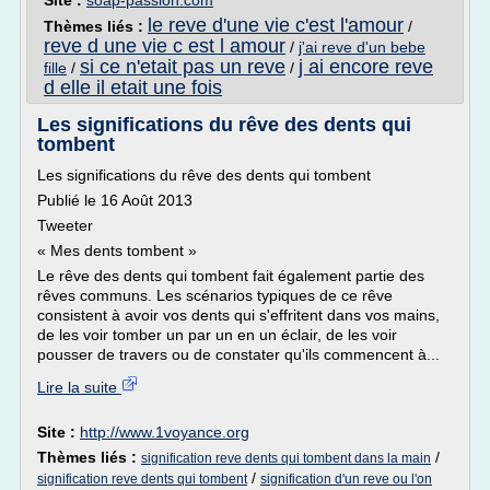
Site :
soap-passion.com
le reve d'une vie c'est l'amour
Thèmes liés :
/
reve d une vie c est l amour
/
j'ai reve d'un bebe
si ce n'etait pas un reve
j ai encore reve
fille
/
/
d elle il etait une fois
Les significations du rêve des dents qui
tombent
Les significations du rêve des dents qui tombent
Publié le 16 Août 2013
Tweeter
« Mes dents tombent »
Le rêve des dents qui tombent fait également partie des
rêves communs. Les scénarios typiques de ce rêve
consistent à avoir vos dents qui s'effritent dans vos mains,
de les voir tomber un par un en un éclair, de les voir
pousser de travers ou de constater qu'ils commencent à...
Lire la suite
Site :
http://www.1voyance.org
Thèmes liés :
/
signification reve dents qui tombent dans la main
/
signification reve dents qui tombent
signification d'un reve ou l'on