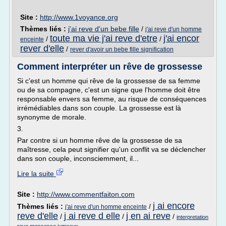
Site :
http://www.1voyance.org
Thèmes liés :
j'ai reve d'un bebe fille
/
j'ai reve d'un homme
toute ma vie j'ai reve d'etre
j'ai encor
/
/
enceinte
rever d'elle
/
rever d'avoir un bebe fille signification
Comment interpréter un rêve de grossesse
Si c'est un homme qui rêve de la grossesse de sa femme
ou de sa compagne, c'est un signe que l'homme doit être
responsable envers sa femme, au risque de conséquences
irrémédiables dans son couple. La grossesse est là
synonyme de morale.
3.
Par contre si un homme rêve de la grossesse de sa
maîtresse, cela peut signifier qu'un conflit va se déclencher
dans son couple, inconsciemment, il...
Lire la suite
Site :
http://www.commentfaiton.com
j ai encore
Thèmes liés :
/
j'ai reve d'un homme enceinte
reve d'elle
j ai reve d elle
j en ai reve
/
/
/
interpretation