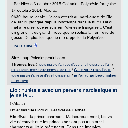
Par Nico o 3 octobre 2015 Océanie , Polynésie française
14 octobre 2014, Moorea
0h30, heure locale : l'avion atterrit au nord-ouest de l'île
de Tahiti, plongée depuis longtemps dans la nuit ! J'ai du
mal à réaliser que je suis en Polynésie française... C'est
un grand - très grand - rêve que je réalise là ; un rêve de
gosse. Du plus loin que je me rappelle, la Polynésie...
Lire la suite
Site :
http://nicolaspettini.com
Thèmes liés :
/
toute ma vie j'ai reve d'etre une hotesse de l'air
j'ai reve sous l'eau
/
/
j'ai toujours reve d'etre hotesse de l'air
/
je l'ai vu au beau milieu
toute ma vie j'ai reve d'etre hotesse air
d'un reve
Lio : "J’étais avec un pervers narcissique et
je ne le ...
© Abaca
Lio et ses filles lors du Festival de Cannes
Elle rêvait du prince charmant. Malheureusement, Lio va
vite découvrir que les princes ne sont pas tous aussi
charmants qu'ils le prétendent. Dans une interview