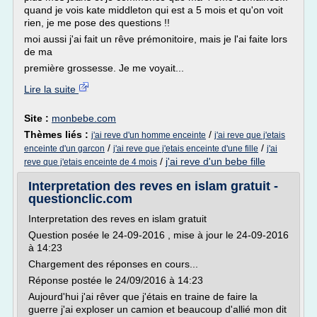
quand je vois kate middleton qui est a 5 mois et qu'on voit
rien, je me pose des questions !!
moi aussi j'ai fait un rêve prémonitoire, mais je l'ai faite lors
de ma
première grossesse. Je me voyait...
Lire la suite
Site :
monbebe.com
Thèmes liés :
/
j'ai reve d'un homme enceinte
j'ai reve que j'etais
/
/
enceinte d'un garcon
j'ai reve que j'etais enceinte d'une fille
j'ai
/
j'ai reve d'un bebe fille
reve que j'etais enceinte de 4 mois
Interpretation des reves en islam gratuit -
questionclic.com
Interpretation des reves en islam gratuit
Question posée le 24-09-2016 , mise à jour le 24-09-2016
à 14:23
Chargement des réponses en cours...
Réponse postée le 24/09/2016 à 14:23
Aujourd'hui j'ai rêver que j'étais en traine de faire la
guerre j'ai exploser un camion et beaucoup d'allié mon dit