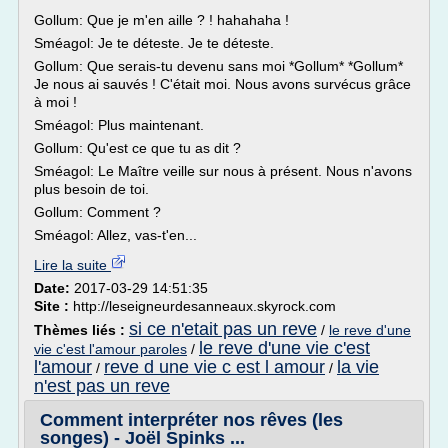
Gollum: Que je m'en aille ? ! hahahaha !
Sméagol: Je te déteste. Je te déteste.
Gollum: Que serais-tu devenu sans moi *Gollum* *Gollum*
Je nous ai sauvés ! C'était moi. Nous avons survécus grâce
à moi !
Sméagol: Plus maintenant.
Gollum: Qu'est ce que tu as dit ?
Sméagol: Le Maître veille sur nous à présent. Nous n'avons
plus besoin de toi.
Gollum: Comment ?
Sméagol: Allez, vas-t'en...
Lire la suite
Date:
2017-03-29 14:51:35
Site :
http://leseigneurdesanneaux.skyrock.com
si ce n'etait pas un reve
Thèmes liés :
/
le reve d'une
le reve d'une vie c'est
vie c'est l'amour paroles
/
l'amour
reve d une vie c est l amour
la vie
/
/
n'est pas un reve
Comment interpréter nos rêves (les
songes) - Joël Spinks ...