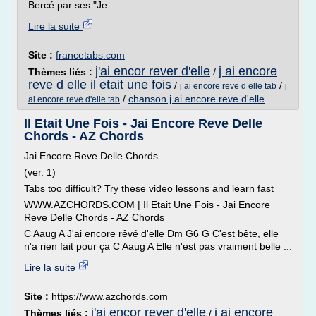
Bercé par ses "Je...
Lire la suite
Site :
francetabs.com
j'ai encor rever d'elle
j ai encore
Thèmes liés :
/
reve d elle il etait une fois
/
/
j ai encore reve d elle tab
j
/
chanson j ai encore reve d'elle
ai encore reve d'elle tab
Il Etait Une Fois - Jai Encore Reve Delle
Chords - AZ Chords
Jai Encore Reve Delle Chords
(ver. 1)
Tabs too difficult? Try these video lessons and learn fast
WWW.AZCHORDS.COM | Il Etait Une Fois - Jai Encore
Reve Delle Chords - AZ Chords
C Aaug A J'ai encore rêvé d'elle Dm G6 G C'est bête, elle
n'a rien fait pour ça C Aaug A Elle n'est pas vraiment belle ...
Lire la suite
Site :
https://www.azchords.com
j'ai encor rever d'elle
j ai encore
Thèmes liés :
/