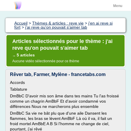
Menu
Accueil
>
Thèmes & articles : reve vie
>
j'en ai reve si
fort
>
j'ai reve qu'on pouvait s'aimer tab
Articles sélectionnés pour le thème : j'ai
reve qu'on pouvait s'aimer tab
5 articles
→
Aucune vidéo sélectionnée pour ce thème
Rêver tab, Farmer, Mylène - francetabs.com
Accords
Tablature
DmBbC D'avoir mis son âme dans tes mains Tu l'as froissé
comme un chagrin AmBbF Et d'avoir condamné vos
différences Nous ne marcherons plus ensemble
DmBbC Sa vie ne bât plu que d'une aile Dansent les
flammes, les bras se lèvent AmBbF Là où il va, il fait un
froid mortel AmBbE A B Si l'homme ne change de ciel,
pourtant, j'ai rêvé