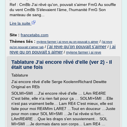
Ref : CmBb J'ai rêvé qu'on, pouvait s'aimer FmG Au souffle
du vent CmBb S'élevaient l'âme, l'humanité FmG Son
manteau de sang...
Lire la suite
Site :
francetabs.com
Thèmes liés :
/
mylene farmer j ai reve qu on pouvait s aimer
j'ai reve
j'ai reve qu'on pouvait s'aimer
j ai
/
/
qu'on pouvait s'aimer tab
reve qu on pouvait s aimer
/
mylene farmer j ai reve
Tablature J'ai encore rêvé d'elle (ver 2) - Il
était une fois
Tablature
J'ai encore rêvé d'elle Serge KoolennRichard Dewitte
Original en REb
SOLMI+5MI …J'ai encore rêvé d'elle … LAm RE4RE
C'est bête, elle n'a rien fait pour ça … SOLMI+5MI …Elle
n'est pas vraiment belle… Lam RE4 C'est mieux, elle est
faite pour moi RE4MIm LARE7 …Tout en douceur …Juste
pour mon cœur SOL MI+5MI …Je l'ai rêvée si fort…
LAmRE4RE …Que les draps s'en souviennent… SOL
MI+5MI …Je dormais dans son corps… Lam RE4 …