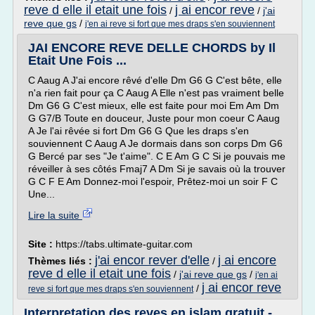
reve d elle il etait une fois
j ai encor reve
/
/
j'ai
reve que gs
/
j'en ai reve si fort que mes draps s'en souviennent
JAI ENCORE REVE DELLE CHORDS by Il
Etait Une Fois ...
C Aaug A J'ai encore rêvé d'elle Dm G6 G C'est bête, elle
n'a rien fait pour ça C Aaug A Elle n'est pas vraiment belle
Dm G6 G C'est mieux, elle est faite pour moi Em Am Dm
G G7/B Toute en douceur, Juste pour mon coeur C Aaug
A Je l'ai rêvée si fort Dm G6 G Que les draps s'en
souviennent C Aaug A Je dormais dans son corps Dm G6
G Bercé par ses "Je t'aime". C E Am G C Si je pouvais me
réveiller à ses côtés Fmaj7 A Dm Si je savais où la trouver
G C F E Am Donnez-moi l'espoir, Prêtez-moi un soir F C
Une...
Lire la suite
Site :
https://tabs.ultimate-guitar.com
j'ai encor rever d'elle
j ai encore
Thèmes liés :
/
reve d elle il etait une fois
/
j'ai reve que gs
/
j'en ai
j ai encor reve
/
reve si fort que mes draps s'en souviennent
Interpretation des reves en islam gratuit -