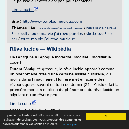
Je pousse à l'excès c'est pas pour tchatcher...
Lire la suite
Site :
http://www.paroles-musique.com
Thèmes liés :
/
lyrics la vie de reve
la vie de reve 3eme oeil paroles
/
toute ma vie j'ai reve paroles
/
3eme oeil
vie de reve 3eme
/
toute ma vie j'ai reve musique
oeil
Rêve lucide — Wikipédia
De l'Antiquité à l'époque moderne[ modifier | modifier le
code ]
Durant l'Antiquité grecque, le rêve lucide apparaît comme
un phénomène doté d'une certaine assise culturelle, du
moins dans l'imaginaire : Homère met en scène des
rêveurs qui se savent en train de dormir [24] . Aristote fait la
première mention explicite du phénomène du rêve lucide en
stipulant qu'un rêveur peut...
Lire la suite
Date:
2017-03-26 22:04:28
En poursuivant votre navigation sur ce site, vous acceptez
Site :
https://fr.wikipedia.org
X
l'utilisation de cookies pour vous proposer des contenus et
Thèmes liés :
/
/
/
livre reve lucide
reve lucide
freud reve lucide
services adaptés à vos centres d'intérêts.
En savoir plus
/
freud l'interpretation des reves en ligne
l'interpretation du reve freud