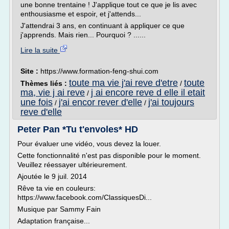
une bonne trentaine ! J'applique tout ce que je lis avec
enthousiasme et espoir, et j'attends...
J'attendrai 3 ans, en continuant à appliquer ce que
j'apprends. Mais rien... Pourquoi ? ......
Lire la suite
Site :
https://www.formation-feng-shui.com
toute ma vie j'ai reve d'etre
toute
Thèmes liés :
/
ma, vie j ai reve
j ai encore reve d elle il etait
/
une fois
j'ai encor rever d'elle
j'ai toujours
/
/
reve d'elle
Peter Pan *Tu t'envoles* HD
Pour évaluer une vidéo, vous devez la louer.
Cette fonctionnalité n'est pas disponible pour le moment.
Veuillez réessayer ultérieurement.
Ajoutée le 9 juil. 2014
Rêve ta vie en couleurs:
https://www.facebook.com/ClassiquesDi...
Musique par Sammy Fain
Adaptation française...