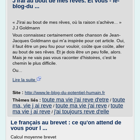
J'irai au bout de mes rêves. Et vous - le-
blog-du ...
« J'irai au bout de mes rêves, où la raison s'achève... »
J.J Goldmann
Vous connaissez certainement cette chanson de Jean-
Jacques Goldmann qui m'a inspirée pour cet article. Oui,
il faut être un peu fou pour vouloir, coûte que coûte, aller
au bout de ses rêves. Et je dois être un peu folle, alors.
Mais je ne vais pas vous raconter d'histoires, c'est le
chemin le plus difficile.
Ou...
Lire la suite
Site :
http://www.le-blog-du-potentiel-humain.fr
toute ma vie j'ai reve d'etre
toute
Thèmes liés :
/
ma, vie j ai reve
toute ma vie j'ai reve
toute
/
/
ma vie j ai reve
j'ai toujours reve d'elle
/
Le français au brevet : ce qu'on attend de
vous pour l ...
Calcul moyenne brevet