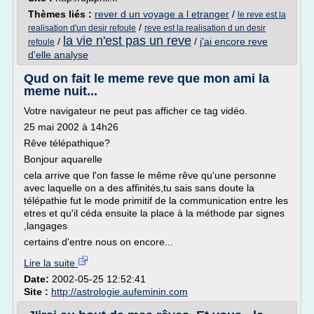
Thèmes liés :
rever d un voyage a l etranger
/
le reve est la
/
realisation d'un desir refoule
reve est la realisation d un desir
la vie n'est pas un reve
/
/
j'ai encore reve
refoule
d'elle analyse
Qud on fait le meme reve que mon ami la
meme nuit...
Votre navigateur ne peut pas afficher ce tag vidéo.
25 mai 2002 à 14h26
Rêve télépathique?
Bonjour aquarelle
cela arrive que l'on fasse le même rêve qu'une personne
avec laquelle on a des affinités,tu sais sans doute la
télépathie fut le mode primitif de la communication entre les
etres et qu'il céda ensuite la place à la méthode par signes
,langages
certains d'entre nous on encore...
Lire la suite
Date:
2002-05-25 12:52:41
Site :
http://astrologie.aufeminin.com