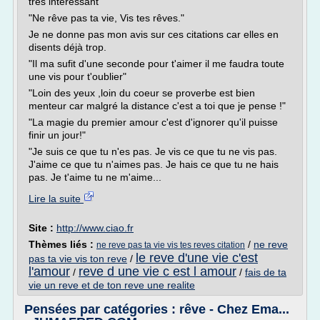
très intéressant
"Ne rêve pas ta vie, Vis tes rêves."
Je ne donne pas mon avis sur ces citations car elles en
disents déjà trop.
"Il ma sufit d'une seconde pour t'aimer il me faudra toute
une vis pour t'oublier"
"Loin des yeux ,loin du coeur se proverbe est bien
menteur car malgré la distance c'est a toi que je pense !"
"La magie du premier amour c'est d'ignorer qu'il puisse
finir un jour!"
"Je suis ce que tu n'es pas. Je vis ce que tu ne vis pas.
J'aime ce que tu n'aimes pas. Je hais ce que tu ne hais
pas. Je t'aime tu ne m'aime...
Lire la suite
Site :
http://www.ciao.fr
Thèmes liés :
/
ne reve
ne reve pas ta vie vis tes reves citation
le reve d'une vie c'est
pas ta vie vis ton reve
/
l'amour
reve d une vie c est l amour
/
/
fais de ta
vie un reve et de ton reve une realite
Pensées par catégories : rêve - Chez Ema...