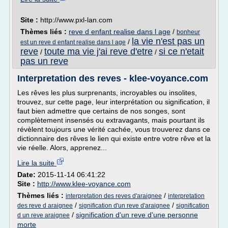
Site :
http://www.pxl-lan.com
Thèmes liés :
reve d enfant realise dans l age
/
bonheur
la vie n'est pas un
/
est un reve d enfant realise dans l age
reve
toute ma vie j'ai reve d'etre
si ce n'etait
/
/
pas un reve
Interpretation des reves - klee-voyance.com
Les rêves les plus surprenants, incroyables ou insolites,
trouvez, sur cette page, leur interprétation ou signification, il
faut bien admettre que certains de nos songes, sont
complètement insensés ou extravagants, mais pourtant ils
révèlent toujours une vérité cachée, vous trouverez dans ce
dictionnaire des rêves le lien qui existe entre votre rêve et la
vie réelle. Alors, apprenez...
Lire la suite
Date:
2015-11-14 06:41:22
Site :
http://www.klee-voyance.com
Thèmes liés :
/
interpretation des reves d'araignee
interpretation
/
/
des reve d araignee
signification d'un reve d'araignee
signification
/
signification d'un reve d'une personne
d un reve araignee
morte