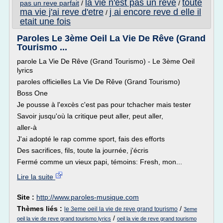
la vie n'est pas un reve
toute
pas un reve parfait
/
/
ma vie j'ai reve d'etre
j ai encore reve d elle il
/
etait une fois
Paroles Le 3ème Oeil La Vie De Rêve (Grand
Tourismo ...
parole La Vie De Rêve (Grand Tourismo) - Le 3ème Oeil
lyrics
paroles officielles La Vie De Rêve (Grand Tourismo)
Boss One
Je pousse à l'excès c'est pas pour tchacher mais tester
Savoir jusqu'où la critique peut aller, peut aller,
aller-à
J'ai adopté le rap comme sport, fais des efforts
Des sacrifices, fils, toute la journée, j'écris
Fermé comme un vieux papi, témoins: Fresh, mon...
Lire la suite
Site :
http://www.paroles-musique.com
Thèmes liés :
/
le 3eme oeil la vie de reve grand tourismo
3eme
/
oeil la vie de reve grand tourismo lyrics
oeil la vie de reve grand tourismo