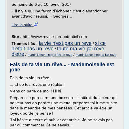
Semaine du 6 au 10 février 2017
« Il n'y a qu'une façon d'échouer, c'est d'abandonner
avant d'avoir réussi. » Georges...
Lire la suite
Site :
http://www.revele-ton-potentiel.com
la vie n'est pas un reve
si ce
Thèmes liés :
/
n'etait pas un reve
toute ma vie j'ai reve
/
d'etre
/
/
martin luther king j'ai fait un reve
martin luther king j ai fait reve
Fais de ta vie un rêve... - Mademoiselle est
jolie
Fais de ta vie un rêve...
... Et de tes rêves une réalité !
Viens on parle de moi ! Hi hi
Prépares le pop-corn, une boisson... L'attirail du lecteur qui
ne veut pas en perdre une miette, prépares toi à me suivre
dans le méandre de mes pensées. Cet article va être un
joyeux bordel je pense !
J'ai hésité à écrire et publier cet article. Je ne savais pas
par où commencer. Je ne savais...