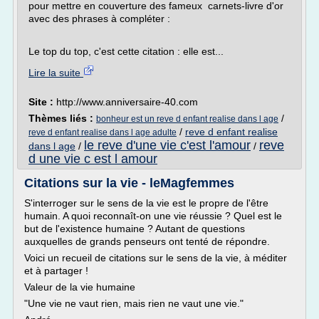
pour mettre en couverture des fameux carnets-livre d'or
avec des phrases à compléter :
Le top du top, c'est cette citation : elle est...
Lire la suite
Site :
http://www.anniversaire-40.com
Thèmes liés :
/
bonheur est un reve d enfant realise dans l age
/
reve d enfant realise
reve d enfant realise dans l age adulte
le reve d'une vie c'est l'amour
reve
dans l age
/
/
d une vie c est l amour
Citations sur la vie - leMagfemmes
S'interroger sur le sens de la vie est le propre de l'être
humain. A quoi reconnaît-on une vie réussie ? Quel est le
but de l'existence humaine ? Autant de questions
auxquelles de grands penseurs ont tenté de répondre.
Voici un recueil de citations sur le sens de la vie, à méditer
et à partager !
Valeur de la vie humaine
"Une vie ne vaut rien, mais rien ne vaut une vie."