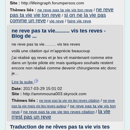
Site :
http://lifeingraph.forumpersos.com
ne reve
Thèmes liés :
ne reve pas ta vie vis ton reve
/
pas ta vie vie ton reve
si on ne la vie pas
/
comme un reve
/
vie reve
/
faire vie reve
ne reve pas ta vie.......... vis tes reves -
Blog de ...
ne reve pas ta vie.......... vis tes reves
voilà une citation qui m'apprécie beaucoup
j'ai réalisé qq reves et je les vit maintenant comme etre
dans un lycée pilote etc mais quelques souhaits restent
encore non réalisé comme devenir chirurgienne etc donc
je...
Lire la suite
Date:
2017-03-29 15:01:02
Site :
http://ammmouna003.skyrock.com
Thèmes liés :
/
ne reve pas ta vie vis tes reves citation
ne reve
/
ne reve pas ta vie vis ton
pas ta vie mais vis tes reves auteur
la vie
reve
/
ne reve pas ta vie vie tes reves citation
/
n'est pas un reve
Traduction de ne rêves pas ta vie vis tes