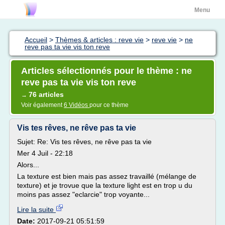
Menu
Accueil
>
Thèmes & articles : reve vie
>
reve vie
>
ne
reve pas ta vie vis ton reve
Articles sélectionnés pour le thème : ne
reve pas ta vie vis ton reve
76 articles
→
Voir également
6 Vidéos
pour ce thème
Vis tes rêves, ne rêve pas ta vie
Sujet: Re: Vis tes rêves, ne rêve pas ta vie
Mer 4 Juil - 22:18
Alors...
La texture est bien mais pas assez travaillé (mélange de
texture) et je trovue que la texture light est en trop u du
moins pas assez "eclarcie" trop voyante...
Lire la suite
Date:
2017-09-21 05:51:59