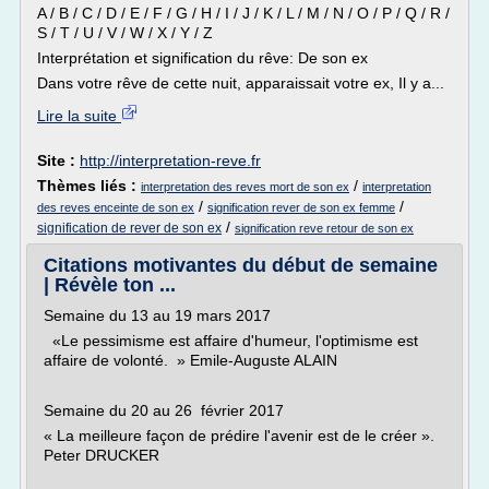
A / B / C / D / E / F / G / H / I / J / K / L / M / N / O / P / Q / R /
S / T / U / V / W / X / Y / Z
Interprétation et signification du rêve: De son ex
Dans votre rêve de cette nuit, apparaissait votre ex, Il y a...
Lire la suite
Site :
http://interpretation-reve.fr
Thèmes liés :
/
interpretation des reves mort de son ex
interpretation
/
/
des reves enceinte de son ex
signification rever de son ex femme
/
signification de rever de son ex
signification reve retour de son ex
Citations motivantes du début de semaine
| Révèle ton ...
Semaine du 13 au 19 mars 2017
«Le pessimisme est affaire d'humeur, l'optimisme est
affaire de volonté. » Emile-Auguste ALAIN
Semaine du 20 au 26 février 2017
« La meilleure façon de prédire l'avenir est de le créer ».
Peter DRUCKER