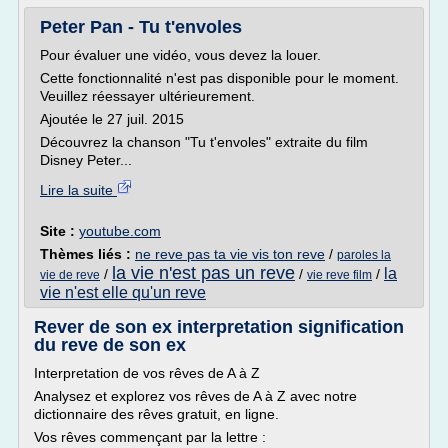
Peter Pan - Tu t'envoles
Pour évaluer une vidéo, vous devez la louer.
Cette fonctionnalité n'est pas disponible pour le moment.
Veuillez réessayer ultérieurement.
Ajoutée le 27 juil. 2015
Découvrez la chanson "Tu t'envoles" extraite du film
Disney Peter...
Lire la suite
Site :
youtube.com
Thèmes liés :
ne reve pas ta vie vis ton reve
/
paroles la
la vie n'est pas un reve
la
/
/
/
vie de reve
vie reve film
vie n'est elle qu'un reve
Rever de son ex interpretation signification
du reve de son ex
Interpretation de vos rêves de A à Z
Analysez et explorez vos rêves de A à Z avec notre
dictionnaire des rêves gratuit, en ligne.
Vos rêves commençant par la lettre :