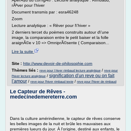
AperÃ§u du corrigÃ© : Lecture analytique : Rimbaud,
rÃªver pour l'hiver
Document transmis par : esra46248
Zoom
Lecture analytique : « Rêver pour l\'hiver »
2 derniers tercet du poèmes construits autour d\'une
image, la comparaison entre le petit baiser et la folle
araignÃ©e v 10 => OmniprÃ©sente ( Comparaison...
Lire la suite
Site :
http://www.devoir-de-philosophie.com
Thèmes liés :
/
reve pour l hiver rimbaud lecture analytique
reve pour
signification d'un reve ou on fait
/
l'hiver lecture analytique
l'amour
/
/
reve pour l'hiver rimbaud texte
reve pour l'hiver de rimbaud
Le Capteur de Rêves -
medecinedemereterre.com
Dans la culture amérindienne, le capteur de rêves conserve
les belles images de la nuit et brûle les mauvaises aux
premières lueurs du jour. À l'origine, destiné aux enfants, le