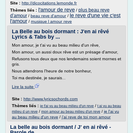
Site :
http://dicocitations.lemonde.fr
l'amour de reve
plus beau reve
Thèmes liés :
/
le reve d'une vie c'est
d'amour
/
beau reve d'amour
/
l'amour
/
musique l amour reve
La Belle au bois dormant : J'en ai rêvé
Lyrics & Tabs by ...
Mon amour, je t'ai vu au beau milieu d'un rêve,
Mon amour, un aussi doux rêve est un présage d'amour,
Refusons tous deux que nos lendemains soient mornes et
gris.
Nous attendrons l'heure de notre bonheur,
Toi ma destinée, je saurais...
Lire la suite
Site :
http://www.lyricsochords.com
Thèmes liés :
/
je t'ai vu au beau milieu d'un reve
t ai vu au beau
/
/
je l'ai vu
milieu d un reve
mon amour au beau milieu d'un reve
au beau milieu d'un reve
/
j'ai reve de toi mon amour
La belle au bois dormant / J' en ai rêvé -
Parole de ...