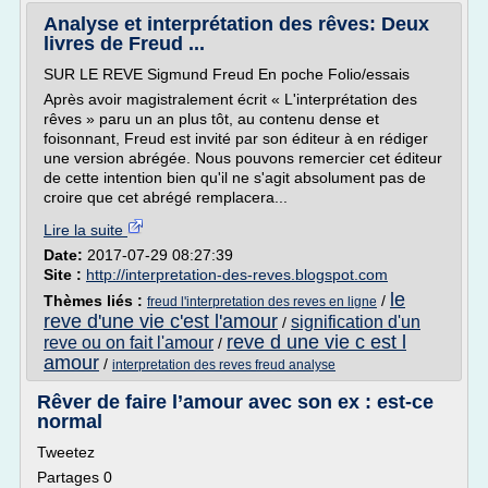
Analyse et interprétation des rêves: Deux
livres de Freud ...
SUR LE REVE Sigmund Freud En poche Folio/essais
Après avoir magistralement écrit « L'interprétation des
rêves » paru un an plus tôt, au contenu dense et
foisonnant, Freud est invité par son éditeur à en rédiger
une version abrégée. Nous pouvons remercier cet éditeur
de cette intention bien qu'il ne s'agit absolument pas de
croire que cet abrégé remplacera...
Lire la suite
Date:
2017-07-29 08:27:39
Site :
http://interpretation-des-reves.blogspot.com
le
Thèmes liés :
/
freud l'interpretation des reves en ligne
reve d'une vie c'est l'amour
signification d'un
/
reve d une vie c est l
reve ou on fait l'amour
/
amour
/
interpretation des reves freud analyse
Rêver de faire l’amour avec son ex : est-ce
normal
Tweetez
Partages 0