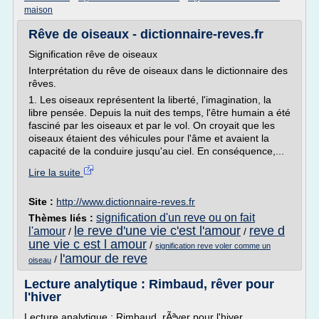
maison
Rêve de oiseaux - dictionnaire-reves.fr
Signification rêve de oiseaux
Interprétation du rêve de oiseaux dans le dictionnaire des
rêves.
1. Les oiseaux représentent la liberté, l'imagination, la
libre pensée. Depuis la nuit des temps, l'être humain a été
fasciné par les oiseaux et par le vol. On croyait que les
oiseaux étaient des véhicules pour l'âme et avaient la
capacité de la conduire jusqu'au ciel. En conséquence,...
Lire la suite
Site :
http://www.dictionnaire-reves.fr
signification d'un reve ou on fait
Thèmes liés :
le reve d'une vie c'est l'amour
reve d
l'amour
/
/
une vie c est l amour
/
signification reve voler comme un
l'amour de reve
/
oiseau
Lecture analytique : Rimbaud, rêver pour
l'hiver
Lecture analytique : Rimbaud, rÃªver pour l'hiver