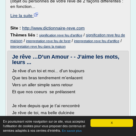
(objet ou personnes de votre rêve de 2 façons différentes :
en fonction...
Lire la suite
Site :
http://www.dictionnaire-reve.com
Thèmes liés :
/
signification reve feu de
signification reve feu d'artifice
/
/
/
maison
interpretation reve feu de foret
interpretation reve feu d'artifice
interpretation reve feu dans la maison
Je rêve …D’un Amour - - J’aime les mots,
leurs ...
Je rêve d'un toi et moi... d'un toujours
Que tes bras tendrement m'enlacent
Vers un aller simple sans retour
Et que nos coeurs se prélassent
Je rêve depuis que je t'ai rencontré
Je rêve de toi, ma belle dulcinée
Je rêve qu'on ne fait que s'aimer
En poursuivant votre navigation sur ce site, vous acceptez
X
l'utilisation de cookies pour vous proposer des contenus et
Je rêve d'un toi et moi pour l'éternité
services adaptés à vos centres d'intérêts.
En savoir plus