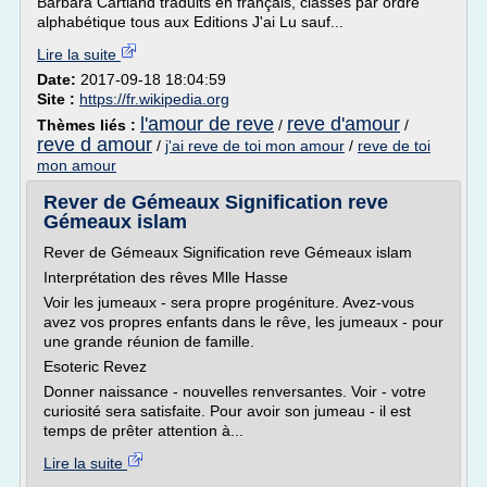
Barbara Cartland traduits en français, classés par ordre
alphabétique tous aux Editions J'ai Lu sauf...
Lire la suite
Date:
2017-09-18 18:04:59
Site :
https://fr.wikipedia.org
l'amour de reve
reve d'amour
Thèmes liés :
/
/
reve d amour
/
j'ai reve de toi mon amour
/
reve de toi
mon amour
Rever de Gémeaux Signification reve
Gémeaux islam
Rever de Gémeaux Signification reve Gémeaux islam
Interprétation des rêves Mlle Hasse
Voir les jumeaux - sera propre progéniture. Avez-vous
avez vos propres enfants dans le rêve, les jumeaux - pour
une grande réunion de famille.
Esoteric Revez
Donner naissance - nouvelles renversantes. Voir - votre
curiosité sera satisfaite. Pour avoir son jumeau - il est
temps de prêter attention à...
Lire la suite