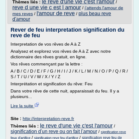
le reve d'une vie c'est l'amour
Thèmes liés :
/
reve d une vie c est l amour
/
j'attends l'amour de
l'amour de reve
plus beau reve
mes reves
/
/
d'amour
Rever de feu interpretation signification du
reve de feu
Interpretation de vos rêves de A à Z
Analysez et explorez vos rêves de A à Z avec notre
dictionnaire des rêves gratuit, en ligne.
Vos rêves commençant par la lettre :
A / B / C / D / E / F / G / H / I / J / K / L / M / N / O / P / Q / R /
S / T / U / V / W / X / Y / Z
Interprétation et signification du rêve: Feu
Dans votre rêve de cette nuit, apparaissait du feu. Il y a
plusieurs...
Lire la suite
Site :
http://interpretation-reve.fr
le reve d'une vie c'est l'amour
Thèmes liés :
/
signification d'un reve ou on fait l'amour
/
signification reve
/
/
signification reve feu de
feux d'artifice
signification reve feu d'artifice