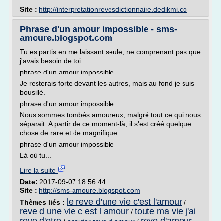
Site :
http://interpretationrevesdictionnaire.dedikmi.co
Phrase d'un amour impossible - sms-
amoure.blogspot.com
Tu es partis en me laissant seule, ne comprenant pas que
j'avais besoin de toi.
phrase d'un amour impossible
Je resterais forte devant les autres, mais au fond je suis
bousillé.
phrase d'un amour impossible
Nous sommes tombés amoureux, malgré tout ce qui nous
séparait. A partir de ce moment-là, il s'est créé quelque
chose de rare et de magnifique.
phrase d'un amour impossible
Là où tu...
Lire la suite
Date:
2017-09-07 18:56:44
Site :
http://sms-amoure.blogspot.com
le reve d'une vie c'est l'amour
Thèmes liés :
/
reve d une vie c est l amour
toute ma vie j'ai
/
reve d'etre
reve d'amour