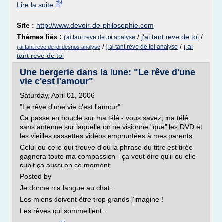
Lire la suite
Site :
http://www.devoir-de-philosophie.com
Thèmes liés :
/
j'ai tant reve de toi
/
j'ai tant reve de toi analyse
/
/
j ai
j ai tant reve de toi analyse
j ai tant reve de toi desnos analyse
tant reve de toi
Une bergerie dans la lune: "Le rêve d'une
vie c'est l'amour"
Saturday, April 01, 2006
"Le rêve d'une vie c'est l'amour"
Ca passe en boucle sur ma télé - vous savez, ma télé
sans antenne sur laquelle on ne visionne "que" les DVD et
les vieilles cassettes vidéos empruntées à mes parents.
Celui ou celle qui trouve d'où la phrase du titre est tirée
gagnera toute ma compassion - ça veut dire qu'il ou elle
subit ça aussi en ce moment.
Posted by
Je donne ma langue au chat...
Les miens doivent être trop grands j'imagine !
Les rêves qui sommeillent...