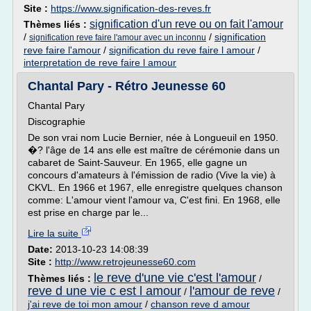
Site :
https://www.signification-des-reves.fr
signification d'un reve ou on fait l'amour
Thèmes liés :
/
/
signification
signification reve faire l'amour avec un inconnu
reve faire l'amour
/
signification du reve faire l amour
/
interpretation de reve faire l amour
Chantal Pary - Rétro Jeunesse 60
Chantal Pary
Discographie
De son vrai nom Lucie Bernier, née à Longueuil en 1950.
�? l'âge de 14 ans elle est maître de cérémonie dans un
cabaret de Saint-Sauveur. En 1965, elle gagne un
concours d'amateurs à l'émission de radio (Vive la vie) à
CKVL. En 1966 et 1967, elle enregistre quelques chanson
comme: L'amour vient l'amour va, C'est fini. En 1968, elle
est prise en charge par le...
Lire la suite
Date:
2013-10-23 14:08:39
Site :
http://www.retrojeunesse60.com
le reve d'une vie c'est l'amour
Thèmes liés :
/
reve d une vie c est l amour
l'amour de reve
/
/
j'ai reve de toi mon amour
/
chanson reve d amour