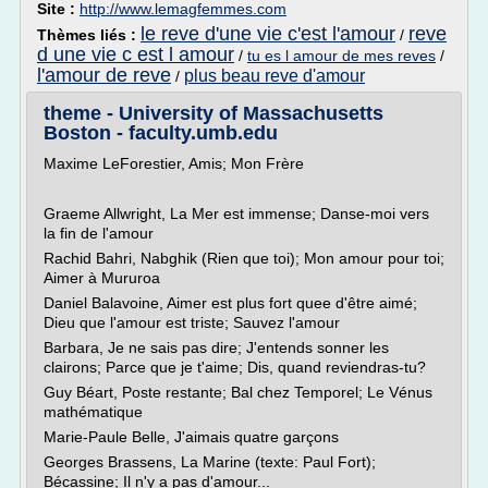
Site :
http://www.lemagfemmes.com
le reve d'une vie c'est l'amour
reve
Thèmes liés :
/
d une vie c est l amour
/
tu es l amour de mes reves
/
l'amour de reve
plus beau reve d'amour
/
theme - University of Massachusetts
Boston - faculty.umb.edu
Maxime LeForestier, Amis; Mon Frère
Graeme Allwright, La Mer est immense; Danse-moi vers
la fin de l'amour
Rachid Bahri, Nabghik (Rien que toi); Mon amour pour toi;
Aimer à Mururoa
Daniel Balavoine, Aimer est plus fort quee d'être aimé;
Dieu que l'amour est triste; Sauvez l'amour
Barbara, Je ne sais pas dire; J'entends sonner les
clairons; Parce que je t'aime; Dis, quand reviendras-tu?
Guy Béart, Poste restante; Bal chez Temporel; Le Vénus
mathématique
Marie-Paule Belle, J'aimais quatre garçons
Georges Brassens, La Marine (texte: Paul Fort);
Bécassine; Il n'y a pas d'amour...