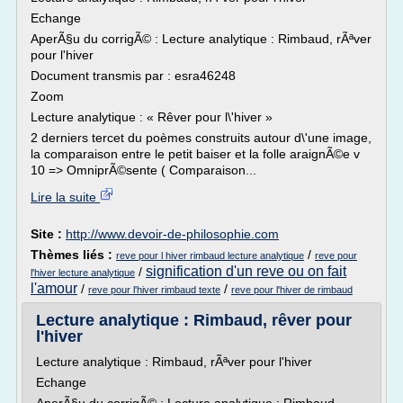
Echange
AperÃ§u du corrigÃ© : Lecture analytique : Rimbaud, rÃªver
pour l'hiver
Document transmis par : esra46248
Zoom
Lecture analytique : « Rêver pour l\'hiver »
2 derniers tercet du poèmes construits autour d\'une image,
la comparaison entre le petit baiser et la folle araignÃ©e v
10 => OmniprÃ©sente ( Comparaison...
Lire la suite
Site :
http://www.devoir-de-philosophie.com
Thèmes liés :
/
reve pour l hiver rimbaud lecture analytique
reve pour
signification d'un reve ou on fait
/
l'hiver lecture analytique
l'amour
/
/
reve pour l'hiver rimbaud texte
reve pour l'hiver de rimbaud
Lecture analytique : Rimbaud, rêver pour
l'hiver
Lecture analytique : Rimbaud, rÃªver pour l'hiver
Echange