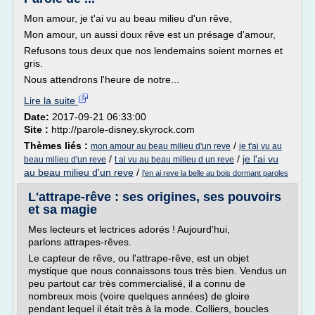
Mon amour, je t'ai vu au beau milieu d'un rêve,
Mon amour, un aussi doux rêve est un présage d'amour,
Refusons tous deux que nos lendemains soient mornes et
gris.
Nous attendrons l'heure de notre...
Lire la suite
Date:
2017-09-21 06:33:00
Site :
http://parole-disney.skyrock.com
Thèmes liés :
/
mon amour au beau milieu d'un reve
je t'ai vu au
/
/
je l'ai vu
beau milieu d'un reve
t ai vu au beau milieu d un reve
au beau milieu d'un reve
/
j'en ai reve la belle au bois dormant paroles
L'attrape-rêve : ses origines, ses pouvoirs
et sa magie
Mes lecteurs et lectrices adorés ! Aujourd'hui,
parlons attrapes-rêves.
Le capteur de rêve, ou l'attrape-rêve, est un objet
mystique que nous connaissons tous très bien. Vendus un
peu partout car très commercialisé, il a connu de
nombreux mois (voire quelques années) de gloire
pendant lequel il était très à la mode. Colliers, boucles