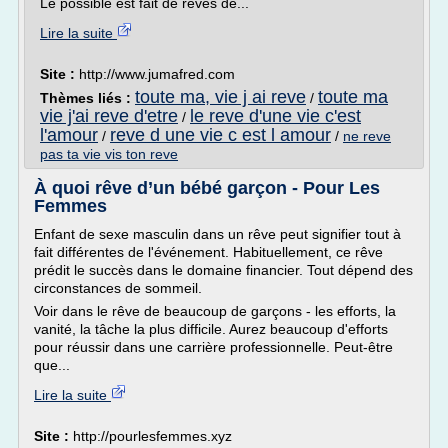
Le possible est fait de rêves de...
Lire la suite
Site :
http://www.jumafred.com
toute ma, vie j ai reve
toute ma
Thèmes liés :
/
vie j'ai reve d'etre
le reve d'une vie c'est
/
l'amour
reve d une vie c est l amour
/
/
ne reve
pas ta vie vis ton reve
À quoi rêve d’un bébé garçon - Pour Les
Femmes
Enfant de sexe masculin dans un rêve peut signifier tout à
fait différentes de l'événement. Habituellement, ce rêve
prédit le succès dans le domaine financier. Tout dépend des
circonstances de sommeil.
Voir dans le rêve de beaucoup de garçons - les efforts, la
vanité, la tâche la plus difficile. Aurez beaucoup d'efforts
pour réussir dans une carrière professionnelle. Peut-être
que...
Lire la suite
Site :
http://pourlesfemmes.xyz