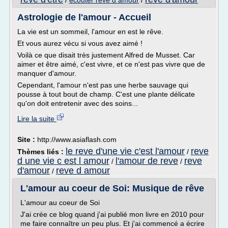
/
ecouter reve d amour
/
Astrologie de l'amour - Accueil
La vie est un sommeil, l'amour en est le rêve.
Et vous aurez vécu si vous avez aimé !
Voilà ce que disait très justement Alfred de Musset. Car
aimer et être aimé, c'est vivre, et ce n'est pas vivre que de
manquer d'amour.
Cependant, l'amour n'est pas une herbe sauvage qui
pousse à tout bout de champ. C'est une plante délicate
qu'on doit entretenir avec des soins...
Lire la suite
Site :
http://www.asiaflash.com
le reve d'une vie c'est l'amour
reve
Thèmes liés :
/
d une vie c est l amour
l'amour de reve
reve
/
/
d'amour
reve d amour
/
L'amour au coeur de Soi: Musique de rêve
L'amour au coeur de Soi
J'ai crée ce blog quand j'ai publié mon livre en 2010 pour
me faire connaître un peu plus. Et j'ai commencé a écrire