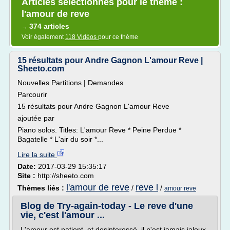
Articles sélectionnés pour le thème :
l'amour de reve
374 articles
→
Voir également
118 Vidéos
pour ce thème
15 résultats pour Andre Gagnon L'amour Reve |
Sheeto.com
Nouvelles Partitions | Demandes
Parcourir
15 résultats pour Andre Gagnon L'amour Reve
ajoutée par
Piano solos. Titles: L'amour Reve * Peine Perdue *
Bagatelle * L'air du soir *...
Lire la suite
Date:
2017-03-29 15:35:17
Site :
http://sheeto.com
l'amour de reve
reve l
Thèmes liés :
/
/
amour reve
Blog de Try-again-today - Le reve d'une
vie, c'est l'amour ...
L'amour est patient, et desinteressé, il n'est jamais jaloux.