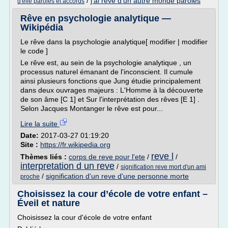
/
j'ai reve d'un autre monde paroles
d'elle paroles et accords
Rêve en psychologie analytique —
Wikipédia
Le rêve dans la psychologie analytique[ modifier | modifier
le code ]
Le rêve est, au sein de la psychologie analytique , un
processus naturel émanant de l'inconscient. Il cumule
ainsi plusieurs fonctions que Jung étudie principalement
dans deux ouvrages majeurs : L'Homme à la découverte
de son âme [C 1] et Sur l'interprétation des rêves [E 1] .
Selon Jacques Montanger le rêve est pour...
Lire la suite
Date:
2017-03-27 01:19:20
Site :
https://fr.wikipedia.org
reve l
Thèmes liés :
corps de reve pour l'ete
/
/
interpretation d un reve
/
signification reve mort d'un ami
/
signification d'un reve d'une personne morte
proche
Choisissez la cour d’école de votre enfant –
Éveil et nature
Choisissez la cour d'école de votre enfant