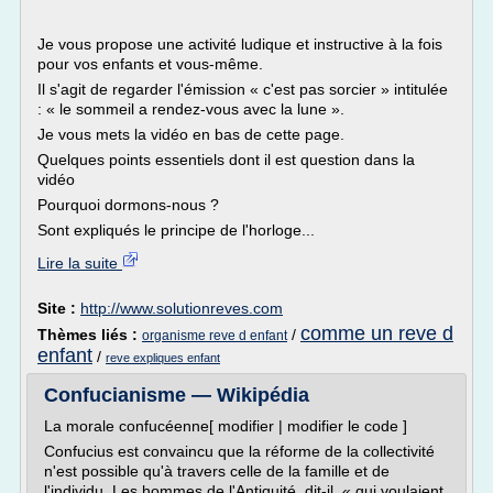
Je vous propose une activité ludique et instructive à la fois
pour vos enfants et vous-même.
Il s'agit de regarder l'émission « c'est pas sorcier » intitulée
: « le sommeil a rendez-vous avec la lune ».
Je vous mets la vidéo en bas de cette page.
Quelques points essentiels dont il est question dans la
vidéo
Pourquoi dormons-nous ?
Sont expliqués le principe de l'horloge...
Lire la suite
Site :
http://www.solutionreves.com
comme un reve d
Thèmes liés :
/
organisme reve d enfant
enfant
/
reve expliques enfant
Confucianisme — Wikipédia
La morale confucéenne[ modifier | modifier le code ]
Confucius est convaincu que la réforme de la collectivité
n'est possible qu'à travers celle de la famille et de
l'individu. Les hommes de l'Antiquité, dit-il, « qui voulaient