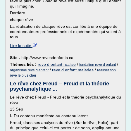
rêve le plus cher. Chaque rêve est aussi unique que l'enfant
qui l'imagine.
Derrière
chaque rêve
La réalisation de chaque rêve est confiée à une équipe de
coordonnateurs professionnels et expérimentés qui voient à
tous...
Lire la suite
Site :
http://www.revesdenfants.ca
Thèmes liés :
reve d enfant realise
/
/
fondation reve d enfant
/
reve d enfant malades
/
organisme reve d enfant
realiser son
reve le plus cher
Le rêve chez Freud – Freud et la théorie
psychanalytique ...
Le rêve chez Freud - Freud et la théorie psychanalytique du
rêve
13 Sep
I- Du contenu manifeste au contenu latent
Freud, dans ses analyses du rêve (Sur le rêve, Folio), part
du principe que celui-ci est porteur de sens, appliquant une