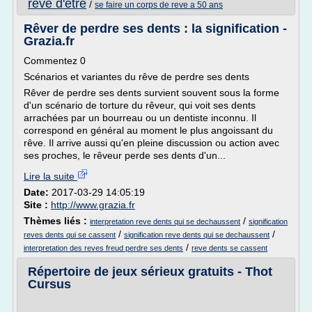
reve d'etre
/
se faire un corps de reve a 50 ans
Rêver de perdre ses dents : la signification -
Grazia.fr
Commentez 0
Scénarios et variantes du rêve de perdre ses dents
Rêver de perdre ses dents survient souvent sous la forme
d'un scénario de torture du rêveur, qui voit ses dents
arrachées par un bourreau ou un dentiste inconnu. Il
correspond en général au moment le plus angoissant du
rêve. Il arrive aussi qu'en pleine discussion ou action avec
ses proches, le rêveur perde ses dents d'un...
Lire la suite
Date:
2017-03-29 14:05:19
Site :
http://www.grazia.fr
Thèmes liés :
/
interpretation reve dents qui se dechaussent
signification
/
/
reves dents qui se cassent
signification reve dents qui se dechaussent
/
interpretation des reves freud perdre ses dents
reve dents se cassent
Répertoire de jeux sérieux gratuits - Thot
Cursus