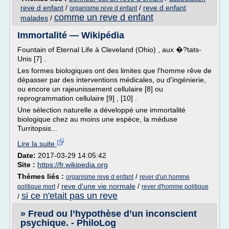
reve d enfant
/
/
reve d enfant
organisme reve d enfant
comme un reve d enfant
malades
/
Immortalité — Wikipédia
Fountain of Eternal Life à Cleveland (Ohio) , aux �?tats-
Unis [7] .
Les formes biologiques ont des limites que l'homme rêve de
dépasser par des interventions médicales, ou d'ingénierie,
ou encore un rajeunissement cellulaire [8] ou
reprogrammation cellulaire [9] , [10] .
Une sélection naturelle a développé une immortalité
biologique chez au moins une espèce, la méduse
Turritopsis...
Lire la suite
Date:
2017-03-29 14:05:42
Site :
https://fr.wikipedia.org
Thèmes liés :
/
organisme reve d enfant
rever d'un homme
/
reve d'une vie normale
/
politique mort
rever d'homme politique
si ce n'etait pas un reve
/
» Freud ou l’hypothèse d’un inconscient
psychique. - PhiloLog