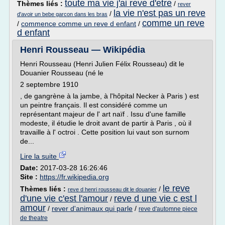
toute ma vie j'ai reve d'etre
Thèmes liés :
/
rever
la vie n'est pas un reve
/
d'avoir un bebe garcon dans les bras
comme un reve
/
commence comme un reve d enfant
/
d enfant
Henri Rousseau — Wikipédia
Henri Rousseau (Henri Julien Félix Rousseau) dit le
Douanier Rousseau (né le
2 septembre 1910
, de gangrène à la jambe, à l'hôpital Necker à Paris ) est
un peintre français. Il est considéré comme un
représentant majeur de l' art naïf . Issu d'une famille
modeste, il étudie le droit avant de partir à Paris , où il
travaille à l' octroi . Cette position lui vaut son surnom
de...
Lire la suite
Date:
2017-03-28 16:26:46
Site :
https://fr.wikipedia.org
le reve
Thèmes liés :
/
reve d henri rousseau dit le douanier
d'une vie c'est l'amour
reve d une vie c est l
/
amour
/
rever d'animaux qui parle
/
reve d'automne piece
de theatre