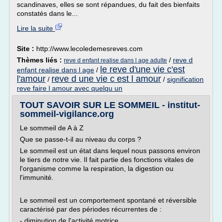
scandinaves, elles se sont répandues, du fait des bienfaits
constatés dans le...
Lire la suite
Site :
http://www.lecoledemesreves.com
Thèmes liés :
/
reve d
reve d enfant realise dans l age adulte
le reve d'une vie c'est
enfant realise dans l age
/
l'amour
reve d une vie c est l amour
/
/
signification
reve faire l amour avec quelqu un
TOUT SAVOIR SUR LE SOMMEIL - institut-
sommeil-vigilance.org
Le sommeil de A à Z
Que se passe-t-il au niveau du corps ?
Le sommeil est un état dans lequel nous passons environ
le tiers de notre vie. Il fait partie des fonctions vitales de
l'organisme comme la respiration, la digestion ou
l'immunité.
Le sommeil est un comportement spontané et réversible
caractérisé par des périodes récurrentes de :
- diminution de l'activité motrice