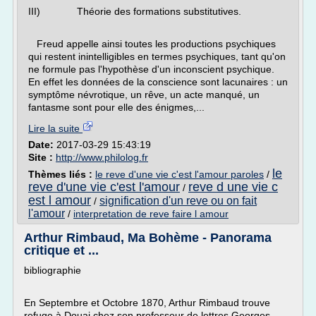
III) Théorie des formations substitutives.
Freud appelle ainsi toutes les productions psychiques
qui restent inintelligibles en termes psychiques, tant qu'on
ne formule pas l'hypothèse d'un inconscient psychique.
En effet les données de la conscience sont lacunaires : un
symptôme névrotique, un rêve, un acte manqué, un
fantasme sont pour elle des énigmes,...
Lire la suite
Date:
2017-03-29 15:43:19
Site :
http://www.philolog.fr
le
Thèmes liés :
le reve d'une vie c'est l'amour paroles
/
reve d'une vie c'est l'amour
reve d une vie c
/
est l amour
signification d'un reve ou on fait
/
l'amour
/
interpretation de reve faire l amour
Arthur Rimbaud, Ma Bohème - Panorama
critique et ...
bibliographie
En Septembre et Octobre 1870, Arthur Rimbaud trouve
refuge à Douai chez son professeur de lettres Georges