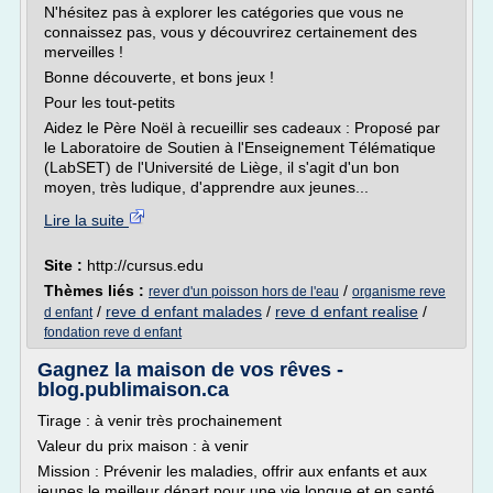
N'hésitez pas à explorer les catégories que vous ne
connaissez pas, vous y découvrirez certainement des
merveilles !
Bonne découverte, et bons jeux !
Pour les tout-petits
Aidez le Père Noël à recueillir ses cadeaux : Proposé par
le Laboratoire de Soutien à l'Enseignement Télématique
(LabSET) de l'Université de Liège, il s'agit d'un bon
moyen, très ludique, d'apprendre aux jeunes...
Lire la suite
Site :
http://cursus.edu
Thèmes liés :
/
rever d'un poisson hors de l'eau
organisme reve
/
reve d enfant malades
/
reve d enfant realise
/
d enfant
fondation reve d enfant
Gagnez la maison de vos rêves -
blog.publimaison.ca
Tirage : à venir très prochainement
Valeur du prix maison : à venir
Mission : Prévenir les maladies, offrir aux enfants et aux
jeunes le meilleur départ pour une vie longue et en santé,