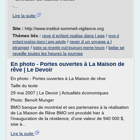
-...
Lire la suite
Site :
http://www.institut-sommeil-vigilance.org
Thèmes liés :
reve d enfant realise dans l age
/
reve d
/
rever d un voyage a l
enfant realise dans l age adulte
etranger
/
/
bebe se
bebe se reveille nuit toujours meme heure
reveille toutes les heures la journee
En photo - Portes ouvertes à La Maison de
rêve | Le Devoir
En photo - Portes ouvertes à La Maison de rêve
Taille du texte
29 mai 2007 | Le Devoir | Actualités économiques
Photo: Benoît Munger
BMO banque de montréal et ses partenaires à la réalisation
de La Maison de Rêve BMO ont procédé hier à
l'inauguration de la résidence, d'une valeur de 940 000 $,
sise à...
Lire la suite