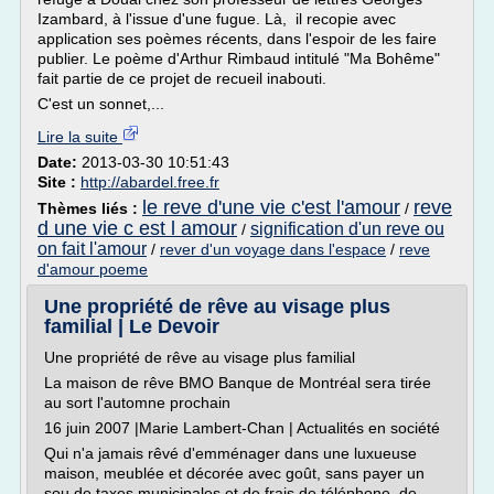
Izambard, à l'issue d'une fugue. Là, il recopie avec
application ses poèmes récents, dans l'espoir de les faire
publier. Le poème d'Arthur Rimbaud intitulé "Ma Bohême"
fait partie de ce projet de recueil inabouti.
C'est un sonnet,...
Lire la suite
Date:
2013-03-30 10:51:43
Site :
http://abardel.free.fr
le reve d'une vie c'est l'amour
reve
Thèmes liés :
/
d une vie c est l amour
signification d'un reve ou
/
on fait l'amour
/
rever d'un voyage dans l'espace
/
reve
d'amour poeme
Une propriété de rêve au visage plus
familial | Le Devoir
Une propriété de rêve au visage plus familial
La maison de rêve BMO Banque de Montréal sera tirée
au sort l'automne prochain
16 juin 2007 |Marie Lambert-Chan | Actualités en société
Qui n'a jamais rêvé d'emménager dans une luxueuse
maison, meublée et décorée avec goût, sans payer un
sou de taxes municipales et de frais de téléphone, de