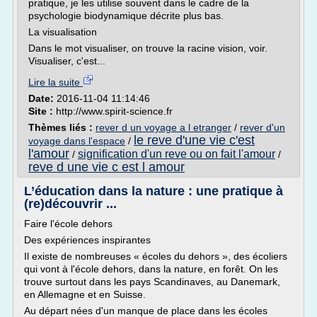
pratique, je les utilise souvent dans le cadre de la
psychologie biodynamique décrite plus bas.
La visualisation
Dans le mot visualiser, on trouve la racine vision, voir.
Visualiser, c'est...
Lire la suite
Date:
2016-11-04 11:14:46
Site :
http://www.spirit-science.fr
Thèmes liés :
rever d un voyage a l etranger
/
rever d'un
le reve d'une vie c'est
voyage dans l'espace
/
l'amour
signification d'un reve ou on fait l'amour
/
/
reve d une vie c est l amour
L’éducation dans la nature : une pratique à
(re)découvrir ...
Faire l'école dehors
Des expériences inspirantes
Il existe de nombreuses « écoles du dehors », des écoliers
qui vont à l'école dehors, dans la nature, en forêt. On les
trouve surtout dans les pays Scandinaves, au Danemark,
en Allemagne et en Suisse.
Au départ nées d'un manque de place dans les écoles