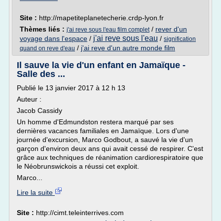
Site :
http://mapetiteplanetecherie.crdp-lyon.fr
Thèmes liés :
/
rever d'un
j'ai reve sous l'eau film complet
j'ai reve sous l'eau
voyage dans l'espace
/
/
signification
/
j'ai reve d'un autre monde film
quand on reve d'eau
Il sauve la vie d'un enfant en Jamaïque -
Salle des ...
Publié le 13 janvier 2017 à 12 h 13
Auteur :
Jacob Cassidy
Un homme d'Edmundston restera marqué par ses
dernières vacances familiales en Jamaïque. Lors d'une
journée d'excursion, Marco Godbout, a sauvé la vie d'un
garçon d'environ deux ans qui avait cessé de respirer. C'est
grâce aux techniques de réanimation cardiorespiratoire que
le Néobrunswickois a réussi cet exploit.
Marco...
Lire la suite
Site :
http://cimt.teleinterrives.com