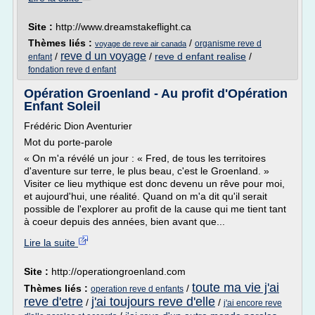
Site :
http://www.dreamstakeflight.ca
Thèmes liés :
/
organisme reve d
voyage de reve air canada
reve d un voyage
/
/
reve d enfant realise
/
enfant
fondation reve d enfant
Opération Groenland - Au profit d'Opération
Enfant Soleil
Frédéric Dion Aventurier
Mot du porte-parole
« On m'a révélé un jour : « Fred, de tous les territoires
d'aventure sur terre, le plus beau, c'est le Groenland. »
Visiter ce lieu mythique est donc devenu un rêve pour moi,
et aujourd'hui, une réalité. Quand on m'a dit qu'il serait
possible de l'explorer au profit de la cause qui me tient tant
à coeur depuis des années, bien avant que...
Lire la suite
Site :
http://operationgroenland.com
toute ma vie j'ai
Thèmes liés :
/
operation reve d enfants
reve d'etre
j'ai toujours reve d'elle
/
/
j'ai encore reve