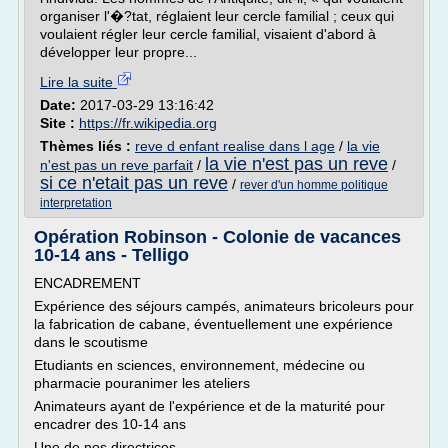
organiser l'�?tat, réglaient leur cercle familial ; ceux qui
voulaient régler leur cercle familial, visaient d'abord à
développer leur propre...
Lire la suite
Date:
2017-03-29 13:16:42
Site :
https://fr.wikipedia.org
Thèmes liés :
reve d enfant realise dans l age
/
la vie
la vie n'est pas un reve
n'est pas un reve parfait
/
/
si ce n'etait pas un reve
/
rever d'un homme politique
interpretation
Opération Robinson - Colonie de vacances
10-14 ans - Telligo
ENCADREMENT
Expérience des séjours campés, animateurs bricoleurs pour
la fabrication de cabane, éventuellement une expérience
dans le scoutisme
Etudiants en sciences, environnement, médecine ou
pharmacie pouranimer les ateliers
Animateurs ayant de l'expérience et de la maturité pour
encadrer des 10-14 ans
Une de nos directrices