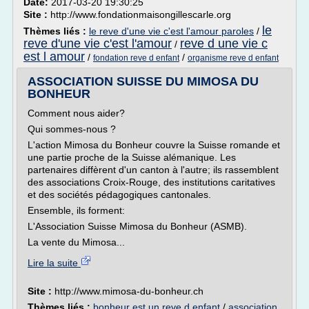
Date:
2017-03-20 19:30:25
Site :
http://www.fondationmaisongillescarle.org
le
Thèmes liés :
le reve d'une vie c'est l'amour paroles
/
reve d'une vie c'est l'amour
reve d une vie c
/
est l amour
/
/
fondation reve d enfant
organisme reve d enfant
ASSOCIATION SUISSE DU MIMOSA DU
BONHEUR
Comment nous aider?
Qui sommes-nous ?
L'action Mimosa du Bonheur couvre la Suisse romande et
une partie proche de la Suisse alémanique. Les
partenaires diffèrent d'un canton à l'autre; ils rassemblent
des associations Croix-Rouge, des institutions caritatives
et des sociétés pédagogiques cantonales.
Ensemble, ils forment:
L'Association Suisse Mimosa du Bonheur (ASMB).
La vente du Mimosa...
Lire la suite
Site :
http://www.mimosa-du-bonheur.ch
Thèmes liés :
bonheur est un reve d enfant
/
association