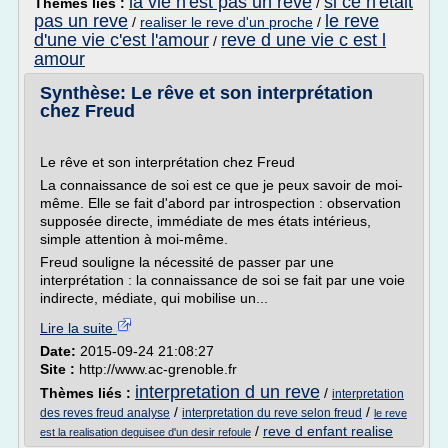
la vie n'est pas un reve
si ce n'etait
Thèmes liés :
/
pas un reve
le reve
/
realiser le reve d'un proche
/
d'une vie c'est l'amour
reve d une vie c est l
/
amour
Synthèse: Le rêve et son interprétation
chez Freud
Le rêve et son interprétation chez Freud
La connaissance de soi est ce que je peux savoir de moi-
même. Elle se fait d'abord par introspection : observation
supposée directe, immédiate de mes états intérieus,
simple attention à moi-même.
Freud souligne la nécessité de passer par une
interprétation : la connaissance de soi se fait par une voie
indirecte, médiate, qui mobilise un...
Lire la suite
Date:
2015-09-24 21:08:27
Site :
http://www.ac-grenoble.fr
interpretation d un reve
Thèmes liés :
/
interpretation
/
/
des reves freud analyse
interpretation du reve selon freud
le reve
/
reve d enfant realise
est la realisation deguisee d'un desir refoule