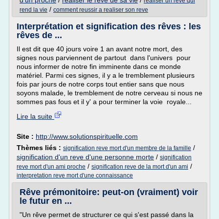
d'un proche
/
realiser le reve de sa vie
/
realiser un reve qui
/
rend la vie
comment reussir a realiser son reve
Interprétation et signification des rêves : les
rêves de ...
Il est dit que 40 jours voire 1 an avant notre mort, des
signes nous parviennent de partout dans l'univers pour
nous informer de notre fin imminente dans ce monde
matériel. Parmi ces signes, il y a le tremblement plusieurs
fois par jours de notre corps tout entier sans que nous
soyons malade, le tremblement de notre cerveau si nous ne
sommes pas fous et il y' a pour terminer la voie royale...
Lire la suite
Site :
http://www.solutionspirituelle.com
Thèmes liés :
/
signification reve mort d'un membre de la famille
signification d'un reve d'une personne morte
/
signification
/
/
reve mort d'un ami proche
signification reve de la mort d'un ami
interpretation reve mort d'une connaissance
Rêve prémonitoire: peut-on (vraiment) voir
le futur en ...
"Un rêve permet de structurer ce qui s'est passé dans la