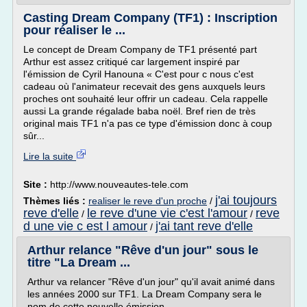
Casting Dream Company (TF1) : Inscription
pour réaliser le ...
Le concept de Dream Company de TF1 présenté part
Arthur est assez critiqué car largement inspiré par
l'émission de Cyril Hanouna « C'est pour c nous c'est
cadeau où l'animateur recevait des gens auxquels leurs
proches ont souhaité leur offrir un cadeau. Cela rappelle
aussi La grande régalade baba noël. Bref rien de très
original mais TF1 n'a pas ce type d'émission donc à coup
sûr...
Lire la suite
Site :
http://www.nouveautes-tele.com
j'ai toujours
Thèmes liés :
realiser le reve d'un proche
/
reve d'elle
le reve d'une vie c'est l'amour
reve
/
/
d une vie c est l amour
j'ai tant reve d'elle
/
Arthur relance "Rêve d'un jour" sous le
titre "La Dream ...
Arthur va relancer "Rêve d'un jour" qu'il avait animé dans
les années 2000 sur TF1. La Dream Company sera le
nom de cette nouvelle émission.