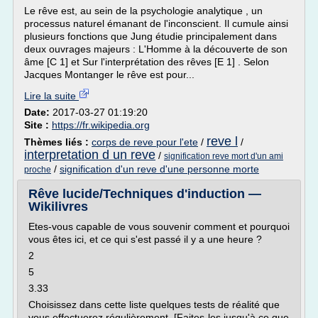
Le rêve est, au sein de la psychologie analytique , un
processus naturel émanant de l'inconscient. Il cumule ainsi
plusieurs fonctions que Jung étudie principalement dans
deux ouvrages majeurs : L'Homme à la découverte de son
âme [C 1] et Sur l'interprétation des rêves [E 1] . Selon
Jacques Montanger le rêve est pour...
Lire la suite
Date:
2017-03-27 01:19:20
Site :
https://fr.wikipedia.org
reve l
Thèmes liés :
corps de reve pour l'ete
/
/
interpretation d un reve
/
signification reve mort d'un ami
/
signification d'un reve d'une personne morte
proche
Rêve lucide/Techniques d'induction —
Wikilivres
Etes-vous capable de vous souvenir comment et pourquoi
vous êtes ici, et ce qui s'est passé il y a une heure ?
2
5
3.33
Choisissez dans cette liste quelques tests de réalité que
vous effectuerez régulièrement. [Faites-les jusqu'à ce que