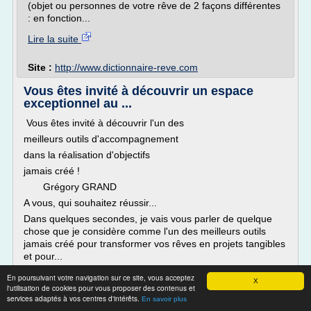
(objet ou personnes de votre rêve de 2 façons différentes
: en fonction...
Lire la suite
Site :
http://www.dictionnaire-reve.com
Vous êtes invité à découvrir un espace
exceptionnel au ...
Vous êtes invité à découvrir l'un des
meilleurs outils d'accompagnement
dans la réalisation d'objectifs
jamais créé !
Grégory GRAND
A vous, qui souhaitez réussir...
Dans quelques secondes, je vais vous parler de quelque
chose que je considère comme l'un des meilleurs outils
jamais créé pour transformer vos rêves en projets tangibles
et pour...
Lire la suite
En poursuivant votre navigation sur ce site, vous acceptez
X
l'utilisation de cookies pour vous proposer des contenus et
services adaptés à vos centres d'intérêts.
En savoir plus
Site :
http://www.labo-iad.org