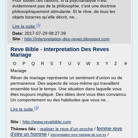
Pour toutes ces raisons, si la psychanalyse n'est
évidemment pas de la philosophie, c'est une doctrine
philosophiquement stimulante. Et le rêve, de tous les
objets bizarres qu'elle décrit, ne...
Lire la suite
Date:
2017-07-29 08:27:39
Site :
http://interpretation-des-reves.blogspot.com
Reve Bible - Interpretation Des Reves
Mariage
O P Q R S T U V W X Y Z #
Mariage
Rêver de mariage représente un sentiment d'union ou de
permanence. Des aspects de vous-même qui travaillent
ensemble tout le temps. Une situation dans laquelle vous
êtes toujours impliqué. Des idées dont vous êtes convaincu.
Un comportement ou des habitudes que vous ne...
Lire la suite
Site :
http://www.revebible.com
femme reve
Thèmes liés :
realiser le reve d'un proche
/
d'etre un homme
/
/
interpretation reve mariage de son ex