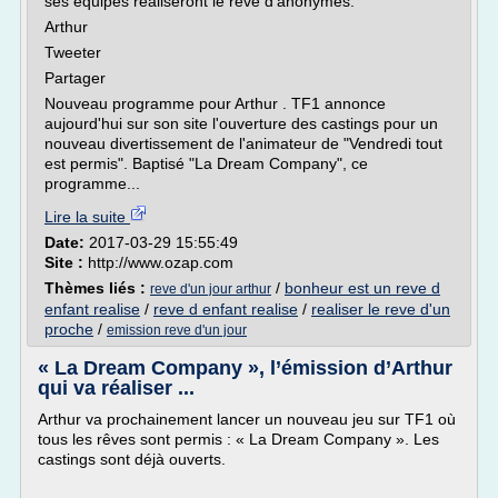
ses équipes réaliseront le rêve d'anonymes.
Arthur
Tweeter
Partager
Nouveau programme pour Arthur . TF1 annonce
aujourd'hui sur son site l'ouverture des castings pour un
nouveau divertissement de l'animateur de "Vendredi tout
est permis". Baptisé "La Dream Company", ce
programme...
Lire la suite
Date:
2017-03-29 15:55:49
Site :
http://www.ozap.com
Thèmes liés :
/
bonheur est un reve d
reve d'un jour arthur
enfant realise
/
reve d enfant realise
/
realiser le reve d'un
proche
/
emission reve d'un jour
« La Dream Company », l’émission d’Arthur
qui va réaliser ...
Arthur va prochainement lancer un nouveau jeu sur TF1 où
tous les rêves sont permis : « La Dream Company ». Les
castings sont déjà ouverts.