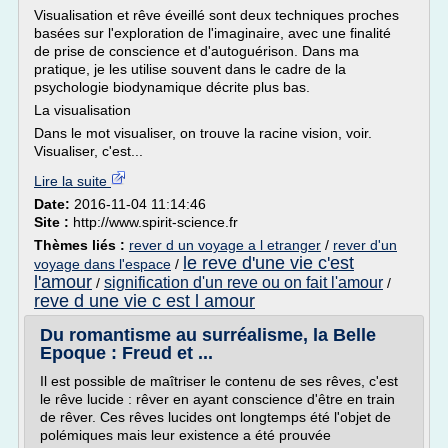
Visualisation et rêve éveillé sont deux techniques proches
basées sur l'exploration de l'imaginaire, avec une finalité
de prise de conscience et d'autoguérison. Dans ma
pratique, je les utilise souvent dans le cadre de la
psychologie biodynamique décrite plus bas.
La visualisation
Dans le mot visualiser, on trouve la racine vision, voir.
Visualiser, c'est...
Lire la suite
Date:
2016-11-04 11:14:46
Site :
http://www.spirit-science.fr
Thèmes liés :
rever d un voyage a l etranger
/
rever d'un
le reve d'une vie c'est
voyage dans l'espace
/
l'amour
signification d'un reve ou on fait l'amour
/
/
reve d une vie c est l amour
Du romantisme au surréalisme, la Belle
Epoque : Freud et ...
Il est possible de maîtriser le contenu de ses rêves, c'est
le rêve lucide : rêver en ayant conscience d'être en train
de rêver. Ces rêves lucides ont longtemps été l'objet de
polémiques mais leur existence a été prouvée