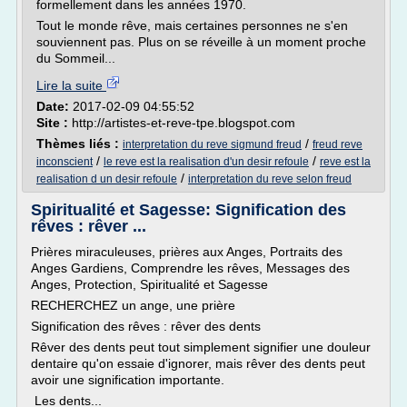
formellement dans les années 1970.
Tout le monde rêve, mais certaines personnes ne s'en
souviennent pas. Plus on se réveille à un moment proche
du Sommeil...
Lire la suite
Date:
2017-02-09 04:55:52
Site :
http://artistes-et-reve-tpe.blogspot.com
Thèmes liés :
/
interpretation du reve sigmund freud
freud reve
/
/
inconscient
le reve est la realisation d'un desir refoule
reve est la
/
realisation d un desir refoule
interpretation du reve selon freud
Spiritualité et Sagesse: Signification des
rêves : rêver ...
Prières miraculeuses, prières aux Anges, Portraits des
Anges Gardiens, Comprendre les rêves, Messages des
Anges, Protection, Spiritualité et Sagesse
RECHERCHEZ un ange, une prière
Signification des rêves : rêver des dents
Rêver des dents peut tout simplement signifier une douleur
dentaire qu'on essaie d'ignorer, mais rêver des dents peut
avoir une signification importante.
Les dents...