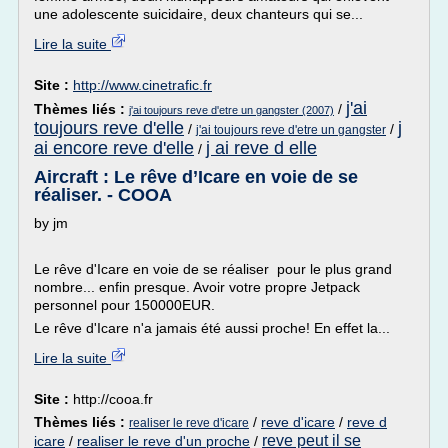
une adolescente suicidaire, deux chanteurs qui se...
Lire la suite
Site :
http://www.cinetrafic.fr
j'ai
Thèmes liés :
/
j'ai toujours reve d'etre un gangster (2007)
toujours reve d'elle
j
/
/
j'ai toujours reve d'etre un gangster
ai encore reve d'elle
j ai reve d elle
/
Aircraft : Le rêve d’Icare en voie de se
réaliser. - COOA
by jm
Le rêve d'Icare en voie de se réaliser pour le plus grand
nombre... enfin presque. Avoir votre propre Jetpack
personnel pour 150000EUR.
Le rêve d'Icare n'a jamais été aussi proche! En effet la...
Lire la suite
Site :
http://cooa.fr
Thèmes liés :
/
reve d'icare
/
reve d
realiser le reve d'icare
reve peut il se
icare
/
realiser le reve d'un proche
/