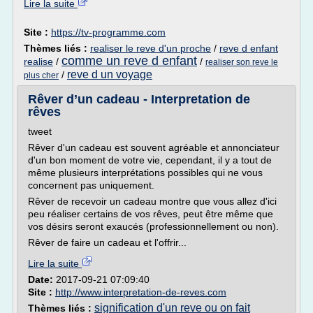
Lire la suite
Site :
https://tv-programme.com
Thèmes liés :
realiser le reve d'un proche
/
reve d enfant
comme un reve d enfant
realise
/
/
realiser son reve le
reve d un voyage
/
plus cher
Rêver d’un cadeau - Interpretation de
rêves
tweet
Rêver d'un cadeau est souvent agréable et annonciateur
d'un bon moment de votre vie, cependant, il y a tout de
même plusieurs interprétations possibles qui ne vous
concernent pas uniquement.
Rêver de recevoir un cadeau montre que vous allez d'ici
peu réaliser certains de vos rêves, peut être même que
vos désirs seront exaucés (professionnellement ou non).
Rêver de faire un cadeau et l'offrir...
Lire la suite
Date:
2017-09-21 07:09:40
Site :
http://www.interpretation-de-reves.com
signification d'un reve ou on fait
Thèmes liés :