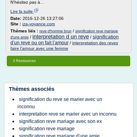
N'hésitez pas à...
Lire la suite
Date:
2016-12-26 13:27:06
Site :
iza-voyance.com
Thèmes liés :
/
reve d'homme brun
signification reve mariage
interpretation d un reve
signification
/
/
d'une amie
d'un reve ou on fait l'amour
/
interpretation des reves
faire l'amour avec une femme
3 Ressources
Thèmes associés
signification du reve se marier avec un
inconnu
interpretation reve se marier avec un inconnu
signification reve mariage avec son ex
signification reve mariage
signification reve mariage d'une amie