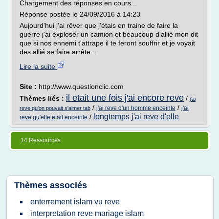
Chargement des réponses en cours...
Réponse postée le 24/09/2016 à 14:23
Aujourd'hui j'ai rêver que j'étais en traine de faire la
guerre j'ai exploser un camion et beaucoup d'allié mon dit
que si nos ennemi t'attrape il te feront souffrir et je voyait
des allié se faire arrête...
Lire la suite
Site :
http://www.questionclic.com
il etait une fois j'ai encore reve
Thèmes liés :
/
j'ai
/
/
j'ai reve d'un homme enceinte
j'ai
reve qu'on pouvait s'aimer tab
longtemps j'ai reve d'elle
/
reve qu'elle etait enceinte
14 Ressources
Thèmes associés
enterrement islam vu reve
interpretation reve mariage islam