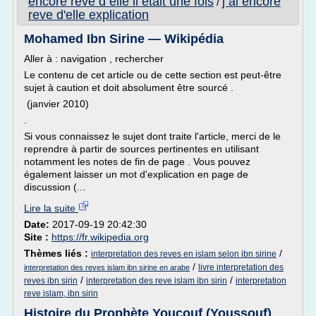
encore reve d elle il etait une fois
j ai encore
/
reve d'elle explication
Mohamed Ibn Sirine — Wikipédia
Aller à : navigation , rechercher
Le contenu de cet article ou de cette section est peut-être
sujet à caution et doit absolument être sourcé .
(janvier 2010)
.
Si vous connaissez le sujet dont traite l'article, merci de le
reprendre à partir de sources pertinentes en utilisant
notamment les notes de fin de page . Vous pouvez
également laisser un mot d'explication en page de
discussion (...
Lire la suite
Date:
2017-09-19 20:42:30
Site :
https://fr.wikipedia.org
Thèmes liés :
/
interpretation des reves en islam selon ibn sirine
/
livre interpretation des
interpretation des reves islam ibn sirine en arabe
/
/
reves ibn sirin
interpretation des reve islam ibn sirin
interpretation
reve islam, ibn sirin
Histoire du Prophète Youçouf (Youssouf)