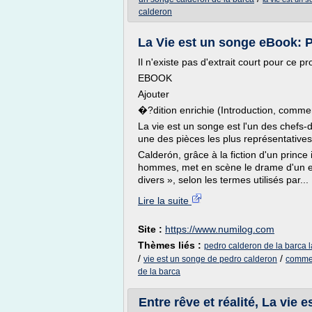
calderon
La Vie est un songe eBook: 
Il n'existe pas d'extrait court pour ce pr
EBOOK
Ajouter
�?dition enrichie (Introduction, comme
La vie est un songe est l'un des chefs-
une des pièces les plus représentatives
Calderón, grâce à la fiction d'un prince
hommes, met en scène le drame d'un es
divers », selon les termes utilisés par...
Lire la suite
Site :
https://www.numilog.com
Thèmes liés :
pedro calderon de la barca l
/
/
vie est un songe de pedro calderon
commen
de la barca
Entre rêve et réalité, La vie 