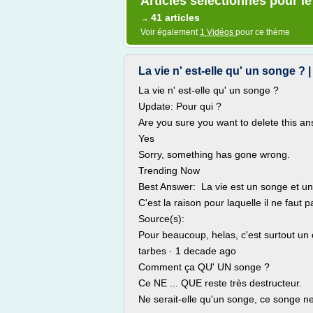
Articles sélectionnés pour l
41 articles
→
Voir également
1 Vidéos
pour ce thème
La vie n' est-elle qu' un songe ?
La vie n' est-elle qu' un songe ?
Update: Pour qui ?
Are you sure you want to delete this a
Yes
Sorry, something has gone wrong.
Trending Now
Best Answer: La vie est un songe et 
C'est la raison pour laquelle il ne faut
Source(s):
Pour beaucoup, helas, c'est surtout un
tarbes · 1 decade ago
Comment ça QU' UN songe ?
Ce NE ... QUE reste très destructeur.
Ne serait-elle qu'un songe, ce songe ne 