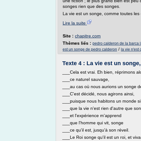
une fiction ; le plus grand bien est peu 
songes rien que des songes.
La vie est un songe, comme toutes les 
Lire la suite
Site :
chapitre.com
Thèmes liés :
pedro calderon de la barca l
/
est un songe de pedro calderon
la vie n'est
Texte 4 : La vie est un songe
___Cela est vrai. Eh bien, réprimons al
___ce naturel sauvage,
___au cas où nous aurions un songe d
___C'est décidé, nous agirons ainsi,
___puisque nous habitons un monde si
___que la vie n'est rien d'autre que son
___et l'expérience m'apprend
___que l'homme qui vit, songe
___ce qu'il est, jusqu'à son réveil.
___Le Roi songe qu'il est un roi, et viva