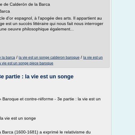
nge de Calderón de la Barca
 Barca
cle d'or espagnol, à l'apogée des arts. Il appartient au
est un succès littéraire qui nous fait nous interroger
st une oeuvre philosophique également...
/
/
e la barca
la vie est un songe calderon baroque
la vie est un
a vie est un songe piece baroque
e partie : la vie est un songe
Baroque et contre-réforme - 3e partie : la vie est un
 la vie est un songe
 Barca (1600-1681) a exprimé le relativisme du