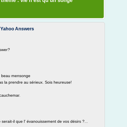
e thème : vie n est qu un songe
 | Yahoo Answers
nswer?
un beau mensonge
 pas la prendre au sérieux. Sois heureuse!
 cauchemar.
serait-il que l' évanouissement de vos désirs ?...