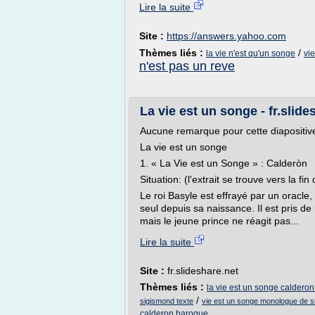
Lire la suite
Site :
https://answers.yahoo.com
Thèmes liés :
/
la vie n'est qu'un songe
vi
n'est pas un reve
La vie est un songe - fr.slide
Aucune remarque pour cette diapositiv
La vie est un songe
1. « La Vie est un Songe » : Calderòn
Situation: (l'extrait se trouve vers la fin
Le roi Basyle est effrayé par un oracle,
seul depuis sa naissance. Il est pris de 
mais le jeune prince ne réagit pas...
Lire la suite
Site :
fr.slideshare.net
Thèmes liés :
la vie est un songe calder
/
sigismond texte
vie est un songe monologue de 
calderon baroque