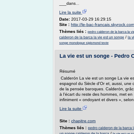
___dans...
Lire la suite
Date:
2017-03-29 16:29:15
Site :
http://le-bac-francais.skyrock.co
Thèmes liés :
pedro calderon de la barca la vi
/
calderon de la barca la vie est un songe
la 
songe monologue sigismond texte
La vie est un songe - Pedro 
Résumé
Calderón La vie est un songe La vie es
espagnol du Siècle d'Or et, aussi, une d
de la pensée baroques. Calderón, grâce 
à l'écart du reste des hommes, met en
infiniment « ondoyant et divers », selon
Lire la suite
Site :
chapitre.com
Thèmes liés :
pedro calderon de la barca l
/
un songe calderon de la barca
la vie est un 