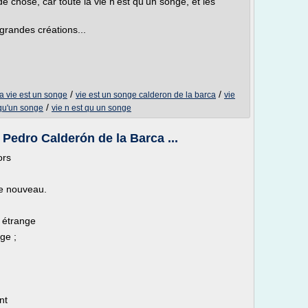
de chose, car toute la vie n'est qu'un songe, et les
grandes créations...
/
/
a vie est un songe
vie est un songe calderon de la barca
vie
/
 qu'un songe
vie n est qu un songe
, Pedro Calderón de la Barca ...
ors
e nouveau.
 étrange
ge ;
nt