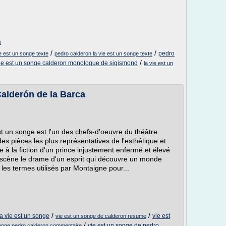
m
/
/
pedro
e est un songe texte
pedro calderon la vie est un songe texte
/
vie est un songe calderon monologue de sigismond
la vie est un
Calderón de la Barca
t un songe est l'un des chefs-d'oeuvre du théâtre
es pièces les plus représentatives de l'esthétique et
à la fiction d'un prince injustement enfermé et élevé
 scène le drame d'un esprit qui découvre un monde
 les termes utilisés par Montaigne pour...
/
/
a vie est un songe
vie est
vie est un songe de calderon resume
/
vie est un songe de pedro
songe pedro calderon commentaire