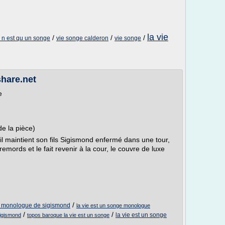
la vie
/
/
/
e n est qu un songe
vie songe calderon
vie songe
share.net
e
 de la pièce)
 il maintient son fils Sigismond enfermé dans une tour,
remords et le fait revenir à la cour, le couvre de luxe
/
on monologue de sigismond
la vie est un songe monologue
/
/
la vie est un songe
sigismond
topos baroque la vie est un songe