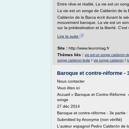
Entre rêve et réalité, La vie est un so
La vie est un songe de Calderón de la
Calderón de la Barca écrit durant le siè
mouvement baroque. La vie est un songe 
sur la prédestination et la liberté. C'e
Lire la suite
Site :
http://www.leuromag.fr
Thèmes liés :
vie est un songe calderon d
/
/
songe calderon texte
vie songe calderon
l
Baroque et contre-réforme - 3
Nous contacter
Vous êtes ici
Accueil » Baroque et Contre-Réforme » 
songe
27 déc 2014
Baroque et contre-réforme - 3e partie :
Submitted by Anonyme (non vérifié)
L'auteur espagnol Pedro Calderón de la