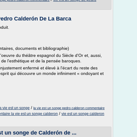
Pedro Calderón De La Barca
oduit.
ntaires, documents et bibliographie)
d'oeuvre du théâtre espagnol du Siècle d'Or et, aussi,
 de l'esthétique et de la pensée baroques.
 injustement enfermé et élevé à l'écart du reste des
prit qui découvre un monde infiniment « ondoyant et
/
a vie est un songe
la vie est un songe pedro calderon commentaire
/
taire la vie est un songe calderon
vie est un songe calderon
est un songe de Calderón de ...