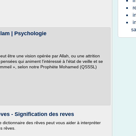
i
r
i
i
s
slam | Psychologie
peut être une vision opérée par Allah, ou une attrition
ensées qui animent l'intéressé à l'état de veille et se
sommeil », selon notre Prophète Mohamed (QSSSL)
êves - Signification des reves
 dictionnaire des rêves peut vous aider à interpréter
os rêves.