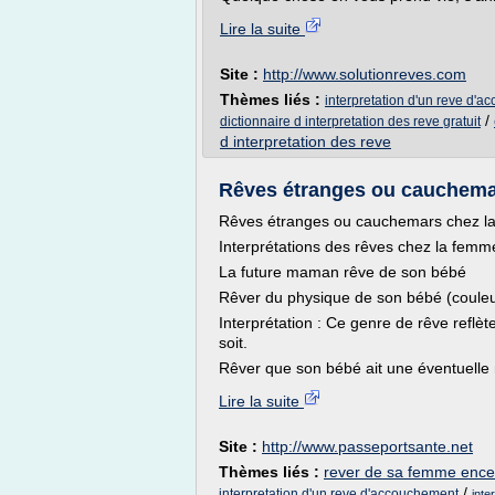
Lire la suite
Site :
http://www.solutionreves.com
Thèmes liés :
interpretation d'un reve d'
/
dictionnaire d interpretation des reve gratuit
d interpretation des reve
Rêves étranges ou cauchemar
Rêves étranges ou cauchemars chez l
Interprétations des rêves chez la femm
La future maman rêve de son bébé
Rêver du physique de son bébé (couleu
Interprétation : Ce genre de rêve refl
soit.
Rêver que son bébé ait une éventuelle 
Lire la suite
Site :
http://www.passeportsante.net
Thèmes liés :
rever de sa femme encei
/
interpretation d'un reve d'accouchement
inte