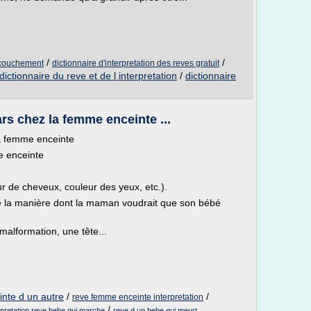
/
/
accouchement
dictionnaire d'interpretation des reves gratuit
dictionnaire du reve et de l interpretation
/
dictionnaire
s chez la femme enceinte ...
a femme enceinte
e enceinte
r de cheveux, couleur des yeux, etc.).
ète la manière dont la maman voudrait que son bébé
malformation, une tête...
nte d un autre
/
/
reve femme enceinte interpretation
/
rpretation reve bebe qui marche
reve d un bebe qui meurt