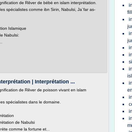
gnification de Rêver de bébé en islam interprétation.
i
es spécialistes comme ibn Sirin, Nabulsi, Ja`far as-
fil
i
j
ation Islamique
i
de Nabulsi:
j
..
i
i
s
i
is
rprétation | Interprétation ...
i
gnification de Rêver de poisson vivant en islam
en
i
des spécialistes dans le domaine.
c
i
rétation
i
rétation de Nabulsi
mu
prète comme la fortune et...