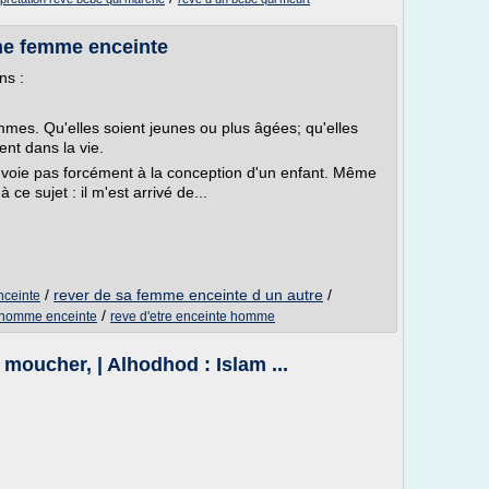
une femme enceinte
ns :
emmes. Qu'elles soient jeunes ou plus âgées; qu'elles
ent dans la vie.
voie pas forcément à la conception d'un enfant. Même
 ce sujet : il m'est arrivé de...
/
rever de sa femme enceinte d un autre
/
nceinte
/
'homme enceinte
reve d'etre enceinte homme
 moucher, | Alhodhod : Islam ...