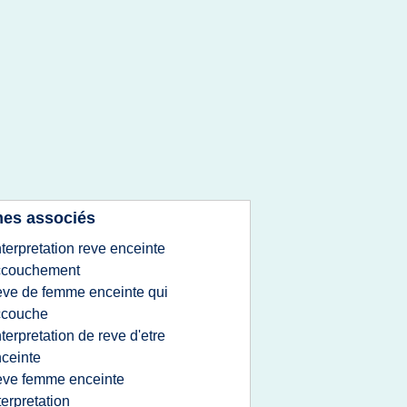
es associés
nterpretation reve enceinte
ccouchement
eve de femme enceinte qui
ccouche
nterpretation de reve d'etre
ceinte
eve femme enceinte
terpretation