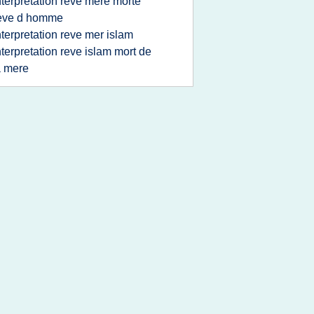
nterpretation reve mere morte
eve d homme
nterpretation reve mer islam
nterpretation reve islam mort de
a mere