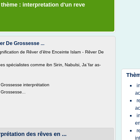
 thème : interpretation d'un reve
er De Grossesse ...
ignification de Rêver d'être Enceinte Islam - Rêver De
es spécialistes comme ibn Sirin, Nabulsi, Ja`far as-
Thèm
 Grossesse interprétation
i
 Grossesse...
a
r
a
i
en
r
rprétation des rêves en ...
in