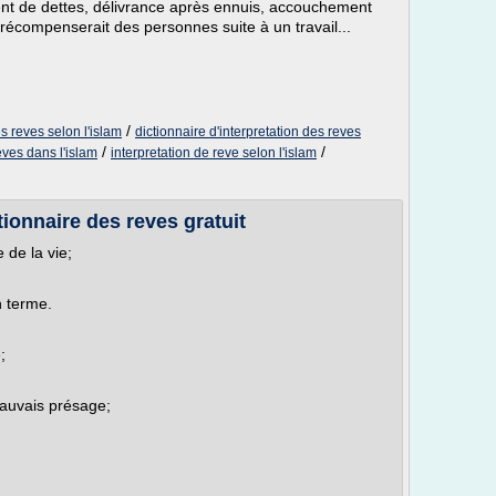
ment de dettes, délivrance après ennuis, accouchement
récompenserait des personnes suite à un travail...
/
es reves selon l'islam
dictionnaire d'interpretation des reves
/
/
eves dans l'islam
interpretation de reve selon l'islam
tionnaire des reves gratuit
 de la vie;
 terme.
;
 mauvais présage;