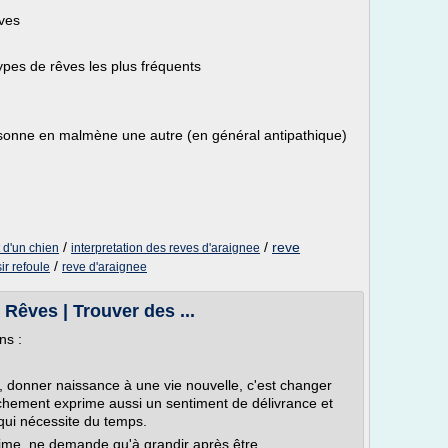
êves
types de rêves les plus fréquents
rsonne en malmène une autre (en général antipathique)
/
/
reve
t d'un chien
interpretation des reves d'araignee
/
ir refoule
reve d'araignee
Rêves | Trouver des ...
ns :
, donner naissance à une vie nouvelle, c'est changer
chement exprime aussi un sentiment de délivrance et
 qui nécessite du temps.
ime, ne demande qu'à grandir après être...