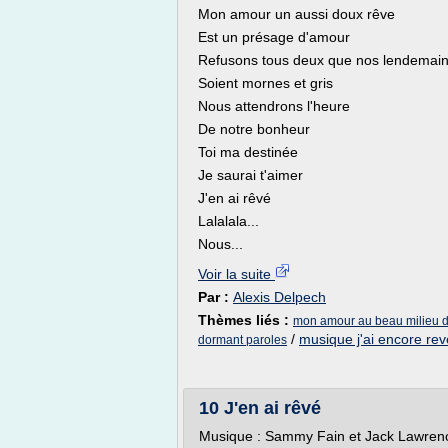
Mon amour un aussi doux rêve
Est un présage d'amour
Refusons tous deux que nos lendemai
Soient mornes et gris
Nous attendrons l'heure
De notre bonheur
Toi ma destinée
Je saurai t'aimer
J'en ai rêvé
Lalalala...
Nous...
Voir la suite
Par :
Alexis Delpech
Thèmes liés :
mon amour au beau milieu d
/
musique j'ai encore reve
dormant paroles
10 J'en ai rêvé
Musique : Sammy Fain et Jack Lawren