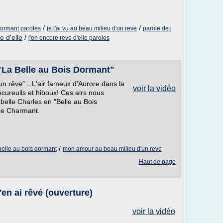
/
/
 dormant paroles
je t'ai vu au beau milieu d'un reve
parole de j
e d'elle
/
j'en encore reve d'elle paroles
"La Belle au Bois Dormant"
'un rêve"…L'air fameux d'Aurore dans la
voir la vidéo
écureuils et hiboux! Ces airs nous
elle Charles en "Belle au Bois
nce Charmant.
/
belle au bois dormant
mon amour au beau milieu d'un reve
Haut de page
en ai rêvé (ouverture)
voir la vidéo