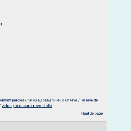
ns
/
/
 dormant paroles
t ai vu au beau milieu d un reve
j'ai reve de
/
video j'ai encore reve d'elle
Haut de page