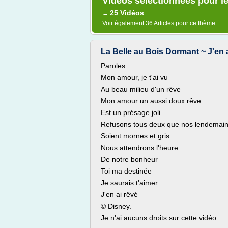
Vidéos sélectionnées pour le
25 Vidéos
→
Voir également
36 Articles
pour ce thème
La Belle au Bois Dormant ~ J'en ai
Paroles :
Mon amour, je t'ai vu
Au beau milieu d'un rêve
Mon amour un aussi doux rêve
Est un présage joli
Refusons tous deux que nos lendemai
Soient mornes et gris
Nous attendrons l'heure
De notre bonheur
Toi ma destinée
Je saurais t'aimer
J'en ai rêvé
© Disney.
Je n'ai aucuns droits sur cette vidéo.