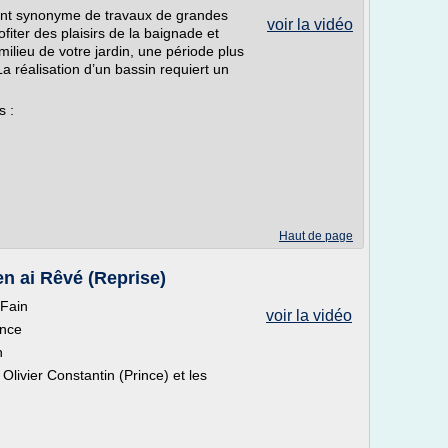
vent synonyme de travaux de grandes
voir la vidéo
fiter des plaisirs de la baignade et
milieu de votre jardin, une période plus
 réalisation d’un bassin requiert un
s :
Haut de page
en ai Rêvé (Reprise)
Fain
voir la vidéo
ence
n
 Olivier Constantin (Prince) et les