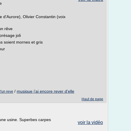
e
e d'Aurore), Olivier Constantin (voix
un rêve
résage joli
 soient mornes et gris
eur
/
musique j'ai encore rever d'elle
'un reve
Haut de page
une usine. Superbes carpes
voir la vidéo