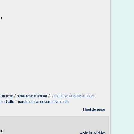
ns
/
/
'un reve
beau reve d'amour
j'en ai reve la belle au bois
r d'elle
/
parole de j ai encore reve d elle
Haut de page
ce
voir la vidéo