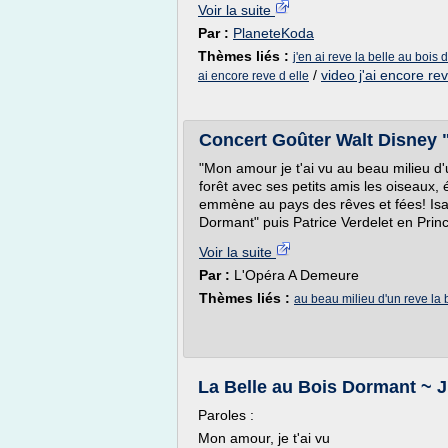
Voir la suite
Par :
PlaneteKoda
Thèmes liés :
j'en ai reve la belle au bois
/
video j'ai encore rev
ai encore reve d elle
Concert Goûter Walt Disney 
"Mon amour je t'ai vu au beau milieu d
forêt avec ses petits amis les oiseaux, 
emmène au pays des rêves et fées! Isab
Dormant" puis Patrice Verdelet en Pri
Voir la suite
Par :
L'Opéra A Demeure
Thèmes liés :
au beau milieu d'un reve la 
La Belle au Bois Dormant ~ J'
Paroles :
Mon amour, je t'ai vu