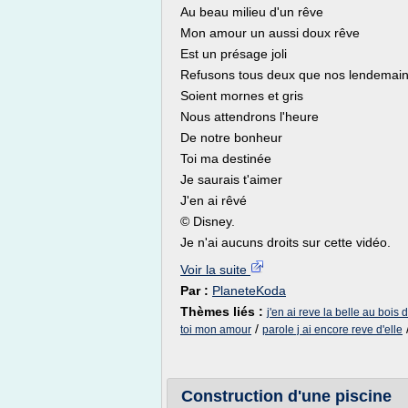
Au beau milieu d'un rêve
Mon amour un aussi doux rêve
Est un présage joli
Refusons tous deux que nos lendemai
Soient mornes et gris
Nous attendrons l'heure
De notre bonheur
Toi ma destinée
Je saurais t'aimer
J'en ai rêvé
© Disney.
Je n'ai aucuns droits sur cette vidéo.
Voir la suite
Par :
PlaneteKoda
Thèmes liés :
j'en ai reve la belle au bois
/
toi mon amour
parole j ai encore reve d'elle
Construction d'une piscine