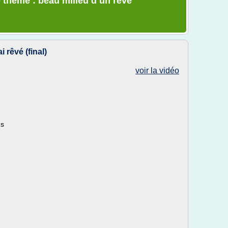
 thème : beau milieu d un reve
 rêvé (final)
voir la vidéo
ns