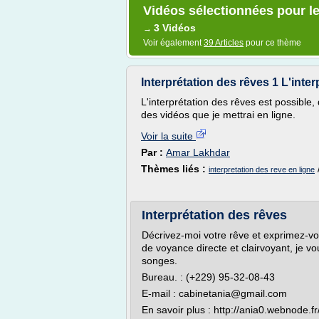
Vidéos sélectionnées pour le
3 Vidéos
→
Voir également
39 Articles
pour ce thème
Interprétation des rêves 1 L'inte
L'interprétation des rêves est possible,
des vidéos que je mettrai en ligne.
Voir la suite
Par :
Amar Lakhdar
Thèmes liés :
interpretation des reve en ligne
Interprétation des rêves
Décrivez-moi votre rêve et exprimez-v
de voyance directe et clairvoyant, je vo
songes.
Bureau. : (+229) 95-32-08-43
E-mail : cabinetania@gmail.com
En savoir plus : http://ania0.webnode.fr/