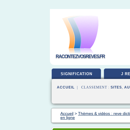
RACONTEZVOSREVES.FR
SIGNIFICATION
J R
ACCUEIL
| CLASSEMENT :
SITES
,
AU
Accueil
>
Thèmes & vidéos : reve dict
en ligne