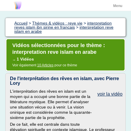
Menu
Accueil
>
Thèmes & vidéos : reve vie
>
interpretation
reves islam ibn sirine en francais
>
interpretation reve
islam en arabe
Vidéos sélectionnées pour le thème :
interpretation reve islam en arabe
1 Vidéos
→
Voir également
10 Articles
pour ce thème
De l'interprétation des rêves en islam, avec Pierre
Lory
L'interprétation des rêves en islam est un
voir la vidéo
moyen qui a occupé une bonne partie de la
littérature mystique. Elle permet d'analyser
une situation vécue ou à venir. La vision
onirique est considérée comme la quarante-
sixième partie de la prophétie.
De ce fait, elle est centrale dans toute
élévation spirituelle en contexte islamique. Le professeur