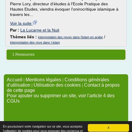
Pierre Lory, directeur d'études à l'Ecole Pratique des
Hautes Etudes, viendra évoquer l'onirocritique islamique à
travers les...
Voir la suite
Par :
La Lucarne et la Nuit
Thèmes liés :
/
interpretation des reves dans l'islam en arabe
interpretation des reve dans l islam
1 Ressources
Accueil
|
Mentions légales
|
Conditions générales
d'utilisation
|
Utilisation des cookies
|
Contact à propos
de cette page
Pour ajouter ou supprimer un site, voir l'article 4 des
CGUs
En poursuivant votre navigation sur ce site, vous acceptez
X
l'utilisation de cookies pour vous proposer des contenus et