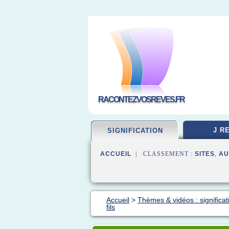
RACONTEZVOSREVES.FR
J R
SIGNIFICATION
ACCUEIL
| CLASSEMENT :
SITES
,
AU
Accueil
>
Thèmes & vidéos : significat
fils