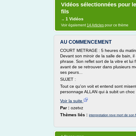
Vidéos sélectionnées pour le
fils
1 Vidéos
→
Voir également
14 Articles
pour ce thème
AU COMMENCEMENT
COURT METRAGE : 5 heures du matin, Al
Devant son miroir de la salle de bain, 
phrase. Son reflet sort de la vitre et lui 
avant de se retrouver dans plusieurs m
ses peurs...
SUJET :
Tout ce qu'on voit et entend sont misent
personnage ALLAN qui à subit un choc tr
Voir la suite
Par :
ozetvz
Thèmes liés :
interpretation reve mort de son f