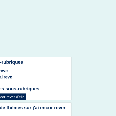
-rubriques
 reve
 ai reve
es sous-rubriques
ncor rever d'elle
 de thèmes sur
j'ai encor rever
e