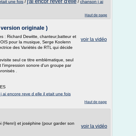
j'ai encor rever d'elle
etait une fois
/
/
chanson j ai
Haut de page
version originale )
 : Richard Dewitte, chanteur,batteur et
voir la vidéo
OIS pour la musique, Serge Koolenn
ectrice des Variétés de RTL qui décide
visite seul ce titre emblématique, seul
t l'impression sonore d'un groupe par
ronisés .
CES
/
j ai encore reve d elle il etait une fois
Haut de page
i (Henri) et joséphine (pour garder son
voir la vidéo