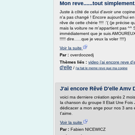
Mon reve......tout simplement.
Juste à côté de celui d'avoir une copine :'
n'a pas changé ! Encore aujourd'hui en 
rêve de cette chérie !!!! :'( (je précise
mais la voiture ne m'appartient pas ^^ Si
immédiatement que je suis AMOUREUX d
!!!!! dire......que je veux la voler !!!!)
Voir la suite
Par :
overdoozedj
Thèmes liés :
video j'ai encore reve d'e
d'elle
/
j'ai fait le meme reve que ma copine
J'ai encore Rêvé D'elle Amv 
voici ma derniere création aprés 2 mo
la chanson du groupe Il Etait Une Fois J
dédicacer a mon ange pour nos 3 ans en
t'aime.
Voir la suite
Par :
Fabien NICEWICZ