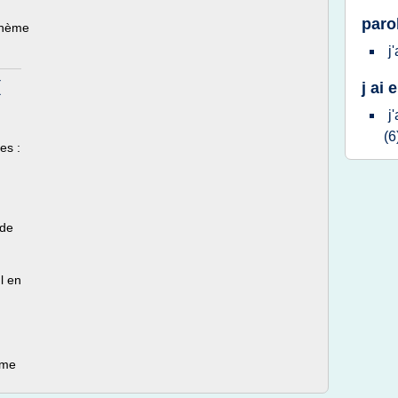
parol
thème
j
(
j ai
j
(6
es :
ide
l en
ème