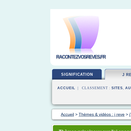
RACONTEZVOSREVES.FR
SIGNIFICATION
J R
ACCUEIL
| CLASSEMENT :
SITES
,
AU
Accueil
>
Thèmes & vidéos : j reve
>
j