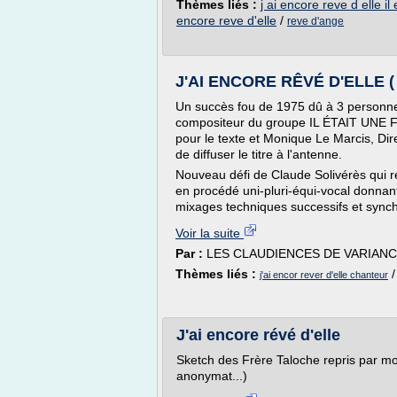
Thèmes liés :
j ai encore reve d elle il 
encore reve d'elle
/
reve d'ange
J'AI ENCORE RÊVÉ D'ELLE ( 
Un succès fou de 1975 dû à 3 personnes
compositeur du groupe IL ÉTAIT UNE F
pour le texte et Monique Le Marcis, Dir
de diffuser le titre à l'antenne.
Nouveau défi de Claude Solivérès qui re
en procédé uni-pluri-équi-vocal donnan
mixages techniques successifs et synch
Voir la suite
Par :
LES CLAUDIENCES DE VARIAN
Thèmes liés :
j'ai encor rever d'elle chanteur
J'ai encore révé d'elle
Sketch des Frère Taloche repris par mo
anonymat...)