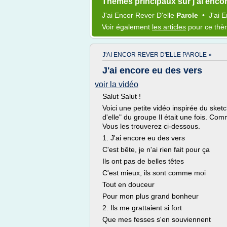
Thèmes principaux sur j'ai encor 
J'ai Encor Rever D'elle
Parole
•
J'ai 
Voir également
les articles
pour ce th
J'AI ENCOR REVER D'ELLE PAROLE »
J'ai encore eu des vers
voir la vidéo
Salut Salut !
Voici une petite vidéo inspirée du sket
d'elle" du groupe Il était une fois. Com
Vous les trouverez ci-dessous.
1. J'ai encore eu des vers
C'est bête, je n'ai rien fait pour ça
Ils ont pas de belles têtes
C'est mieux, ils sont comme moi
Tout en douceur
Pour mon plus grand bonheur
2. Ils me grattaient si fort
Que mes fesses s'en souviennent