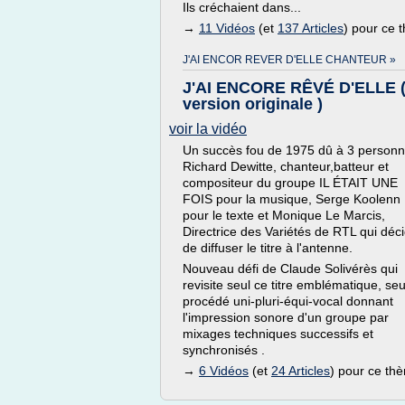
Ils créchaient dans...
→
11 Vidéos
(et
137 Articles
) pour ce 
J'AI ENCOR REVER D'ELLE CHANTEUR »
J'AI ENCORE RÊVÉ D'ELLE 
version originale )
voir la vidéo
Un succès fou de 1975 dû à 3 personn
Richard Dewitte, chanteur,batteur et
compositeur du groupe IL ÉTAIT UNE
FOIS pour la musique, Serge Koolenn
pour le texte et Monique Le Marcis,
Directrice des Variétés de RTL qui déc
de diffuser le titre à l'antenne.
Nouveau défi de Claude Solivérès qui
revisite seul ce titre emblématique, seu
procédé uni-pluri-équi-vocal donnant
l'impression sonore d'un groupe par
mixages techniques successifs et
synchronisés .
→
6 Vidéos
(et
24 Articles
) pour ce th