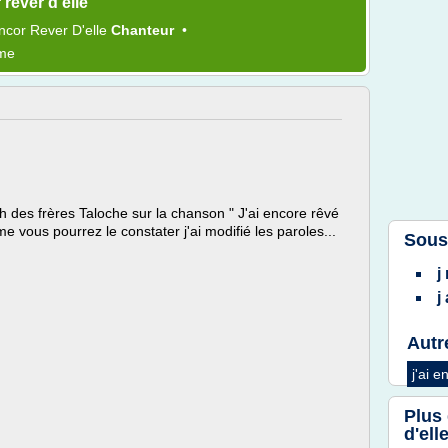
rever d'elle
Encor Rever D'elle
Chanteur
•
ème
ch des frères Taloche sur la chanson " J'ai encore rêvé
me vous pourrez le constater j'ai modifié les paroles...
Sous
j
j
Autr
j'ai e
Plus
d'ell