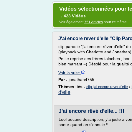
Vidéos sélectionnées pour le 
423 Vidéos
→
Voir également
751 Articles
pour ce thème
J'ai encore rever d'elle "Clip Par
clip parodie "j'ai encore rêver d'elle" d
(playback with Charlotte and Jonathan)
Petite reprise des frères taloches , bon 
bien marrant =) Désolé pour la qualité d
Voir la suite
Par :
jonathan4755
Thèmes liés :
/
clip j'ai encore rever d'elle
d'elle
J'ai encore rêvé d'elle... !!!
Lool aucune description, y'a juste a vo
soeur quand on s'ennuie !!