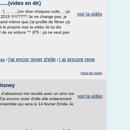
.....(video en 4K)
( ..........j'en rêve chaques nuits.....çà
voir la vidéo
2015 !!!!!!???? Je ne change pas, je
 quand même que j'ai profité de filmer çà
 le proprio vois la vidéo Je lui dis
e sa voiture ^^ (PS : çà ne veut pas
j'ai encor rever d'elle
j ai encore reve
lle
/
/
Haut de page
Disney
is d'abscence me revoilà avec un amv sur
voir la vidéo
'ai encore rever d'elle elle entierement
semble qui sera le 14 fevrier Emilie Je