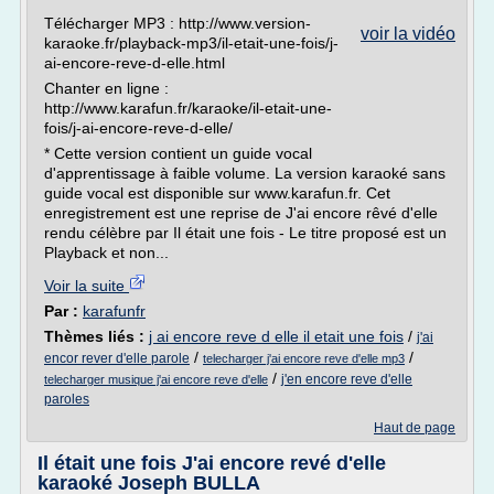
Télécharger MP3 : http://www.version-
voir la vidéo
karaoke.fr/playback-mp3/il-etait-une-fois/j-
ai-encore-reve-d-elle.html
Chanter en ligne :
http://www.karafun.fr/karaoke/il-etait-une-
fois/j-ai-encore-reve-d-elle/
* Cette version contient un guide vocal
d'apprentissage à faible volume. La version karaoké sans
guide vocal est disponible sur www.karafun.fr. Cet
enregistrement est une reprise de J'ai encore rêvé d'elle
rendu célèbre par Il était une fois - Le titre proposé est un
Playback et non...
Voir la suite
Par :
karafunfr
Thèmes liés :
j ai encore reve d elle il etait une fois
/
j'ai
/
/
encor rever d'elle parole
telecharger j'ai encore reve d'elle mp3
/
j'en encore reve d'elle
telecharger musique j'ai encore reve d'elle
paroles
Haut de page
Il était une fois J'ai encore revé d'elle
karaoké Joseph BULLA