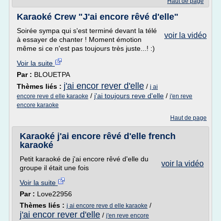
Haut de page
Karaoké Crew "J'ai encore rêvé d'elle"
Soirée sympa qui s'est terminé devant la télé
voir la vidéo
à essayer de chanter ! Moment émotion
même si ce n'est pas toujours très juste...! :)
Voir la suite
Par :
BLOUETPA
j'ai encor rever d'elle
Thèmes liés :
/
j ai
/
j'ai toujours reve d'elle
/
encore reve d elle karaoke
j'en reve
encore karaoke
Haut de page
Karaoké j'ai encore rêvé d'elle french
karaoké
Petit karaoké de j'ai encore rêvé d'elle du
voir la vidéo
groupe il était une fois
Voir la suite
Par :
Love22956
Thèmes liés :
/
j ai encore reve d elle karaoke
j'ai encor rever d'elle
/
j'en reve encore