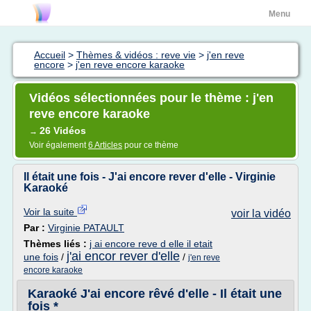
Menu
Accueil
>
Thèmes & vidéos : reve vie
>
j'en reve
encore
>
j'en reve encore karaoke
Vidéos sélectionnées pour le thème : j'en
reve encore karaoke
26 Vidéos
→
Voir également
6 Articles
pour ce thème
Il était une fois - J'ai encore rever d'elle - Virginie
Karaoké
Voir la suite
voir la vidéo
Par :
Virginie PATAULT
Thèmes liés :
j ai encore reve d elle il etait
j'ai encor rever d'elle
une fois
/
/
j'en reve
encore karaoke
Karaoké J'ai encore rêvé d'elle - Il était une
fois *