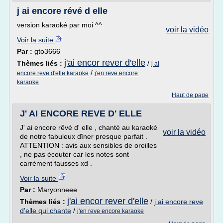
j ai encore révé d elle
version karaoké par moi ^^
voir la vidéo
Voir la suite
Par :
gto3666
j'ai encor rever d'elle
Thèmes liés :
/
j ai
/
encore reve d'elle karaoke
j'en reve encore
karaoke
Haut de page
J' AI ENCORE REVE D' ELLE
J' ai encore rêvé d' elle , chanté au karaoké
voir la vidéo
de notre fabuleux dîner presque parfait .
ATTENTION : avis aux sensibles de oreilles
, ne pas écouter car les notes sont
carrément fausses xd .
Voir la suite
Par :
Maryonneee
j'ai encor rever d'elle
Thèmes liés :
/
j ai encore reve
d'elle qui chante
/
j'en reve encore karaoke