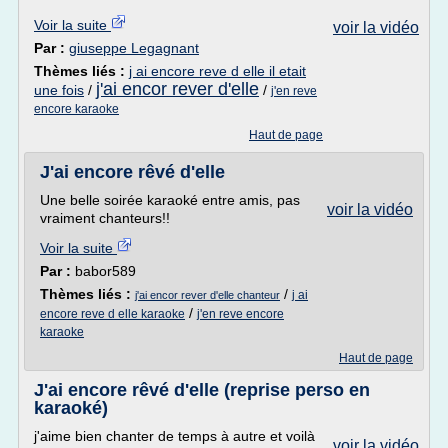
Voir la suite
voir la vidéo
Par :
giuseppe Legagnant
Thèmes liés :
j ai encore reve d elle il etait
j'ai encor rever d'elle
une fois
/
/
j'en reve
encore karaoke
Haut de page
J'ai encore rêvé d'elle
Une belle soirée karaoké entre amis, pas
voir la vidéo
vraiment chanteurs!!
Voir la suite
Par :
babor589
Thèmes liés :
/
j ai
j'ai encor rever d'elle chanteur
/
encore reve d elle karaoke
j'en reve encore
karaoke
Haut de page
J'ai encore rêvé d'elle (reprise perso en
karaoké)
j'aime bien chanter de temps à autre et voilà
voir la vidéo