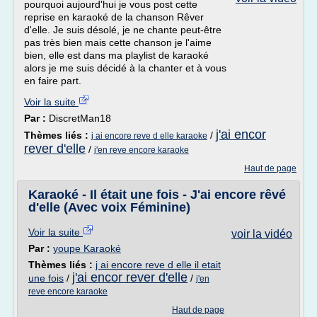
pourquoi aujourd'hui je vous post cette
reprise en karaoké de la chanson Rêver
d'elle. Je suis désolé, je ne chante peut-être
pas très bien mais cette chanson je l'aime
bien, elle est dans ma playlist de karaoké
alors je me suis décidé à la chanter et à vous
en faire part.
Voir la suite
Par :
DiscretMan18
j'ai encor
Thèmes liés :
/
j ai encore reve d elle karaoke
rever d'elle
/
j'en reve encore karaoke
Haut de page
Karaoké - Il était une fois - J'ai encore rêvé
d'elle (Avec voix Féminine)
Voir la suite
voir la vidéo
Par :
youpe Karaoké
Thèmes liés :
j ai encore reve d elle il etait
j'ai encor rever d'elle
une fois
/
/
j'en
reve encore karaoke
Haut de page